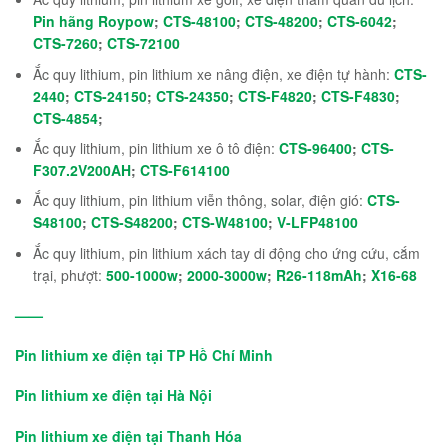
Pin hãng Roypow
;
CTS-48100
;
CTS-48200
;
CTS-6042
;
CTS-7260
;
CTS-72100
Ắc quy lithium, pin lithium xe nâng điện, xe điện tự hành:
CTS-
2440
;
CTS-24150
;
CTS-24350
;
CTS-F4820
;
CTS-F4830
;
CTS-4854
;
Ắc quy lithium, pin lithium xe ô tô điện:
CTS-96400
;
CTS-
F307.2V200AH
;
CTS-F614100
Ắc quy lithium, pin lithium viễn thông, solar, điện gió:
CTS-
S48100
;
CTS-S48200
;
CTS-W48100
;
V-LFP48100
Ắc quy lithium, pin lithium xách tay di động cho ứng cứu, cắm
trại, phượt:
500-1000w
;
2000-3000w
;
R26-118mAh
;
X16-68
——
Pin lithium xe điện tại TP Hồ Chí Minh
Pin lithium xe điện tại Hà Nội
Pin lithium xe điện tại Thanh Hóa