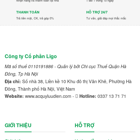
Nhận hàng và thanh toán tại nhà
1 đổi 1 trong 15 ngày
THANH TOÁN
HỖ TRỢ 24/7
Trả tiền mặt, CK, trả góp 0%
Tư vấn, giải đáp mọi thắc mắc
Công ty Cổ phần Ligo
Mã số thuế 0110191886 - Quản lý bởi Chi cục Thuế Quận Hà
Đông, Tp Hà Nội
Số nhà 38, Liền kề 10 Khu đô thị Văn Khê, Phường Hà
Địa chỉ:
Đông, Thành phố Hà Nội, Việt Nam
www.acquyluudien.com -
0337 13 71 71
Website:
Hotline:
GIỚI THIỆU
HỖ TRỢ