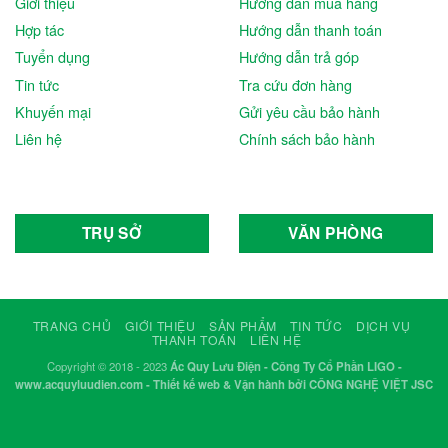
Giới thiệu
Hướng dẫn mua hàng
Hợp tác
Hướng dẫn thanh toán
Tuyển dụng
Hướng dẫn trả góp
Tin tức
Tra cứu đơn hàng
Khuyến mại
Gửi yêu cầu bảo hành
Liên hệ
Chính sách bảo hành
TRỤ SỞ
VĂN PHÒNG
TRANG CHỦ
GIỚI THIỆU
SẢN PHẨM
TIN TỨC
DỊCH VỤ
THANH TOÁN
LIÊN HỆ
Copyright © 2018 - 2023
Ác Quy Lưu Điện - Công Ty Cổ Phần LIGO -
www.acquyluudien.com - Thiết kế web & Vận hành bởi CÔNG NGHỆ VIỆT JSC