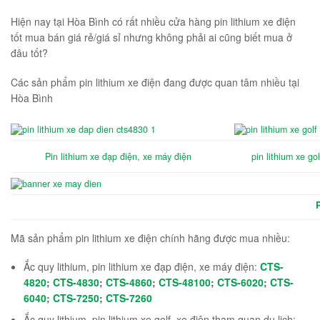
Hiện nay tại Hòa Bình có rất nhiều cửa hàng pin lithium xe điện
tốt mua bán giá rẻ/giá sỉ nhưng không phải ai cũng biết mua ở
đâu tốt?
Các sản phẩm pin lithium xe điện đang được quan tâm nhiều tại
Hòa Bình
Pin lithium xe đạp điện, xe máy điện
pin lithium xe go
Mã sản phẩm pin lithium xe điện chính hãng được mua nhiều:
Ắc quy lithium, pin lithium xe đạp điện, xe máy điện:
CTS-
4820
;
CTS-4830
;
CTS-4860
;
CTS-48100
;
CTS-6020
;
CTS-
6040
;
CTS-7250
;
CTS-7260
Ắc quy lithium, pin lithium xe golf, xe điện tham quan du lịch: