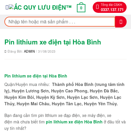
Bỏ
Tổng đài CSKH
0
0337.137.171
qua
nội
Tìm
dung
kiếm:
Pin lithium xe điện tại Hòa Bình
Đăng Bởi:
ADMIN
/ 31/08/2023
Pin lithium xe điện tại Hòa Bình
Quận/Huyện mua nhiều:
Thành phố Hòa Bình (trung tâm tỉnh
lỵ), Huyện Lương Sơn, Huyện Cao Phong, Huyện Đà Bắc,
Huyện Kim Bôi, Huyện Kỳ Sơn, Huyện Lạc Sơn, Huyện Lạc
Thủy, Huyện Mai Châu, Huyện Tân Lạc, Huyện Yên Thủy.
Bạn đang cần tìm pin lithium xe đạp điện, xe máy điện, xe
điện mà chưa biết tìm
pin lithium xe điện Hòa Bình
ở đâu tốt và
uy tín nhất?