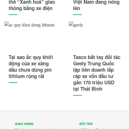
thể “Xanh hoá” giao
Việt Nam đang nóng
thông bằng xe điện
lên
Tại sao ắc quy khởi
Tasco bắt tay đối tác
động của xe xăng
Geely Trung Quốc
dầu chưa dùng pin
lập liên doanh lắp
lithium rộng rãi
ráp xe vốn đầu tư
gần 170 triệu USD
tại Thái Bình
GIAO HÀNG
ĐỔI TRẢ