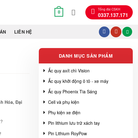
Tổng đài CSKH
0
0337.137.171
OÁN
LIÊN HỆ
DANH MỤC SẢN PHẨM
Ắc quy axít chì Vision
Ắc quy khởi động ô tô - xe máy
Ắc quy Phoenix Tia Sáng
Cell và phụ kiện
h Hóa, Đại
Phụ kiện xe điện
t?
Pin lithium lưu trữ xách tay
Pin Lithium RoyPow
?