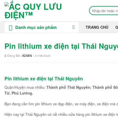
Bỏ
Tìm
qua
kiếm:
nội
dung
Danh mục sản phẩm
TRANG CHỦ
G
Pin lithium xe điện tại Thái Ngu
Đăng Bởi:
ADMIN
/ 31/08/2023
Pin lithium xe điện tại Thái Nguyên
Quận/Huyện mua nhiều:
Thành phố Thái Nguyên; Thành phố Sôn
Từ, Phú Lương.
Bạn đang cần tìm pin lithium xe đạp điện, xe máy điện, xe điện mà 
Hiện nay tại Thái Nguyên có rất nhiều cửa hàng pin lithium xe điện 