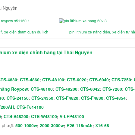
ái Nguyên
lf, xe điện tham quan du lịch
pin lithium xe nâng điện, xe điện tự h
ithium xe điện chính hãng tại Thái Nguyên
CTS-4830
;
CTS-4860
;
CTS-48100
;
CTS-6020
;
CTS-6040
;
CTS-7250
;
 hãng Roypow
;
CTS-48100
;
CTS-48200
;
CTS-6042
;
CTS-7260
;
CTS-
40
;
CTS-24150
;
CTS-24350
;
CTS-F4820
;
CTS-F4830
;
CTS-4854
;
V200AH
;
CTS-F614100
0
;
CTS-S48200
;
CTS-W48100
;
V-LFP48100
i, phượt:
500-1000w
;
2000-3000w
;
R26-118mAh
;
X16-68