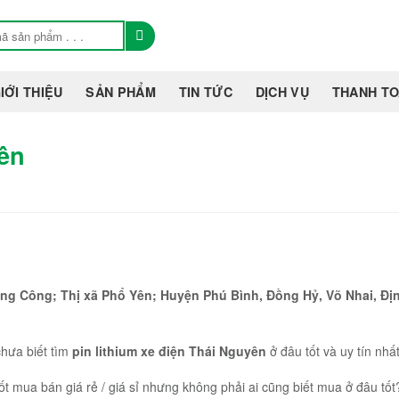
IỚI THIỆU
SẢN PHẨM
TIN TỨC
DỊCH VỤ
THANH T
yên
g Công; Thị xã Phổ Yên; Huyện Phú Bình, Đồng Hỷ, Võ Nhai, Địn
chưa biết tìm
pin lithium xe điện Thái Nguyên
ở đâu tốt và uy tín nhấ
tốt mua bán giá rẻ / giá sỉ nhưng không phải ai cũng biết mua ở đâu tốt