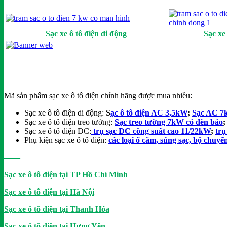
Sạc xe ô tô điện di động
Sạc xe
Mã sản phẩm sạc xe ô tô điện chính hãng được mua nhiều:
Sạc xe ô tô điện di động:
S
ạc ô tô điện AC 3,5kW
;
Sạc AC 7k
Sạc xe ô tô điện treo tường:
Sạc treo tường 7kW có đèn báo
Sạc xe ô tô điện DC:
trụ sạc DC công suất cao 11/22kW
;
tr
Phụ kiện sạc xe ô tô điện:
các loại ổ cắm, súng sạc, bộ chuyể
——
Sạc xe ô tô điện tại TP Hồ Chí Minh
Sạc xe ô tô điện tại Hà Nội
Sạc xe ô tô điện tại Thanh Hóa
Sạc xe ô tô điện tại Hưng Yên