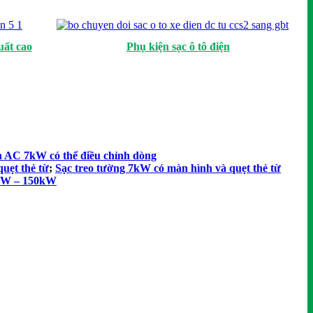
uất cao
Phụ kiện sạc ô tô điện
ện AC 7kW có thể điều chỉnh dòng
uẹt thẻ từ
;
Sạc treo tường 7kW có màn hình và quẹt thẻ từ
0kW – 150kW