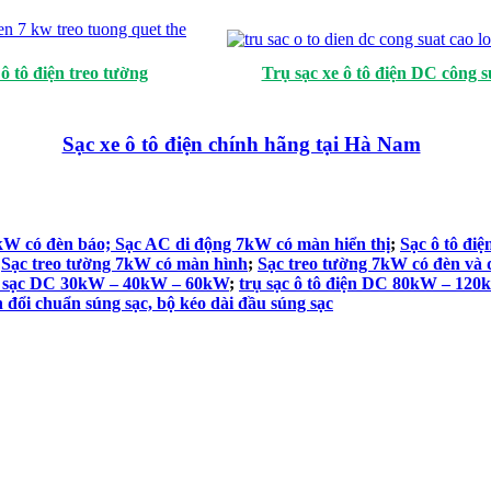
 ô tô điện treo tường
Trụ sạc xe ô tô điện DC công s
Sạc xe ô tô điện chính hãng tại Hà Nam
W có đèn báo; Sạc AC di động 7kW có màn hiển thị
;
Sạc ô tô đi
;
Sạc treo tường 7kW có màn hình
;
Sạc treo tường 7kW có đèn và q
ụ sạc DC 30kW – 40kW – 60kW
;
trụ sạc ô tô điện DC 80kW – 12
n đổi chuẩn súng sạc, bộ kéo dài đầu súng sạc