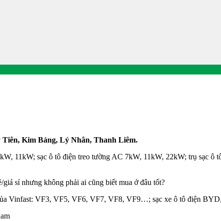
uy Tiên, Kim Bảng, Lý Nhân, Thanh Liêm
.
 7kW, 11kW; sạc ô tô điện treo tường AC 7kW, 11kW, 22kW; trụ sạc ô t
ẻ/giá sỉ nhưng không phải ai cũng biết mua ở đâu tốt?
e của Vinfast: VF3, VF5, VF6, VF7, VF8, VF9…; sạc xe ô tô điện BYD
Nam