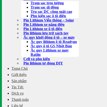
Trạm sạc treo tường
Trạm sạc di động
Trụ sạc DC công suất cao
Phụ kiện sạc ô tô điện
Pin Lithium Viễn thông – Solar
Pin Lithium xe nâng điện
Pin Lithium xe ô tô điện
Pin lithium lưu trữ xách tay
Ắc quy khởi động ô tô – xe máy
Ắc quy lithium ô tô Readygo
Ắc quy ô tô GS Nhật Bản
Ắc quy Lithium xe máy
Raijin
Cell và phụ kiện
Pin lithium tự đóng DIY
Trang Chủ
Giới thiệu
Sản phẩm
Tin Tức
Dịch vụ
Thanh toán
Liên hệ