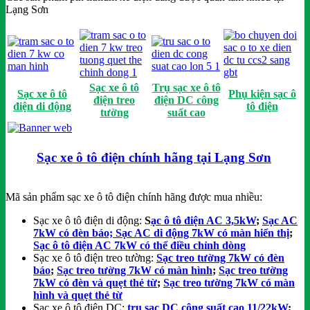
Lạng Sơn
Sạc xe ô tô
Trụ sạc xe ô tô
Sạc xe ô tô
Phụ kiện sạc ô
điện treo
điện DC công
điện di động
tô điện
tường
suất cao
Sạc xe ô tô điện chính hãng tại Lạng Sơn
Mã sản phẩm sạc xe ô tô điện chính hãng được mua nhiều:
Sạc xe ô tô điện di động:
S
ạc ô tô điện AC 3,5kW
;
Sạc AC
7kW có đèn báo; Sạc AC di động 7kW có màn hiển thị
;
Sạc ô tô điện AC 7kW có thể điều chỉnh dòng
Sạc xe ô tô điện treo tường:
Sạc treo tường 7kW có đèn
báo
;
Sạc treo tường 7kW có màn hình
;
Sạc treo tường
7kW có đèn và quẹt thẻ từ
;
Sạc treo tường 7kW có màn
hình và quẹt thẻ từ
Sạc xe ô tô điện DC:
trụ sạc DC công suất cao 11/22kW
;