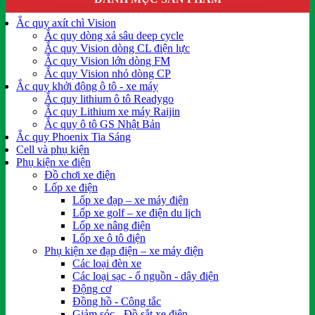
Ắc quy axít chì Vision
Ắc quy dòng xả sâu deep cycle
Ắc quy Vision dòng CL điện lực
Ắc quy Vision lớn dòng FM
Ắc quy Vision nhỏ dòng CP
Ắc quy khởi động ô tô - xe máy
Ắc quy lithium ô tô Readygo
Ắc quy Lithium xe máy Raijin
Ắc quy ô tô GS Nhật Bản
Ắc quy Phoenix Tia Sáng
Cell và phụ kiện
Phụ kiện xe điện
Đồ chơi xe điện
Lốp xe điện
Lốp xe đạp – xe máy điện
Lốp xe golf – xe điện du lịch
Lốp xe nâng điện
Lốp xe ô tô điện
Phụ kiện xe đạp điện – xe máy điện
Các loại đèn xe
Các loại sạc - ổ nguồn - dây điện
Động cơ
Đồng hồ - Công tắc
Giảm sóc - Đồ sắt xe điện