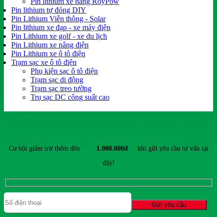
Pin lithium xe nâng RoyPow
Pin lithium tự đóng DIY
Pin Lithium Viễn thông - Solar
Pin lithium xe đạp - xe máy điện
Pin Lithium xe golf - xe du lịch
Pin Lithium xe nâng điện
Pin Lithium xe ô tô điện
Trạm sạc xe ô tô điện
Phụ kiện sạc ô tô điện
Trạm sạc di động
Trạm sạc treo tường
Trụ sạc DC công suất cao
ĐĂNG KÝ TƯ VẤN & NHẬN ƯU ĐÃI MỚI NHẤT
Cơ hội giảm trừ thêm đến
1.000.000đ
khi gửi yêu cầu tư vấn tại
đây!