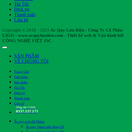
Tin Tức
Dịch vụ
Thanh toán
Liên hệ
Copyright © 2018 - 2023
Ác Quy Lưu Điện - Công Ty Cổ Phần
LIGO - www.acquyluudien.com - Thiết kế web & Vận hành bởi
CÔNG NGHỆ VIỆT JSC
SẢN PHẨM
VỀ CHÚNG TÔI
Trang Chủ
Giới thiệu
Sản phẩm
Tin Tức
Dịch vụ
Thanh toán
Liên hệ
Tổng đài CSKH
0337.137.171
Ắc quy axít chì Vision
Ắc quy Vision nhỏ dòng CP
Ắc quy Vision lớn dòng FM