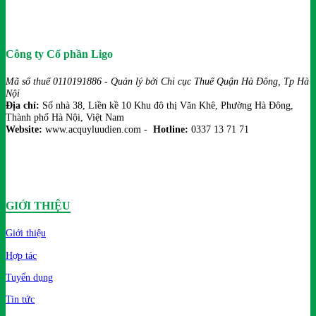
Công ty Cổ phần Ligo
Mã số thuế 0110191886 - Quản lý bởi Chi cục Thuế Quận Hà Đông, Tp Hà
Nội
Địa chỉ:
Số nhà 38, Liền kề 10 Khu đô thị Văn Khê, Phường Hà Đông,
Thành phố Hà Nội, Việt Nam
Website:
www.acquyluudien.com -
Hotline:
0337 13 71 71
GIỚI THIỆU
Giới thiệu
Hợp tác
Tuyển dụng
Tin tức