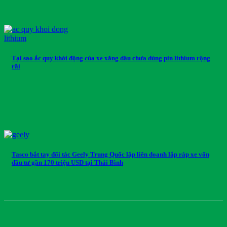
Tại sao ắc quy khởi động của xe xăng dầu chưa dùng pin lithium rộng
rãi
Tasco bắt tay đối tác Geely Trung Quốc lập liên doanh lắp ráp xe vốn
đầu tư gần 170 triệu USD tại Thái Bình