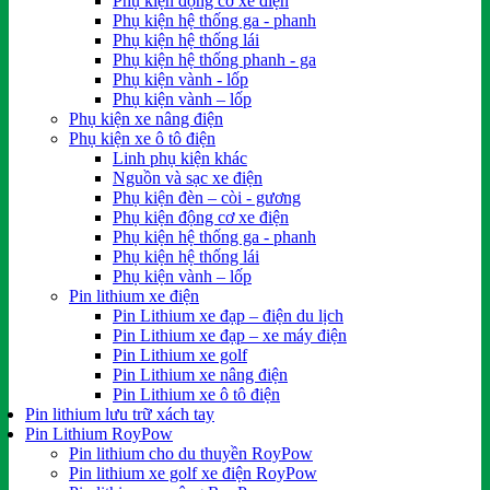
Phụ kiện động cơ xe điện
Phụ kiện hệ thống ga - phanh
Phụ kiện hệ thống lái
Phụ kiện hệ thống phanh - ga
Phụ kiện vành - lốp
Phụ kiện vành – lốp
Phụ kiện xe nâng điện
Phụ kiện xe ô tô điện
Linh phụ kiện khác
Nguồn và sạc xe điện
Phụ kiện đèn – còi - gương
Phụ kiện động cơ xe điện
Phụ kiện hệ thống ga - phanh
Phụ kiện hệ thống lái
Phụ kiện vành – lốp
Pin lithium xe điện
Pin Lithium xe đạp – điện du lịch
Pin Lithium xe đạp – xe máy điện
Pin Lithium xe golf
Pin Lithium xe nâng điện
Pin Lithium xe ô tô điện
Pin lithium lưu trữ xách tay
Pin Lithium RoyPow
Pin lithium cho du thuyền RoyPow
Pin lithium xe golf xe điện RoyPow