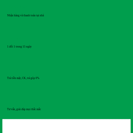
GIAO HÀNG
Nhận hàng và thanh toán tại nhà
ĐỔI TRẢ
1 đổi 1 trong 15 ngày
THANH TOÁN
Trả tiền mặt, CK, trả góp 0%
HỖ TRỢ 24/7
Tư vấn, giải đáp mọi thắc mắc