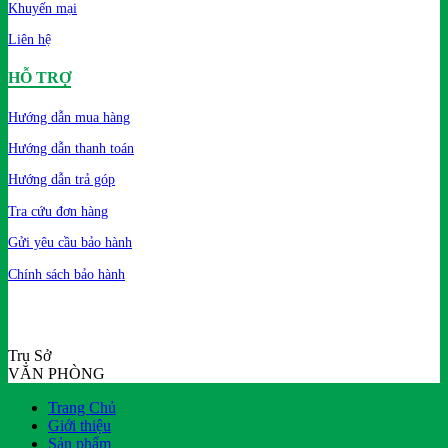
Khuyến mại
Liên hệ
HỖ TRỢ
Hướng dẫn mua hàng
Hướng dẫn thanh toán
Hướng dẫn trả góp
Tra cứu đơn hàng
Gửi yêu cầu bảo hành
Chính sách bảo hành
Trụ Sở
VĂN PHÒNG
Trang Chủ
Giới thiệu
Sản phẩm