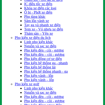
IC điều tốc xe điện
Khóa xe điện các loại
Ổ bi - Phớt xe điện
Phụ tùng khác
Săm lốp vành xe
Tay ga và phanh xe điện
Tem xe - Vỏ nhựa xe điện
Thảm sàn – Yên xe
Phụ kiện xe điện du lịch
Linh phụ kiện khác
Nguồn và sạc xe điện
Phụ kiện đèn - còi - gương
Phụ kiện đèn – còi - gương
Phụ kiện động cơ xe điện
Phụ kiện hệ thống ga - phanh
Phụ kiện hệ thống lái
Phụ kiện hệ thống phanh - ga
Phụ kiện vành - lốp
Phụ kiện vành – lốp
Phụ kiện xe golf
Linh phụ kiện khác
Nguồn và sạc xe điện
Phụ kiện đèn - còi - gương
Phụ kiện đèn – còi - gương