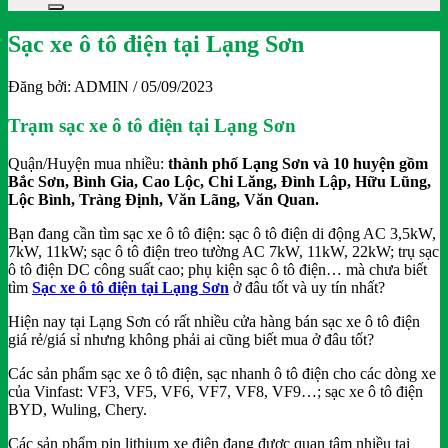
Sạc xe ô tô điện tại Lạng Sơn
Đăng bởi:
ADMIN
/ 05/09/2023
Trạm sạc xe ô tô điện tại Lạng Sơn
Quận/Huyện mua nhiều:
thành phố Lạng Sơn và 10 huyện gồm
Bắc Sơn, Bình Gia, Cao Lộc, Chi Lăng, Đình Lập, Hữu Lũng,
Lộc Bình, Tràng Định, Văn Lãng, Văn Quan.
Bạn đang cần tìm sạc xe ô tô điện: sạc ô tô điện di động AC 3,5kW,
7kW, 11kW; sạc ô tô điện treo tường AC 7kW, 11kW, 22kW; trụ sạc
ô tô điện DC công suất cao; phụ kiện sạc ô tô điện… mà chưa biết
tìm
Sạc xe ô tô điện tại Lạng Sơn
ở đâu tốt và uy tín nhất?
Hiện nay tại Lạng Sơn có rất nhiều cửa hàng bán sạc xe ô tô điện
giá rẻ/giá sỉ nhưng không phải ai cũng biết mua ở đâu tốt?
Các sản phẩm sạc xe ô tô điện, sạc nhanh ô tô điện cho các dòng xe
của Vinfast: VF3, VF5, VF6, VF7, VF8, VF9…; sạc xe ô tô điện
BYD, Wuling, Chery.
Các sản phẩm pin lithium xe điện đang được quan tâm nhiều tại