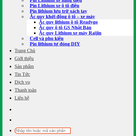
Pin Lithium xe nâng điện
Pin Lithium xe ô tô điện
Pin lithium lưu trữ xách tay
Ắc quy khởi động ô tô – xe máy
Ắc quy lithium ô tô Readygo
Ắc quy ô tô GS Nhật Bản
Ắc quy Lithium xe máy Raijin
Cell và phụ kiện
Pin lithium tự đóng DIY
Trang Chủ
Giới thiệu
Sản phẩm
Tin Tức
Dịch vụ
Thanh toán
Liên hệ
Tìm
kiếm: