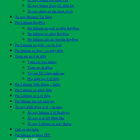
Ắc quy Vision dòng CL điện lực
Ắc quy dòng xả sâu deep cycle
Ắc quy Phoenix Tia Sáng
Pin Lithium RoyPow
Pin lithium xe golf xe điện RoyPow
Pin lithium xe nâng RoyPow
Pin lithium cho du thuyền RoyPow
Pin Lithium xe golf – xe du lịch
Pin lithium xe đạp – xe máy điện
Trạm sạc xe ô tô điện
Trạm sạc treo tường
Trạm sạc di động
Trụ sạc DC công suất cao
Phụ kiện sạc ô tô điện
Pin Lithium Viễn thông – Solar
Pin Lithium xe nâng điện
Pin Lithium xe ô tô điện
Pin lithium lưu trữ xách tay
Ắc quy khởi động ô tô – xe máy
Ắc quy lithium ô tô Readygo
Ắc quy ô tô GS Nhật Bản
Ắc quy Lithium xe máy Raijin
Cell và phụ kiện
Pin lithium tự đóng DIY
Tổng đài CSKH