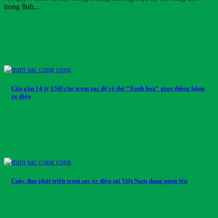
trong lĩnh...
Cần gần 14 tỷ USD cho trạm sạc để có thể “Xanh hoá” giao thông bằng
xe điện
Cuộc đua phát triển trạm sạc xe điện tại Việt Nam đang nóng lên