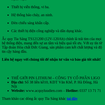
Thiết bị viễn thông, vi ba.
Hệ thống báo cháy, an ninh.
Đèn chiếu sáng khẩn cấp.
Các thiết bị điện công nghiệp và dân dụng khác.
Ắc quy Tia Sáng TS121200 (12V-120Ah) chính là trái tim của mọi
hệ thống điện, mang đến sự an tâm và hiệu quả tối ưu. Với uy tín từ
Tập đoàn Hóa chất Đức Giang, sản phẩm cam kết chất lượng và độ
tin cậy hàng đầu.
Liên hệ ngay với chúng tôi để nhận tư vấn và báo giá tốt nhất!
Liên hệ ngay để được tư vấn và đặt mua:
THẾ GIỚI PIN LITHIUM – CÔNG TY CỔ PHẦN LIGO
Địa chỉ:
Số 38 liền kề10, KĐT Văn Khê, P. Hà Đông, Hà
Nội
Website:
www.acquyluudien.com –
Hotline:
0337 13 71 71
Tham khảo cac dòng ắc quy Tia Sáng khác
tại đây