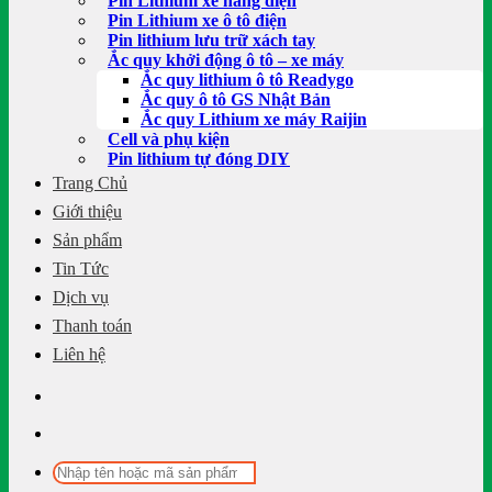
Pin Lithium xe nâng điện
Pin Lithium xe ô tô điện
Pin lithium lưu trữ xách tay
Ắc quy khởi động ô tô – xe máy
Ắc quy lithium ô tô Readygo
Ắc quy ô tô GS Nhật Bản
Ắc quy Lithium xe máy Raijin
Cell và phụ kiện
Pin lithium tự đóng DIY
Trang Chủ
Giới thiệu
Sản phẩm
Tin Tức
Dịch vụ
Thanh toán
Liên hệ
Tìm
kiếm: