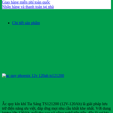
Giao hàng miễn phí toàn quốc
Nhận hàng và thanh toán tại nhà
Chi tiết sản phẩm
Ắc quy kín khí Tia Sáng TS121200 (12V-120Ah) là
giải pháp lưu trữ điện năng ưu việt, đáp ứng mọi
nhu cầu khắt khe nhất. Với dung lượng lớn 120Ah,
tuổi thọ cao và công nghệ tiên tiến, đây là sự lựa
chọn hàng đầu cho hệ thống điện mặt trời, hệ thống
lưu điện (UPS), viễn thông và nhiều ứng dụng công
nghiệp khác.
Ắc Quy Kín Khí Tia Sáng TS121200
(12V-120Ah) – Nguồn Điện Tin Cậy
Ắc quy kín khí Tia Sáng TS121200 (12V-120Ah) là giải pháp lưu
trữ điện năng ưu việt, đáp ứng mọi nhu cầu khắt khe nhất. Với dung
lượng lớn 120Ah, tuổi thọ cao và công nghệ tiên tiến, đây là sự lựa