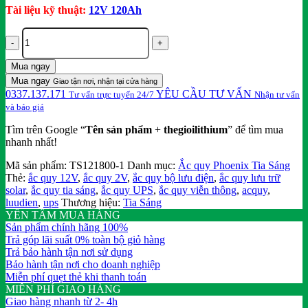
Tài liệu kỹ thuật:
12V 120Ah
Ắc
Quy
Kín
Mua ngay
Khí
Mua ngay
Tia
Giao tận nơi, nhận tại cửa hàng
0337.137.171
YÊU CẦU TƯ VẤN
Sáng
Tư vấn trực tuyến 24/7
Nhận tư vấn
TS121200
và báo giá
(12V-
Tìm trên Google “
Tên sản phẩm
+
thegioilithium
” để tìm mua
120Ah)
nhanh nhất!
-
Nguồn
Mã sản phẩm:
TS121800-1
Danh mục:
Ắc quy Phoenix Tia Sáng
Điện
Thẻ:
ắc quy 12V
,
ắc quy 2V
,
ắc quy bộ lưu điện
,
ắc quy lưu trữ
Tin
solar
,
ắc quy tia sáng
,
ắc quy UPS
,
ắc quy viễn thông
,
acquy
,
Cậy
luudien
,
ups
Thương hiệu:
Tia Sáng
số
YÊN TÂM MUA HÀNG
lượng
Sản phẩm chính hãng 100%
Trả góp lãi suất 0% toàn bộ giỏ hàng
Trả bảo hành tận nơi sử dụng
Bảo hành tận nơi cho doanh nghiệp
Miễn phí quẹt thẻ khi thanh toán
MIỄN PHÍ GIAO HÀNG
Giao hàng nhanh từ 2- 4h