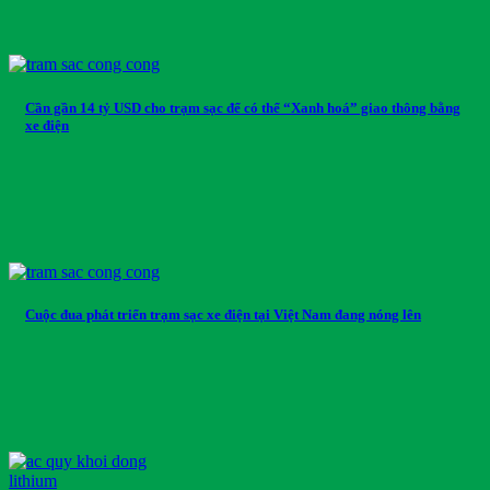
Cần gần 14 tỷ USD cho trạm sạc để có thể “Xanh hoá” giao thông bằng
xe điện
Cuộc đua phát triển trạm sạc xe điện tại Việt Nam đang nóng lên