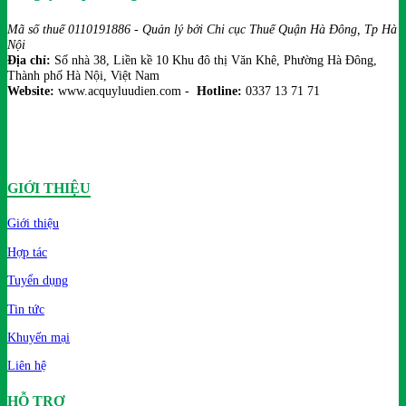
Mã số thuế 0110191886 - Quản lý bởi Chi cục Thuế Quận Hà Đông, Tp Hà
Nội
Địa chỉ:
Số nhà 38, Liền kề 10 Khu đô thị Văn Khê, Phường Hà Đông,
Thành phố Hà Nội, Việt Nam
Website:
www.acquyluudien.com -
Hotline:
0337 13 71 71
GIỚI THIỆU
Giới thiệu
Hợp tác
Tuyển dụng
Tin tức
Khuyến mại
Liên hệ
HỖ TRỢ