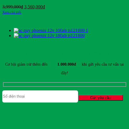
Giá
Giá
3,999,000
₫
3,560,000
₫
gốc
hiện
Xem chi tiết
là:
tại
3,999,000₫.
là:
3,560,000₫.
ĐĂNG KÝ TƯ VẤN & NHẬN ƯU ĐÃI MỚI NHẤT
Cơ hội giảm trừ thêm đến
1.000.000đ
khi gửi yêu cầu tư vấn tại
đây!
TIN TỨC & SỰ KIỆN