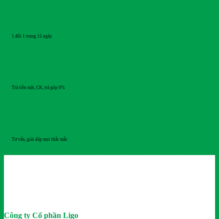
ĐỔI TRẢ
1 đổi 1 trong 15 ngày
THANH TOÁN
Trả tiền mặt, CK, trả góp 0%
HỖ TRỢ 24/7
Tư vấn, giải đáp mọi thắc mắc
Công ty Cổ phần Ligo