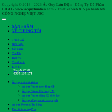
Copyright © 2018 - 2023
Ác Quy Lưu Điện - Công Ty Cổ Phần
LIGO - www.acquyluudien.com - Thiết kế web & Vận hành bởi
CÔNG NGHỆ VIỆT JSC
SẢN PHẨM
VỀ CHÚNG TÔI
Trang Chủ
Giới thiệu
Sản phẩm
Tin Tức
Dịch vụ
Thanh toán
Liên hệ
Tổng đài CSKH
0337.137.171
Ắc quy axít chì Vision
Ắc quy Vision nhỏ dòng CP
Ắc quy Vision lớn dòng FM
Ắc quy Vision dòng CL điện lực
Ắc quy dòng xả sâu deep cycle
Ắc quy Phoenix Tia Sáng
Pin Lithium RoyPow