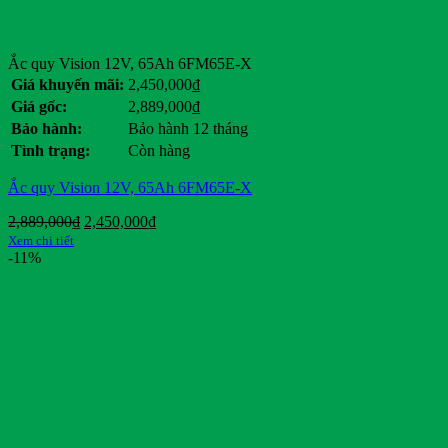
Ắc quy Vision 12V, 65Ah 6FM65E-X
Giá khuyến mãi:
2,450,000
₫
Giá gốc:
2,889,000
₫
Bảo hành:
Bảo hành 12 tháng
Tình trạng:
Còn hàng
Ắc quy Vision 12V, 65Ah 6FM65E-X
Giá
Giá
2,889,000
₫
2,450,000
₫
gốc
hiện
Xem chi tiết
là:
tại
-11%
2,889,000₫.
là:
2,450,000₫.