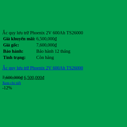
Ắc quy lưu trữ Phoenix 2V 600Ah TS26000
Giá khuyến mãi:
6,500,000
₫
Giá gốc:
7,600,000
₫
Bảo hành:
Bảo hành 12 tháng
Tình trạng:
Còn hàng
Ắc quy lưu trữ Phoenix 2V 600Ah TS26000
Giá
Giá
7,600,000
₫
6,500,000
₫
gốc
hiện
Xem chi tiết
là:
tại
-12%
7,600,000₫.
là:
6,500,000₫.