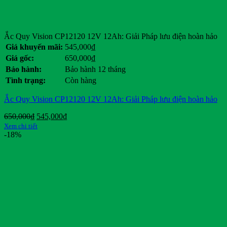
Ắc Quy Vision CP12120 12V 12Ah: Giải Pháp lưu điện hoàn hảo
Giá khuyến mãi:
545,000
₫
Giá gốc:
650,000
₫
Bảo hành:
Bảo hành 12 tháng
Tình trạng:
Còn hàng
Ắc Quy Vision CP12120 12V 12Ah: Giải Pháp lưu điện hoàn hảo
Giá
Giá
650,000
₫
545,000
₫
gốc
hiện
Xem chi tiết
là:
tại
-18%
650,000₫.
là:
545,000₫.