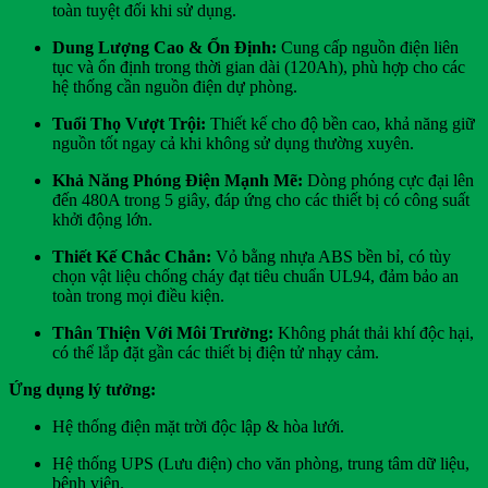
toàn tuyệt đối khi sử dụng.
Dung Lượng Cao & Ổn Định:
Cung cấp nguồn điện liên
tục và ổn định trong thời gian dài (120Ah), phù hợp cho các
hệ thống cần nguồn điện dự phòng.
Tuổi Thọ Vượt Trội:
Thiết kế cho độ bền cao, khả năng giữ
nguồn tốt ngay cả khi không sử dụng thường xuyên.
Khả Năng Phóng Điện Mạnh Mẽ:
Dòng phóng cực đại lên
đến 480A trong 5 giây, đáp ứng cho các thiết bị có công suất
khởi động lớn.
Thiết Kế Chắc Chắn:
Vỏ bằng nhựa ABS bền bỉ, có tùy
chọn vật liệu chống cháy đạt tiêu chuẩn UL94, đảm bảo an
toàn trong mọi điều kiện.
Thân Thiện Với Môi Trường:
Không phát thải khí độc hại,
có thể lắp đặt gần các thiết bị điện tử nhạy cảm.
Ứng dụng lý tưởng:
Hệ thống điện mặt trời độc lập & hòa lưới.
Hệ thống UPS (Lưu điện) cho văn phòng, trung tâm dữ liệu,
bệnh viện.