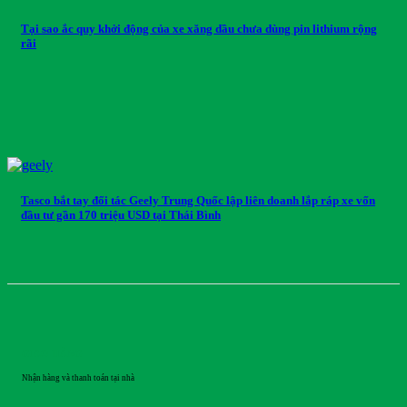
Tại sao ắc quy khởi động của xe xăng dầu chưa dùng pin lithium rộng
rãi
Tasco bắt tay đối tác Geely Trung Quốc lập liên doanh lắp ráp xe vốn
đầu tư gần 170 triệu USD tại Thái Bình
GIAO HÀNG
Nhận hàng và thanh toán tại nhà