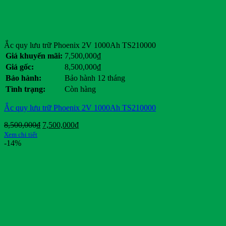
Ắc quy lưu trữ Phoenix 2V 1000Ah TS210000
Giá khuyến mãi:
7,500,000
₫
Giá gốc:
8,500,000
₫
Bảo hành:
Bảo hành 12 tháng
Tình trạng:
Còn hàng
Ắc quy lưu trữ Phoenix 2V 1000Ah TS210000
Giá
Giá
8,500,000
₫
7,500,000
₫
gốc
hiện
Xem chi tiết
là:
tại
-14%
8,500,000₫.
là:
7,500,000₫.