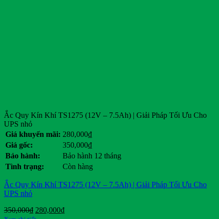
Ắc Quy Kín Khí TS1275 (12V – 7.5Ah) | Giải Pháp Tối Ưu Cho
UPS nhỏ
Giá khuyến mãi:
280,000
₫
Giá gốc:
350,000
₫
Bảo hành:
Bảo hành 12 tháng
Tình trạng:
Còn hàng
Ắc Quy Kín Khí TS1275 (12V – 7.5Ah) | Giải Pháp Tối Ưu Cho
UPS nhỏ
Giá
Giá
350,000
₫
280,000
₫
gốc
hiện