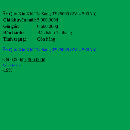
Ắc Quy Kín Khí Tia Sáng TS25000 (2V – 500Ah)
Giá khuyến mãi:
5,900,000
₫
Giá gốc:
6,600,000
₫
Bảo hành:
Bảo hành 12 tháng
Tình trạng:
Còn hàng
Ắc Quy Kín Khí Tia Sáng TS25000 (2V – 500Ah)
Giá
Giá
6,600,000
₫
5,900,000
₫
gốc
hiện
Xem chi tiết
là:
tại
-19%
6,600,000₫.
là:
5,900,000₫.