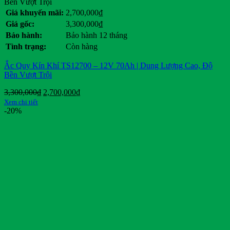
Bền Vượt Trội
Giá khuyến mãi:
2,700,000
₫
Giá gốc:
3,300,000
₫
Bảo hành:
Bảo hành 12 tháng
Tình trạng:
Còn hàng
Ắc Quy Kín Khí TS12700 – 12V 70Ah | Dung Lượng Cao, Độ
Bền Vượt Trội
Giá
Giá
3,300,000
₫
2,700,000
₫
gốc
hiện
Xem chi tiết
là:
tại
-20%
3,300,000₫.
là:
2,700,000₫.