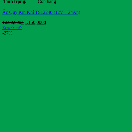
Tình trạng:
Còn hàng
Ắc Quy Kín Khí TS12240 (12V – 24Ah)
Giá
Giá
1,690,000
₫
1,150,000
₫
gốc
hiện
Xem chi tiết
là:
tại
-27%
1,690,000₫.
là:
1,150,000₫.