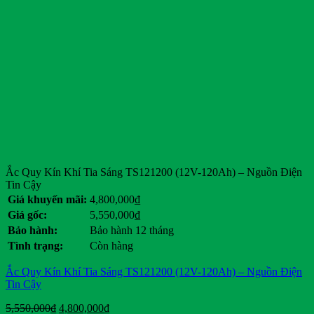
Ắc Quy Kín Khí Tia Sáng TS121200 (12V-120Ah) – Nguồn Điện
Tin Cậy
Giá khuyến mãi:
4,800,000
₫
Giá gốc:
5,550,000
₫
Bảo hành:
Bảo hành 12 tháng
Tình trạng:
Còn hàng
Ắc Quy Kín Khí Tia Sáng TS121200 (12V-120Ah) – Nguồn Điện
Tin Cậy
Giá
Giá
5,550,000
₫
4,800,000
₫