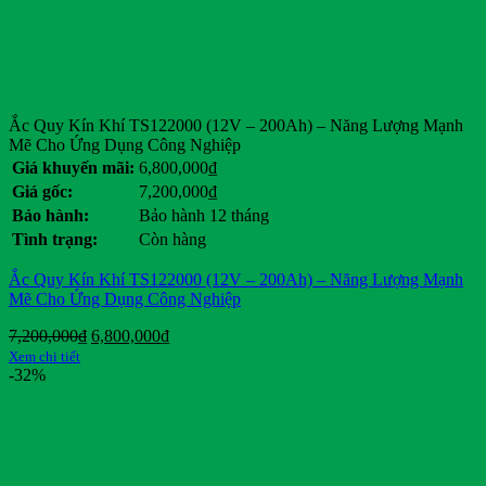
Ắc Quy Kín Khí TS122000 (12V – 200Ah) – Năng Lượng Mạnh
Mẽ Cho Ứng Dụng Công Nghiệp
Giá khuyến mãi:
6,800,000
₫
Giá gốc:
7,200,000
₫
Bảo hành:
Bảo hành 12 tháng
Tình trạng:
Còn hàng
Ắc Quy Kín Khí TS122000 (12V – 200Ah) – Năng Lượng Mạnh
Mẽ Cho Ứng Dụng Công Nghiệp
Giá
Giá
7,200,000
₫
6,800,000
₫
gốc
hiện
Xem chi tiết
là:
tại
-32%
7,200,000₫.
là:
6,800,000₫.