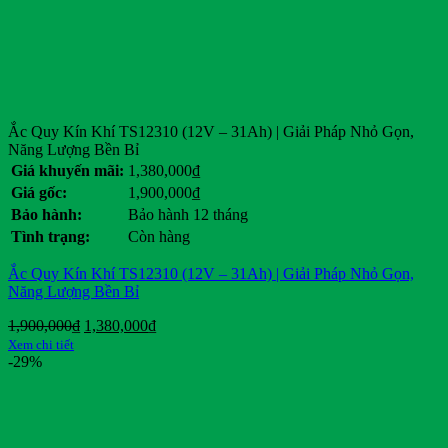
Ắc Quy Kín Khí TS12310 (12V – 31Ah) | Giải Pháp Nhỏ Gọn,
Năng Lượng Bền Bỉ
Giá khuyến mãi:
1,380,000
₫
Giá gốc:
1,900,000
₫
Bảo hành:
Bảo hành 12 tháng
Tình trạng:
Còn hàng
Ắc Quy Kín Khí TS12310 (12V – 31Ah) | Giải Pháp Nhỏ Gọn,
Năng Lượng Bền Bỉ
Giá
Giá
1,900,000
₫
1,380,000
₫
gốc
hiện
Xem chi tiết
là:
tại
-29%
1,900,000₫.
là:
1,380,000₫.