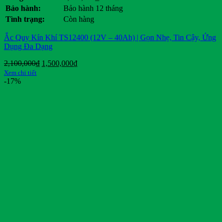
Bảo hành:
Bảo hành 12 tháng
Tình trạng:
Còn hàng
Ắc Quy Kín Khí TS12400 (12V – 40Ah) | Gọn Nhẹ, Tin Cậy, Ứng
Dụng Đa Dạng
Giá
Giá
2,100,000
₫
1,500,000
₫
gốc
hiện
Xem chi tiết
là:
tại
-17%
2,100,000₫.
là:
1,500,000₫.