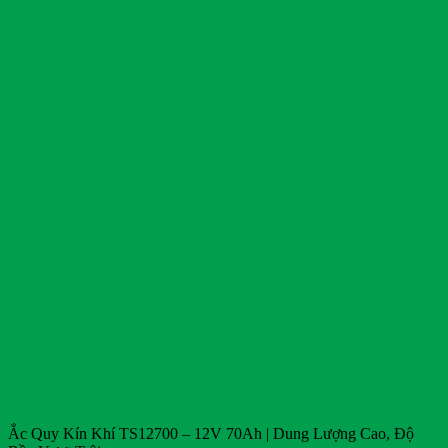
1,900,000₫.
Ắc Quy Kín Khí TS12700 – 12V 70Ah | Dung Lượng Cao, Độ