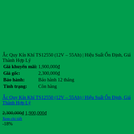
Ắc Quy Kín Khí TS12550 (12V – 55Ah) | Hiệu Suất Ổn Định, Giá
Thành Hợp Lý
Giá khuyến mãi:
1,900,000
₫
Giá gốc:
2,300,000
₫
Bảo hành:
Bảo hành 12 tháng
Tình trạng:
Còn hàng
Ắc Quy Kín Khí TS12550 (12V – 55Ah) | Hiệu Suất Ổn Định, Giá
Thành Hợp Lý
Giá
Giá
2,300,000
₫
1,900,000
₫
gốc
hiện
Xem chi tiết
là:
tại
-18%
2,300,000₫.
là: