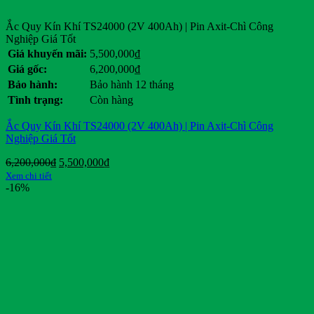
Ắc Quy Kín Khí TS24000 (2V 400Ah) | Pin Axit-Chì Công
Nghiệp Giá Tốt
Giá khuyến mãi:
5,500,000
₫
Giá gốc:
6,200,000
₫
Bảo hành:
Bảo hành 12 tháng
Tình trạng:
Còn hàng
Ắc Quy Kín Khí TS24000 (2V 400Ah) | Pin Axit-Chì Công
Nghiệp Giá Tốt
Giá
Giá
6,200,000
₫
5,500,000
₫
gốc
hiện
Xem chi tiết
là:
tại
-16%
6,200,000₫.
là:
5,500,000₫.