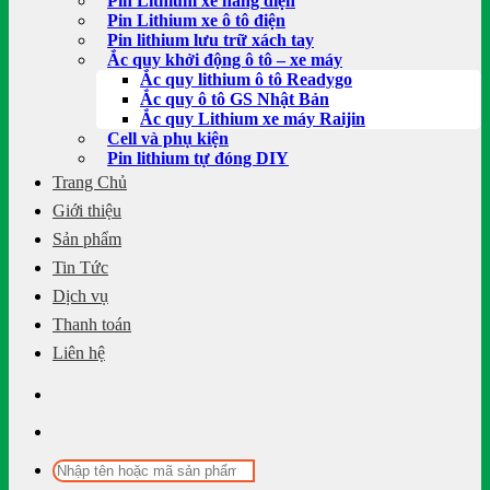
Pin Lithium xe nâng điện
Pin Lithium xe ô tô điện
Pin lithium lưu trữ xách tay
Ắc quy khởi động ô tô – xe máy
Ắc quy lithium ô tô Readygo
Ắc quy ô tô GS Nhật Bản
Ắc quy Lithium xe máy Raijin
Cell và phụ kiện
Pin lithium tự đóng DIY
Trang Chủ
Giới thiệu
Sản phẩm
Tin Tức
Dịch vụ
Thanh toán
Liên hệ
Tìm
kiếm: