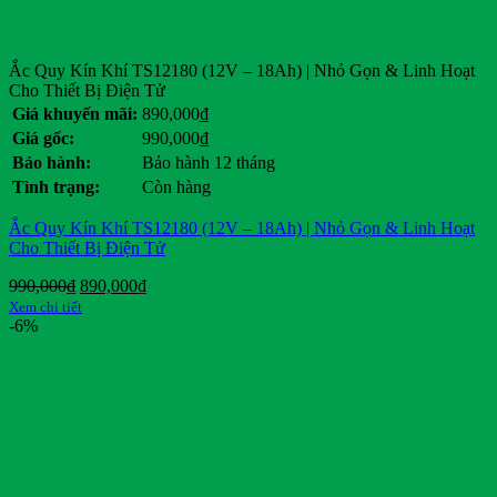
Ắc Quy Kín Khí TS12180 (12V – 18Ah) | Nhỏ Gọn & Linh Hoạt
Cho Thiết Bị Điện Tử
Giá khuyến mãi:
890,000
₫
Giá gốc:
990,000
₫
Bảo hành:
Bảo hành 12 tháng
Tình trạng:
Còn hàng
Ắc Quy Kín Khí TS12180 (12V – 18Ah) | Nhỏ Gọn & Linh Hoạt
Cho Thiết Bị Điện Tử
Giá
Giá
990,000
₫
890,000
₫
gốc
hiện
Xem chi tiết
là:
tại
-6%
990,000₫.
là:
890,000₫.