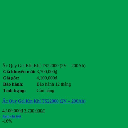
CTS
Deestone
Detech
Dibao
Doosan
Dunlop
Eagle
Ezgo
Ford
General Motors
Genie
Giant
Ắc Quy Gel Kín Khí TS22000 (2V – 200Ah)
Hancook
Giá khuyến mãi:
3,700,000
₫
Hangcha
Giá gốc:
4,100,000
₫
Heli
Bảo hành:
Bảo hành 12 tháng
HKBike
Tình trạng:
Còn hàng
Honda
Hyster
Ắc Quy Gel Kín Khí TS22000 (2V – 200Ah)
Hyundai
Jili
Giá
Giá
4,100,000
₫
3,700,000
₫
JLG
gốc
hiện
Xem chi tiết
JVCEco
là:
tại
-16%
Kings Tire
4,100,000₫.
là: