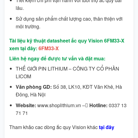
Tiết kiệm chi phí vận hành với tuổi thọ ắc quy dài
lâu.
Sử dụng sản phẩm chất lượng cao, thân thiện với
môi trường.
Tài liệu kỹ thuật datasheet ắc quy Vision 6FM33-X
xem tại đây:
6FM33-X
Liên hệ ngay để được tư vấn và đặt mua:
THẾ GIỚI PIN LITHIUM – CÔNG TY CỔ PHẦN
LICOM
Văn phòng GD:
Số 38, LK10, KĐT Văn Khê, Hà
Đông, Hà Nội
Website:
www.shoplithium.vn –
Hotline:
0337 13
71 71
Tham khảo cac dòng ắc quy Vision khác
tại đây