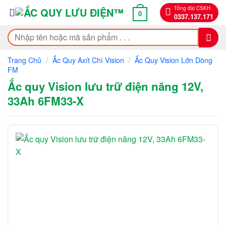
Bỏ
Tổng đài CSKH
0
0337.137.171
qua
nội
Tìm
dung
kiếm:
/
/
Trang Chủ
Ắc Quy Axít Chì Vision
Ắc Quy Vision Lớn Dòng
FM
Ắc quy Vision lưu trữ điện năng 12V,
33Ah 6FM33-X