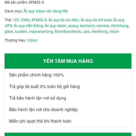
Mã sản phẩm:
6FM33-X
Danh mục:
Ắc quy Vision lớn dòng FM
Thẻ:
12V
,
33Ah
,
6FM33-X
,
ắc quy bộ lưu điện
,
ắc quy lưu trữ solar
,
ắc quy
UPS
,
ắc quy viễn thông
,
ắc quy vision
,
acquy
,
baohanh
,
camera
,
chinhhang
,
giare
,
luudien
,
mayvanphong
,
thanhtoandientu
,
ups
,
vienthong
,
vision
Thương hiệu:
Vision
YÊN TÂM MUA HÀNG
Sản phẩm chính hãng 100%
Trả góp lãi suất 0% toàn bộ giỏ hàng
Trả bảo hành tận nơi sử dụng
Bảo hành tận nơi cho doanh nghiệp
Miễn phí quẹt thẻ khi thanh toán