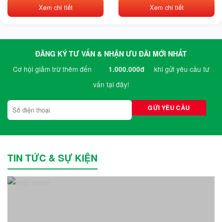
Nghiệp
6,800,000₫.
Xem chi tiết
Xem chi tiết
ĐĂNG KÝ TƯ VẤN & NHẬN ƯU ĐÃI MỚI NHẤT
Cơ hội giảm trừ thêm đến
khi gửi yêu cầu tư
1.000.000đ
vấn tại đây!
TIN TỨC & SỰ KIỆN