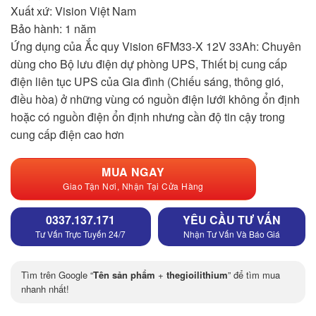
Xuất xứ
: Vision Việt Nam
Bảo hành
: 1 năm
Ứng dụng của Ắc quy Vision 6FM33-X 12V 33Ah: Chuyên
dùng cho Bộ lưu điện dự phòng UPS, Thiết bị cung cấp
điện liên tục UPS của Gia đình (Chiếu sáng, thông gió,
điều hòa) ở những vùng có nguồn điện lưới không ổn định
hoặc có nguồn điện ổn định nhưng cần độ tin cậy trong
cung cấp điện cao hơn
MUA NGAY
Giao Tận Nơi, Nhận Tại Cửa Hàng
0337.137.171
YÊU CẦU TƯ VẤN
Tư Vấn Trực Tuyến 24/7
Nhận Tư Vấn Và Báo Giá
Tìm trên Google “
Tên sản phẩm
+
thegioilithium
” để tìm mua
nhanh nhất!