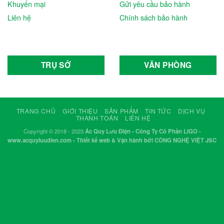
Khuyến mại
Gửi yêu cầu bảo hành
Liên hệ
Chính sách bảo hành
TRỤ SỞ
VĂN PHÒNG
TRANG CHỦ
GIỚI THIỆU
SẢN PHẨM
TIN TỨC
DỊCH VỤ
THANH TOÁN
LIÊN HỆ
Copyright © 2018 - 2023
Ác Quy Lưu Điện - Công Ty Cổ Phần LIGO -
www.acquyluudien.com - Thiết kế web & Vận hành bởi CÔNG NGHỆ VIỆT JSC