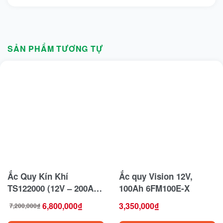
SẢN PHẨM TƯƠNG TỰ
Ắc Quy Kín Khí
Ắc quy Vision 12V,
TS122000 (12V – 200Ah)
100Ah 6FM100E-X
– Năng Lượng Mạnh Mẽ
6,800,000
₫
3,350,000
₫
7,200,000
₫
Giá
Giá
Cho Ứng Dụng Công
gốc
hiện
là:
tại
7,200,000₫.
là: