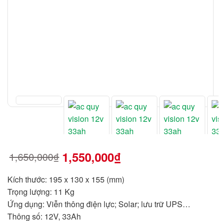
1,550,000
₫
1,650,000
₫
Giá
Giá
gốc
hiện
là:
tại
1,650,000₫.
là:
Kích thước
: 195 x 130 x 155 (mm)
1,550,000₫.
Trọng lượng
: 11 Kg
Ứng dụng
: Viễn thông điện lực; Solar; lưu trữ UPS…
Thông số
: 12V, 33Ah