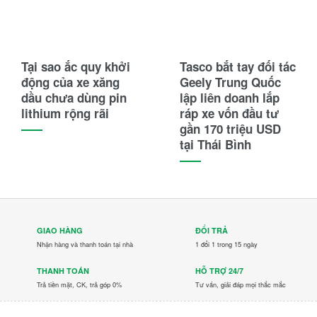
Tại sao ắc quy khởi
Tasco bắt tay đối tác
động của xe xăng
Geely Trung Quốc
dầu chưa dùng pin
lập liên doanh lắp
lithium rộng rãi
ráp xe vốn đầu tư
gần 170 triệu USD
tại Thái Bình
GIAO HÀNG
ĐỔI TRẢ
Nhận hàng và thanh toán tại nhà
1 đổi 1 trong 15 ngày
THANH TOÁN
HỖ TRỢ 24/7
Trả tiền mặt, CK, trả góp 0%
Tư vấn, giải đáp mọi thắc mắc