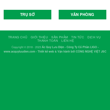
TRỤ SỞ
VĂN PHÒNG
TRANG CHỦ
GIỚI THIỆU
SẢN PHẨM
TIN TỨC
DỊCH VỤ
THANH TOÁN
LIÊN HỆ
Copyright © 2018 - 2023
Ác Quy Lưu Điện - Công Ty Cổ Phần LIGO -
www.acquyluudien.com - Thiết kế web & Vận hành bởi CÔNG NGHỆ VIỆT JSC