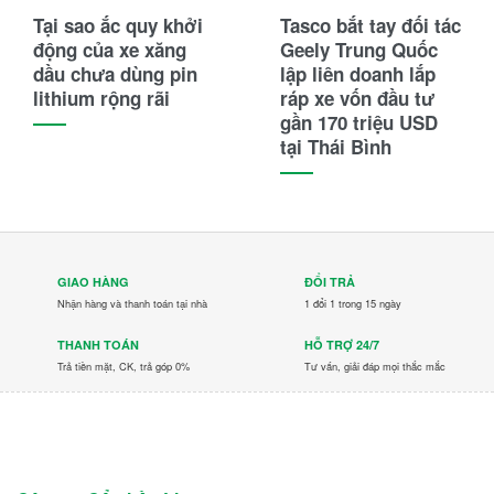
Tại sao ắc quy khởi
Tasco bắt tay đối tác
động của xe xăng
Geely Trung Quốc
dầu chưa dùng pin
lập liên doanh lắp
lithium rộng rãi
ráp xe vốn đầu tư
gần 170 triệu USD
tại Thái Bình
GIAO HÀNG
ĐỔI TRẢ
Nhận hàng và thanh toán tại nhà
1 đổi 1 trong 15 ngày
THANH TOÁN
HỖ TRỢ 24/7
Trả tiền mặt, CK, trả góp 0%
Tư vấn, giải đáp mọi thắc mắc