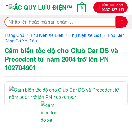
Bỏ
Tổng đài CSKH
0
0337.137.171
qua
nội
Tìm
dung
kiếm:
/
/
/
Trang Chủ
Phụ Kiện Xe Điện
Phụ Kiện Xe Golf
Phụ Kiện
Động Cơ Xe Điện
Cảm biến tốc độ cho Club Car DS và
Precedent từ năm 2004 trở lên PN
102704901