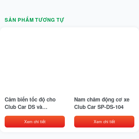
SẢN PHẨM TƯƠNG TỰ
Cảm biến tốc độ cho
Nam châm động cơ xe
Club Car DS và
Club Car SP-DS-104
Precedent từ năm 2004
trở lên PN 102265601
Xem chi tiết
Xem chi tiết