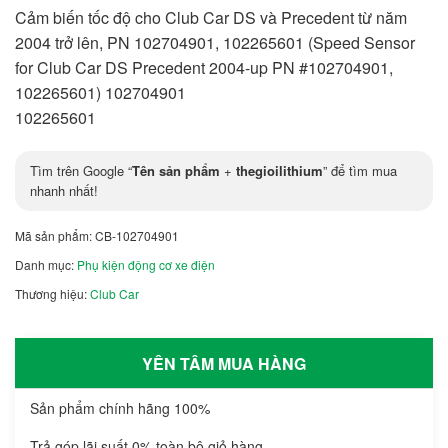
Cảm biến tốc độ cho Club Car DS và Precedent từ năm
2004 trở lên, PN 102704901, 102265601 (Speed Sensor
for Club Car DS Precedent 2004-up PN #102704901,
102265601) 102704901
102265601
Tìm trên Google “
Tên sản phẩm
+
thegioilithium
” để tìm mua
nhanh nhất!
Mã sản phẩm:
CB-102704901
Danh mục:
Phụ kiện động cơ xe điện
Thương hiệu:
Club Car
YÊN TÂM MUA HÀNG
Sản phẩm chính hãng 100%
Trả góp lãi suất 0% toàn bộ giỏ hàng