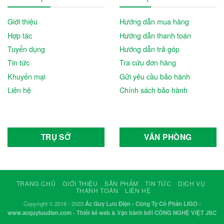
Giới thiệu
Hướng dẫn mua hàng
Hợp tác
Hướng dẫn thanh toán
Tuyển dụng
Hướng dẫn trả góp
Tin tức
Tra cứu đơn hàng
Khuyến mại
Gửi yêu cầu bảo hành
Liên hệ
Chính sách bảo hành
TRỤ SỞ
VĂN PHÒNG
TRANG CHỦ
GIỚI THIỆU
SẢN PHẨM
TIN TỨC
DỊCH VỤ
THANH TOÁN
LIÊN HỆ
Copyright © 2018 - 2023
Ác Quy Lưu Điện - Công Ty Cổ Phần LIGO -
www.acquyluudien.com - Thiết kế web & Vận hành bởi CÔNG NGHỆ VIỆT JSC