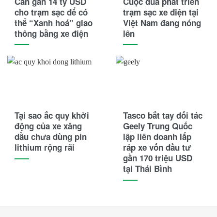
Cần gần 14 tỷ USD
Cuộc đua phát triển
cho trạm sạc để có
trạm sạc xe điện tại
thể “Xanh hoá” giao
Việt Nam đang nóng
thông bằng xe điện
lên
Tại sao ắc quy khởi
Tasco bắt tay đối tác
động của xe xăng
Geely Trung Quốc
dầu chưa dùng pin
lập liên doanh lắp
lithium rộng rãi
ráp xe vốn đầu tư
gần 170 triệu USD
tại Thái Bình