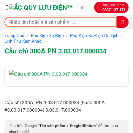
Bỏ
Tổng đài CSKH
0
0337.137.171
qua
nội
Tìm
dung
kiếm:
/
/
/
Trang Chủ
Phụ Kiện Xe Điện
Phụ Kiện Xe Điện Du Lịch
Linh Phụ Kiện Khác
Cầu chì 300A PN 3.03.017.000034
Cầu chì 300A, PN 3.03.017.000034 (Fuse 300A
#3.03.017.000034) 3.03.017.000034
Tìm trên Google “
Tên sản phẩm
+
thegioilithium
” để tìm mua
nhanh nhất!