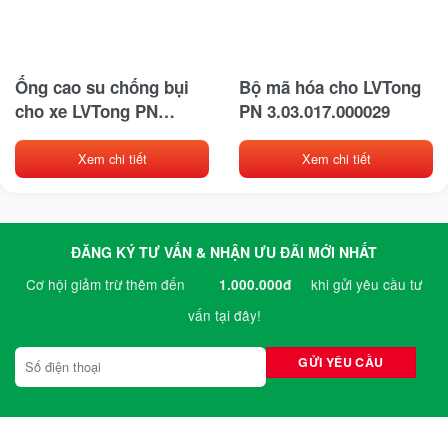
Ống cao su chống bụi
Bộ mã hóa cho LVTong
cho xe LVTong PN
PN 3.03.017.000029
3.02.014.000032
Xem chi tiết
Xem chi tiết
ĐĂNG KÝ TƯ VẤN & NHẬN ƯU ĐÃI MỚI NHẤT
Cơ hội giảm trừ thêm đến
khi gửi yêu cầu tư
1.000.000đ
vấn tại đây!