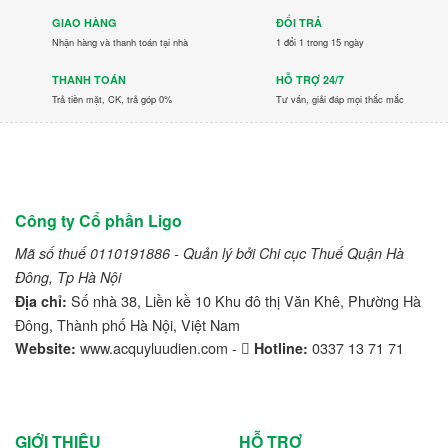
GIAO HÀNG
ĐỔI TRẢ
Nhận hàng và thanh toán tại nhà
1 đổi 1 trong 15 ngày
THANH TOÁN
HỖ TRỢ 24/7
Trả tiền mặt, CK, trả góp 0%
Tư vấn, giải đáp mọi thắc mắc
Công ty Cổ phần Ligo
Mã số thuế 0110191886 - Quản lý bởi Chi cục Thuế Quận Hà
Đông, Tp Hà Nội
Số nhà 38, Liền kề 10 Khu đô thị Văn Khê, Phường Hà
Địa chỉ:
Đông, Thành phố Hà Nội, Việt Nam
www.acquyluudien.com -
0337 13 71 71
Website:
Hotline:
GIỚI THIỆU
HỖ TRỢ