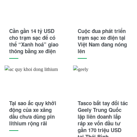
Cần gần 14 tỷ USD
Cuộc đua phát triển
cho trạm sạc để có
trạm sạc xe điện tại
thể “Xanh hoá” giao
Việt Nam đang nóng
thông bằng xe điện
lên
Tại sao ắc quy khởi
Tasco bắt tay đối tác
động của xe xăng
Geely Trung Quốc
dầu chưa dùng pin
lập liên doanh lắp
lithium rộng rãi
ráp xe vốn đầu tư
gần 170 triệu USD
tại Thái Bình