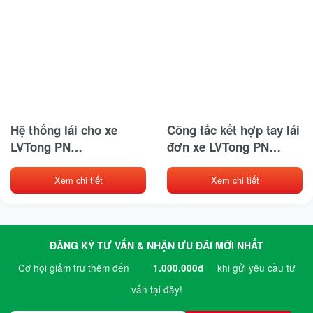
Hệ thống lái cho xe
Công tắc kết hợp tay lái
LVTong PN
đơn xe LVTong PN
3.01.004.070007
3.03.011.000025
Xem chi tiết
Xem chi tiết
ĐĂNG KÝ TƯ VẤN & NHẬN ƯU ĐÃI MỚI NHẤT
Cơ hội giảm trừ thêm đến
khi gửi yêu cầu tư
1.000.000đ
vấn tại đây!