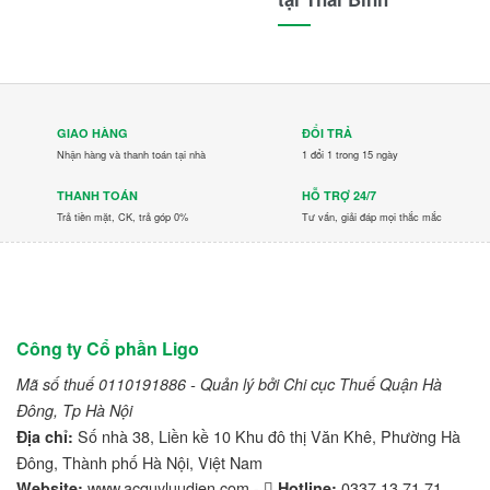
GIAO HÀNG
ĐỔI TRẢ
Nhận hàng và thanh toán tại nhà
1 đổi 1 trong 15 ngày
THANH TOÁN
HỖ TRỢ 24/7
Trả tiền mặt, CK, trả góp 0%
Tư vấn, giải đáp mọi thắc mắc
Công ty Cổ phần Ligo
Mã số thuế 0110191886 - Quản lý bởi Chi cục Thuế Quận Hà
Đông, Tp Hà Nội
Số nhà 38, Liền kề 10 Khu đô thị Văn Khê, Phường Hà
Địa chỉ:
Đông, Thành phố Hà Nội, Việt Nam
www.acquyluudien.com -
0337 13 71 71
Website:
Hotline: