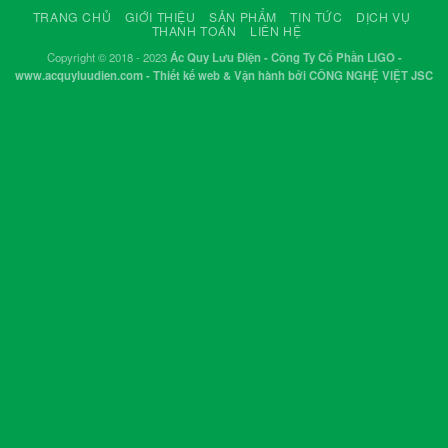
TRANG CHỦ
GIỚI THIỆU
SẢN PHẨM
TIN TỨC
DỊCH VỤ
THANH TOÁN
LIÊN HỆ
Copyright © 2018 - 2023
Ác Quy Lưu Điện - Công Ty Cổ Phần LIGO -
www.acquyluudien.com - Thiết kế web & Vận hành bởi CÔNG NGHỆ VIỆT JSC