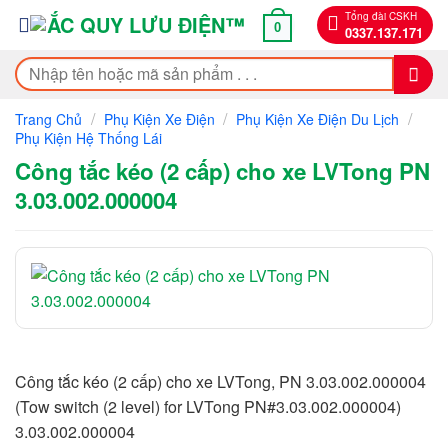
Bỏ
Tổng đài CSKH
0
0337.137.171
qua
nội
Tìm
dung
kiếm:
/
/
/
Trang Chủ
Phụ Kiện Xe Điện
Phụ Kiện Xe Điện Du Lịch
Phụ Kiện Hệ Thống Lái
Công tắc kéo (2 cấp) cho xe LVTong PN
3.03.002.000004
Công tắc kéo (2 cấp) cho xe LVTong, PN 3.03.002.000004
(Tow switch (2 level) for LVTong PN#3.03.002.000004)
3.03.002.000004