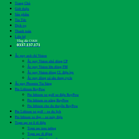
Trang Chủ
Giới thiệu
Sản phẩm
Tin Tức
Dịch vụ
Thanh toán
Liên hệ
Tổng đài CSKH
0337.137.171
Ắc quy axít chì Vision
Ắc quy Vision nhỏ dòng CP
Ắc quy Vision lớn dòng FM
Ắc quy Vision dòng CL điện lực
Ắc quy dòng xả sâu deep cycle
Ắc quy Phoenix Tia Sáng
Pin Lithium RoyPow
Pin lithium xe golf xe điện RoyPow
Pin lithium xe nâng RoyPow
Pin lithium cho du thuyền RoyPow
Pin Lithium xe golf – xe du lịch
Pin lithium xe đạp – xe máy điện
Trạm sạc xe ô tô điện
Trạm sạc treo tường
Trạm sạc di động