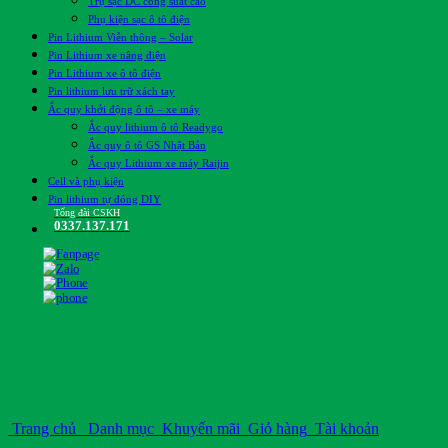
Trụ sạc DC công suất cao
Phụ kiện sạc ô tô điện
Pin Lithium Viễn thông – Solar
Pin Lithium xe nâng điện
Pin Lithium xe ô tô điện
Pin lithium lưu trữ xách tay
Ắc quy khởi động ô tô – xe máy
Ắc quy lithium ô tô Readygo
Ắc quy ô tô GS Nhật Bản
Ắc quy Lithium xe máy Raijin
Cell và phụ kiện
Pin lithium tự đóng DIY
Tổng đài CSKH
0337.137.171
Thông số kỹ thuật Đồng hồ kim báo tốc độ xe
điện Xmen
Trang chủ
Danh mục
Khuyến mãi
Giỏ hàng
Tài khoản