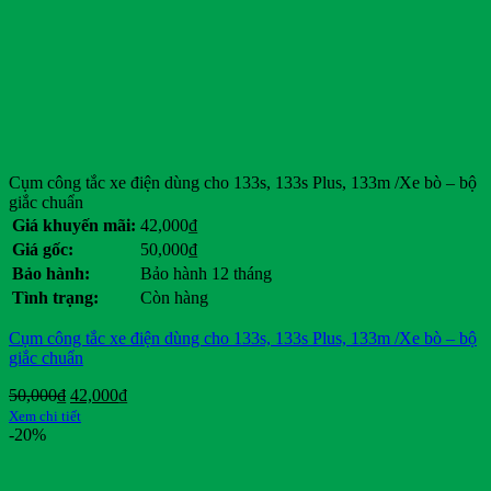
Cụm công tắc xe điện dùng cho 133s, 133s Plus, 133m /Xe bò – bộ
giắc chuẩn
Giá khuyến mãi:
42,000
₫
Giá gốc:
50,000
₫
Bảo hành:
Bảo hành 12 tháng
Tình trạng:
Còn hàng
Cụm công tắc xe điện dùng cho 133s, 133s Plus, 133m /Xe bò – bộ
giắc chuẩn
Giá
Giá
50,000
₫
42,000
₫
gốc
hiện
Xem chi tiết
là:
tại
-20%
50,000₫.
là:
42,000₫.