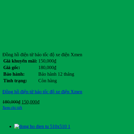
Đồng hồ điện tử báo tốc độ xe điện Xmen
Giá khuyến mãi:
150,000
₫
Giá gốc:
180,000
₫
Bảo hành:
Bảo hành 12 tháng
Tình trạng:
Còn hàng
Đồng hồ điện tử báo tốc độ xe điện Xmen
Giá
Giá
180,000
₫
150,000
₫
gốc
hiện
Xem chi tiết
là:
tại
180,000₫.
là:
150,000₫.