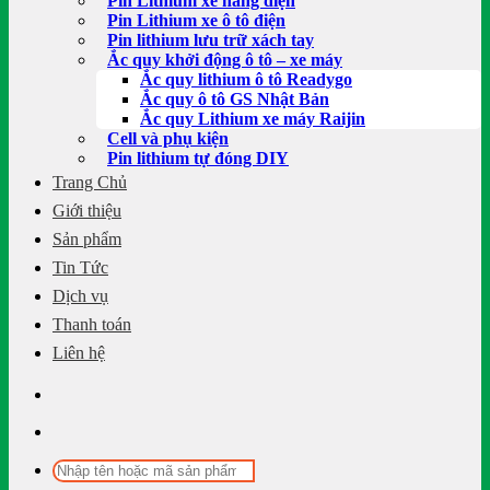
Pin Lithium xe nâng điện
Pin Lithium xe ô tô điện
Pin lithium lưu trữ xách tay
Ắc quy khởi động ô tô – xe máy
Ắc quy lithium ô tô Readygo
Ắc quy ô tô GS Nhật Bản
Ắc quy Lithium xe máy Raijin
Cell và phụ kiện
Pin lithium tự đóng DIY
Trang Chủ
Giới thiệu
Sản phẩm
Tin Tức
Dịch vụ
Thanh toán
Liên hệ
Tìm
kiếm: