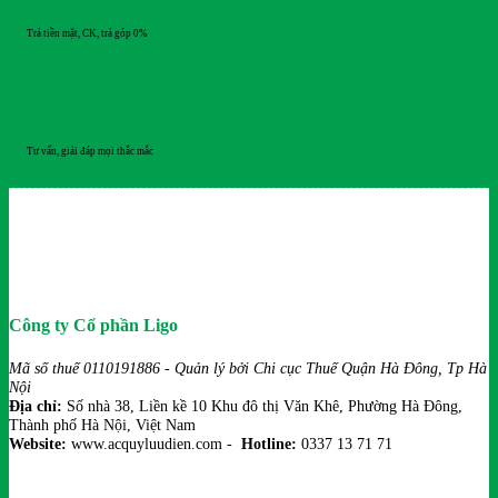
THANH TOÁN
Trả tiền mặt, CK, trả góp 0%
HỖ TRỢ 24/7
Tư vấn, giải đáp mọi thắc mắc
Công ty Cổ phần Ligo
Mã số thuế 0110191886 - Quản lý bởi Chi cục Thuế Quận Hà Đông, Tp Hà
Nội
Địa chỉ:
Số nhà 38, Liền kề 10 Khu đô thị Văn Khê, Phường Hà Đông,
Thành phố Hà Nội, Việt Nam
Website:
www.acquyluudien.com -
Hotline:
0337 13 71 71