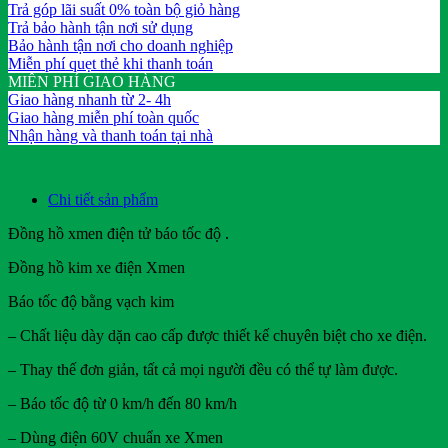
Trả góp lãi suất 0% toàn bộ giỏ hàng
Trả bảo hành tận nơi sử dụng
Bảo hành tận nơi cho doanh nghiệp
Miễn phí quẹt thẻ khi thanh toán
MIỄN PHÍ GIAO HÀNG
Giao hàng nhanh từ 2- 4h
Giao hàng miễn phí toàn quốc
Nhận hàng và thanh toán tại nhà
Chi tiết sản phẩm
Đồng hồ xmen điện tử báo tốc độ .
Đồng hồ kim xe điện Xmen
Báo tốc độ bằng vạch kim
– Chất liệu dày dặn cao cấp được thiết kế chuyên biệt cho xe điện.
– Thay thế đơn giản, tất cả mọi người đều có thể tự làm được.
– Báo tốc độ từ 0 km/h đến 80 km/h
– Dùng điện 60V chuẩn xe Xmen