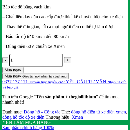
180,000₫.
là:
Báo tốc độ bằng vạch kim
150,000₫.
– Chất liệu dày dặn cao cấp được thiết kế chuyên biệt cho xe điện.
– Thay thế đơn giản, tất cả mọi người đều có thể tự làm được.
– Báo tốc độ từ 0 km/h đến 80 km/h
– Dùng điện 60V chuẩn xe Xmen
Đồng
hồ
kim
Mua ngay
báo
Mua ngay
tốc
Giao tận nơi, nhận tại cửa hàng
0337.137.171
YÊU CẦU TƯ VẤN
độ
Tư vấn trực tuyến 24/7
Nhận tư vấn
xe
và báo giá
điện
Tìm trên Google “
Tên sản phẩm
+
thegioilithium
” để tìm mua
Xmen
nhanh nhất!
số
lượng
Danh mục:
Đồng hồ - Công tắc
Thẻ:
đồng hồ điện tử xe điện xmen
,
đồng hồ tốc độ xe điện
Thương hiệu:
Xmen
YÊN TÂM MUA HÀNG
Sản phẩm chính hãng 100%