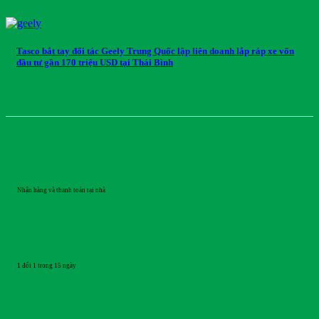
Tasco bắt tay đối tác Geely Trung Quốc lập liên doanh lắp ráp xe vốn
đầu tư gần 170 triệu USD tại Thái Bình
GIAO HÀNG
Nhận hàng và thanh toán tại nhà
ĐỔI TRẢ
1 đổi 1 trong 15 ngày