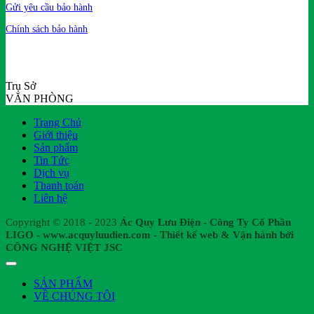
Gửi yêu cầu bảo hành
Chính sách bảo hành
Trụ Sở
VĂN PHÒNG
Trang Chủ
Giới thiệu
Sản phẩm
Tin Tức
Dịch vụ
Thanh toán
Liên hệ
Copyright © 2018 - 2023
Ác Quy Lưu Điện - Công Ty Cổ Phần
LIGO - www.acquyluudien.com - Thiết kế web & Vận hành bởi
CÔNG NGHỆ VIỆT JSC
SẢN PHẨM
VỀ CHÚNG TÔI