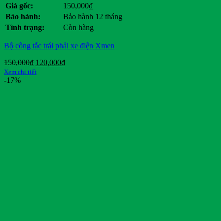
Giá gốc:
150,000
₫
Bảo hành:
Bảo hành 12 tháng
Tình trạng:
Còn hàng
Bộ công tắc trái phải xe điện Xmen
Giá
Giá
150,000
₫
120,000
₫
gốc
hiện
Xem chi tiết
là:
tại
-17%
150,000₫.
là:
120,000₫.