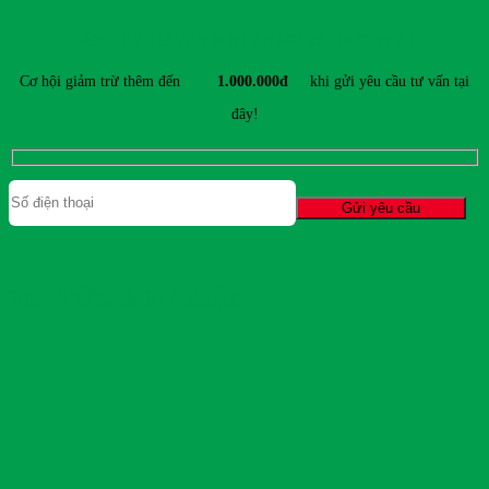
ĐĂNG KÝ TƯ VẤN & NHẬN ƯU ĐÃI MỚI NHẤT
Cơ hội giảm trừ thêm đến
1.000.000đ
khi gửi yêu cầu tư vấn tại
đây!
TIN TỨC & SỰ KIỆN