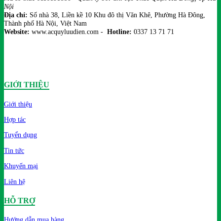
Nội
Địa chỉ:
Số nhà 38, Liền kề 10 Khu đô thị Văn Khê, Phường Hà Đông,
Thành phố Hà Nội, Việt Nam
Website:
www.acquyluudien.com -
Hotline:
0337 13 71 71
GIỚI THIỆU
Giới thiệu
Hợp tác
Tuyển dụng
Tin tức
Khuyến mại
Liên hệ
HỖ TRỢ
Hướng dẫn mua hàng