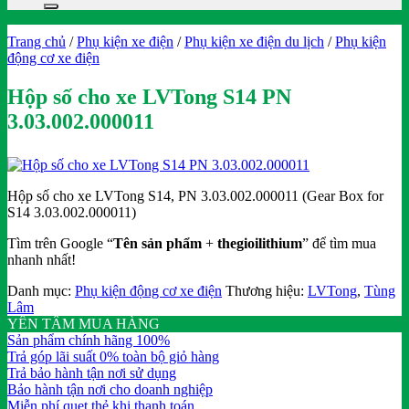
Trang chủ
/
Phụ kiện xe điện
/
Phụ kiện xe điện du lịch
/
Phụ kiện
động cơ xe điện
Hộp số cho xe LVTong S14 PN
3.03.002.000011
Hộp số cho xe LVTong S14, PN 3.03.002.000011 (Gear Box for
S14 3.03.002.000011)
Tìm trên Google “
Tên sản phẩm
+
thegioilithium
” để tìm mua
nhanh nhất!
Danh mục:
Phụ kiện động cơ xe điện
Thương hiệu:
LVTong
,
Tùng
Lâm
YÊN TÂM MUA HÀNG
Sản phẩm chính hãng 100%
Trả góp lãi suất 0% toàn bộ giỏ hàng
Trả bảo hành tận nơi sử dụng
Bảo hành tận nơi cho doanh nghiệp
Miễn phí quẹt thẻ khi thanh toán