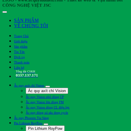
CÔNG NGHỆ VIỆT JSC
SẢN PHẨM
VỀ CHÚNG TÔI
Trang Chủ
Giới thiệu
Sản phẩm
Tin Tức
Dịch vụ
Thanh toán
Liên hệ
Tổng đài CSKH
0337.137.171
Ắc quy axít chì Vision
Ắc quy axít chì Vision
Ắc quy Vision nhỏ dòng CP
Ắc quy Vision lớn dòng FM
Ắc quy Vision dòng CL điện lực
Ắc quy dòng xả sâu deep cycle
Ắc quy Phoenix Tia Sáng
Pin Lithium RoyPow
Pin Lithium RoyPow