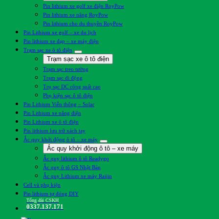
Pin lithium xe golf xe điện RoyPow
Pin lithium xe nâng RoyPow
Pin lithium cho du thuyền RoyPow
Pin Lithium xe golf – xe du lịch
Pin lithium xe đạp – xe máy điện
Trạm sạc xe ô tô điện
Trạm sạc xe ô tô điện
Trạm sạc treo tường
Trạm sạc di động
Trụ sạc DC công suất cao
Phụ kiện sạc ô tô điện
Pin Lithium Viễn thông – Solar
Pin Lithium xe nâng điện
Pin Lithium xe ô tô điện
Pin lithium lưu trữ xách tay
Ắc quy khởi động ô tô – xe máy
Ắc quy khởi động ô tô – xe máy
Ắc quy lithium ô tô Readygo
Ắc quy ô tô GS Nhật Bản
Ắc quy Lithium xe máy Raijin
Cell và phụ kiện
Pin lithium tự đóng DIY
Tổng đài CSKH
0337.137.171