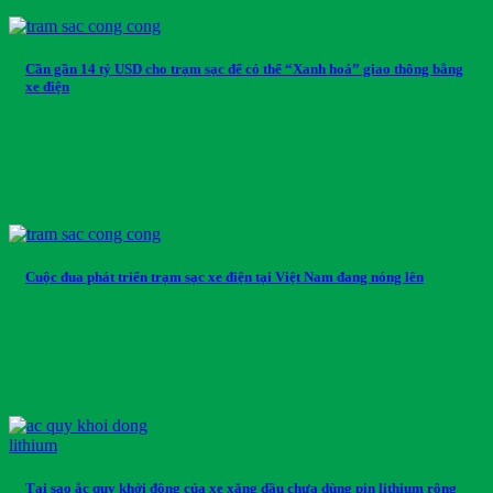
Cần gần 14 tỷ USD cho trạm sạc để có thể “Xanh hoá” giao thông bằng
xe điện
Cuộc đua phát triển trạm sạc xe điện tại Việt Nam đang nóng lên
Tại sao ắc quy khởi động của xe xăng dầu chưa dùng pin lithium rộng