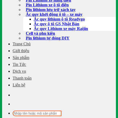
Pin Lithium xe nâng điện
Pin Lithium xe ô tô điện
Pin lithium lưu trữ xách tay
Ắc quy khởi động ô tô – xe máy
Ắc quy lithium ô tô Readygo
Ắc quy ô tô GS Nhật Bản
Ắc quy Lithium xe máy Raijin
Cell và phụ kiện
Pin lithium tự đóng DIY
Trang Chủ
Giới thiệu
Sản phẩm
Tin Tức
Dịch vụ
Thanh toán
Liên hệ
Tìm
kiếm: