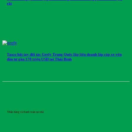
rãi
Tasco bắt tay đối tác Geely Trung Quốc lập liên doanh lắp ráp xe vốn
đầu tư gần 170 triệu USD tại Thái Bình
GIAO HÀNG
Nhận hàng và thanh toán tại nhà