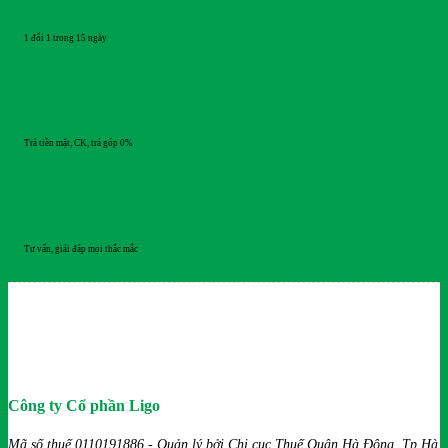
ĐỔI TRẢ
1 đổi 1 trong 15 ngày
THANH TOÁN
Trả tiền mặt, CK, trả góp 0%
HỖ TRỢ 24/7
Tư vấn, giải đáp mọi thắc mắc
Công ty Cổ phần Ligo
Mã số thuế 0110191886 - Quản lý bởi Chi cục Thuế Quận Hà Đông, Tp Hà