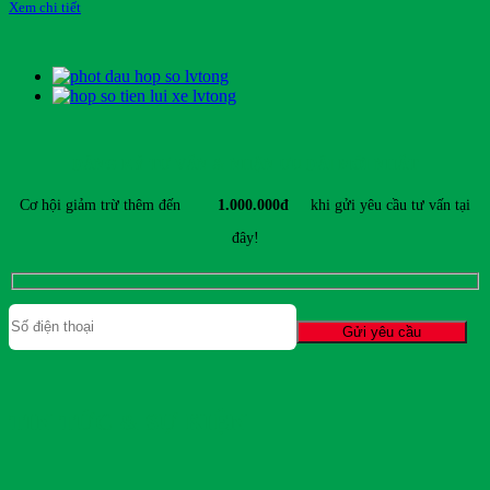
Xem chi tiết
ĐĂNG KÝ TƯ VẤN & NHẬN ƯU ĐÃI MỚI NHẤT
Cơ hội giảm trừ thêm đến
1.000.000đ
khi gửi yêu cầu tư vấn tại
đây!
TIN TỨC & SỰ KIỆN