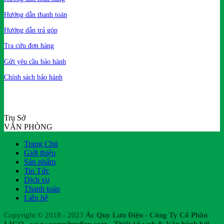
Hướng dẫn thanh toán
Hướng dẫn trả góp
Tra cứu đơn hàng
Gửi yêu cầu bảo hành
Chính sách bảo hành
Trụ Sở
VĂN PHÒNG
Trang Chủ
Giới thiệu
Sản phẩm
Tin Tức
Dịch vụ
Thanh toán
Liên hệ
Copyright © 2018 - 2023
Ác Quy Lưu Điện - Công Ty Cổ Phần
LIGO - www.acquyluudien.com - Thiết kế web & Vận hành bởi