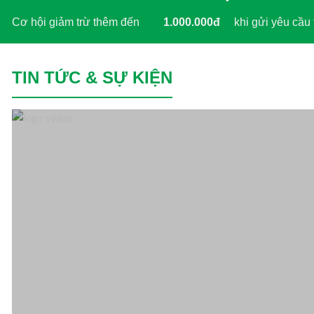
Cơ hội giảm trừ thêm đến
1.000.000đ
khi gửi yêu cầu 
TIN TỨC & SỰ KIỆN