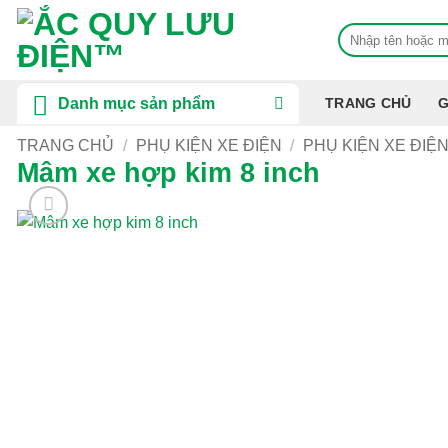
Bỏ
Tìm
qua
kiếm:
nội
dung
Danh mục sản phẩm
TRANG CHỦ
G
TRANG CHỦ
/
PHỤ KIỆN XE ĐIỆN
/
PHỤ KIỆN XE ĐIỆN
Mâm xe hợp kim 8 inch