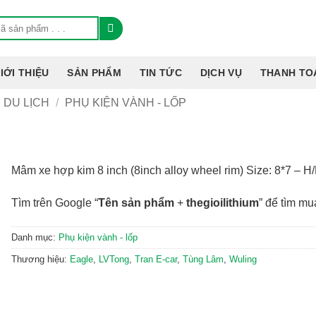
IỚI THIỆU
SẢN PHẨM
TIN TỨC
DỊCH VỤ
THANH TO
 DU LỊCH
/
PHỤ KIỆN VÀNH - LỐP
Mâm xe hợp kim 8 inch (8inch alloy wheel rim) Size: 8*7 – 
Tìm trên Google “
Tên sản phẩm
+
thegioilithium
” để tìm mu
Danh mục:
Phụ kiện vành - lốp
Thương hiệu:
Eagle
,
LVTong
,
Tran E-car
,
Tùng Lâm
,
Wuling