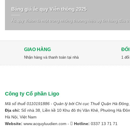
Bảng giá ắc quy Viễn thông 2025
Ắc quy Vision là một trong những thương hiệu uy tín hàng đầu tro
GIAO HÀNG
ĐỔI
Nhận hàng và thanh toán tại nhà
1 đổi
Công ty Cổ phần Ligo
Mã số thuế 0110191886 - Quản lý bởi Chi cục Thuế Quận Hà Đông,
Địa chỉ:
Số nhà 38, Liền kề 10 Khu đô thị Văn Khê, Phường Hà Đô
Hà Nội, Việt Nam
Website:
www.acquyluudien.com -
Hotline:
0337 13 71 71