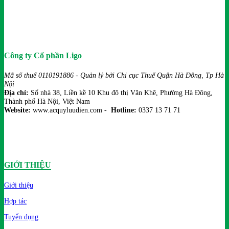
Công ty Cổ phần Ligo
Mã số thuế 0110191886 - Quản lý bởi Chi cục Thuế Quận Hà Đông, Tp Hà
Nội
Địa chỉ:
Số nhà 38, Liền kề 10 Khu đô thị Văn Khê, Phường Hà Đông,
Thành phố Hà Nội, Việt Nam
Website:
www.acquyluudien.com -
Hotline:
0337 13 71 71
GIỚI THIỆU
Giới thiệu
Hợp tác
Tuyển dụng