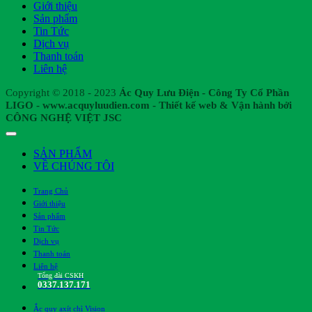
Giới thiệu
Sản phẩm
Tin Tức
Dịch vụ
Thanh toán
Liên hệ
Copyright © 2018 - 2023
Ác Quy Lưu Điện - Công Ty Cổ Phần
LIGO - www.acquyluudien.com - Thiết kế web & Vận hành bởi
CÔNG NGHỆ VIỆT JSC
SẢN PHẨM
VỀ CHÚNG TÔI
Trang Chủ
Giới thiệu
Sản phẩm
Tin Tức
Dịch vụ
Thanh toán
Liên hệ
Tổng đài CSKH
0337.137.171
Ắc quy axít chì Vision