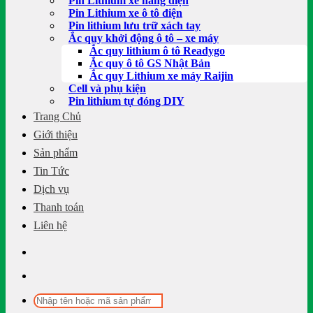
Pin Lithium xe nâng điện
Pin Lithium xe ô tô điện
Pin lithium lưu trữ xách tay
Ắc quy khởi động ô tô – xe máy
Ắc quy lithium ô tô Readygo
Ắc quy ô tô GS Nhật Bản
Ắc quy Lithium xe máy Raijin
Cell và phụ kiện
Pin lithium tự đóng DIY
Trang Chủ
Giới thiệu
Sản phẩm
Tin Tức
Dịch vụ
Thanh toán
Liên hệ
Tìm
kiếm: