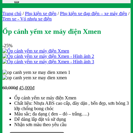
Trang chủ
/
Phụ kiện xe điện
/
Phụ kiện xe đạp điện – xe máy điện
/
Tem xe - Vỏ nhựa xe điện
Ốp cánh yếm xe máy điện Xmen
-25%
Giá
Giá
60,000
₫
45,000
₫
gốc
hiện
Ốp cánh yếm xe máy điện Xmen
là:
tại
Chất liệu: Nhựa ABS cao cấp, đày dặn , bến đẹp, sơn bóng 3
60,000₫.
là:
lớp chống bong chóc
45,000₫.
Màu sắc; đa dạng ( đen – đỏ – trắng….)
Dễ dàng lắp đặt và sử dụng
Nhận sơn màu theo yêu cầu