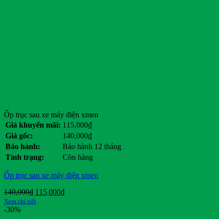
Ốp trục sau xe máy điện xmen
Giá khuyến mãi:
115,000
₫
Giá gốc:
140,000
₫
Bảo hành:
Bảo hành 12 tháng
Tình trạng:
Còn hàng
Ốp trục sau xe máy điện xmen
Giá
Giá
140,000
₫
115,000
₫
gốc
hiện
Xem chi tiết
là:
tại
-30%
140,000₫.
là: