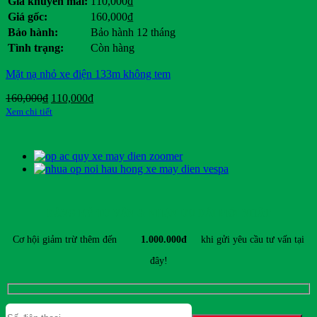
Giá khuyến mãi:
110,000
₫
Giá gốc:
160,000
₫
Bảo hành:
Bảo hành 12 tháng
Tình trạng:
Còn hàng
Mặt nạ nhỏ xe điện 133m không tem
Giá
Giá
160,000
₫
110,000
₫
gốc
hiện
Xem chi tiết
là:
tại
160,000₫.
là:
110,000₫.
ĐĂNG KÝ TƯ VẤN & NHẬN ƯU ĐÃI MỚI NHẤT
Cơ hội giảm trừ thêm đến
1.000.000đ
khi gửi yêu cầu tư vấn tại
đây!