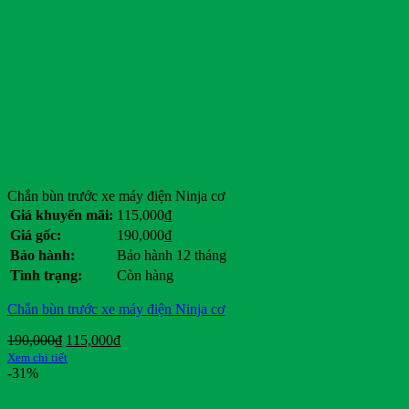
Chắn bùn trước xe máy điện Ninja cơ
Giá khuyến mãi:
115,000
₫
Giá gốc:
190,000
₫
Bảo hành:
Bảo hành 12 tháng
Tình trạng:
Còn hàng
Chắn bùn trước xe máy điện Ninja cơ
Giá
Giá
190,000
₫
115,000
₫
gốc
hiện
Xem chi tiết
là:
tại
-31%
190,000₫.
là:
115,000₫.