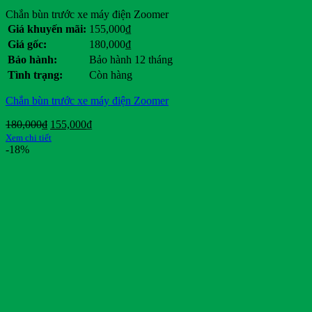
Chắn bùn trước xe máy điện Zoomer
Giá khuyến mãi:
155,000
₫
Giá gốc:
180,000
₫
Bảo hành:
Bảo hành 12 tháng
Tình trạng:
Còn hàng
Chắn bùn trước xe máy điện Zoomer
Giá
Giá
180,000
₫
155,000
₫
gốc
hiện
Xem chi tiết
là:
tại
-18%
180,000₫.
là:
155,000₫.