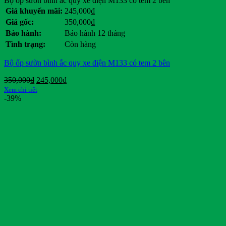
Bộ ốp sườn bình ắc quy xe điện M133 có tem 2 bên
Giá khuyến mãi:
245,000
₫
Giá gốc:
350,000
₫
Bảo hành:
Bảo hành 12 tháng
Tình trạng:
Còn hàng
Bộ ốp sườn bình ắc quy xe điện M133 có tem 2 bên
Giá
Giá
350,000
₫
245,000
₫
gốc
hiện
Xem chi tiết
là:
tại
-39%
350,000₫.
là:
245,000₫.