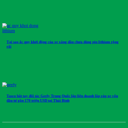
Tại sao ắc quy khởi động của xe xăng dầu chưa dùng pin lithium rộng
rãi
Tasco bắt tay đối tác Geely Trung Quốc lập liên doanh lắp ráp xe vốn
đầu tư gần 170 triệu USD tại Thái Bình