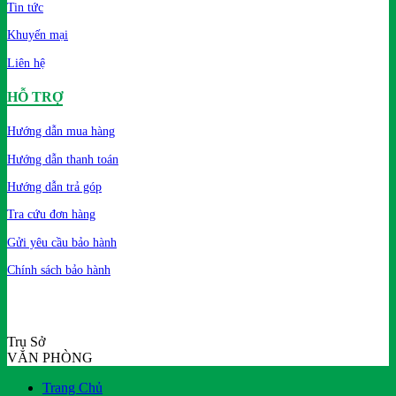
Tin tức
Khuyến mại
Liên hệ
HỖ TRỢ
Hướng dẫn mua hàng
Hướng dẫn thanh toán
Hướng dẫn trả góp
Tra cứu đơn hàng
Gửi yêu cầu bảo hành
Chính sách bảo hành
Trụ Sở
VĂN PHÒNG
Trang Chủ