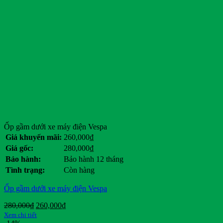
Ốp gầm dưới xe máy điện Vespa
Giá khuyến mãi:
260,000
₫
Giá gốc:
280,000
₫
Bảo hành:
Bảo hành 12 tháng
Tình trạng:
Còn hàng
Ốp gầm dưới xe máy điện Vespa
Giá
Giá
280,000
₫
260,000
₫
gốc
hiện
Xem chi tiết
là:
tại