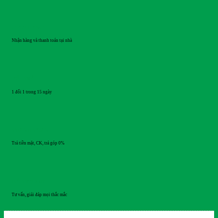
GIAO HÀNG
Nhận hàng và thanh toán tại nhà
ĐỔI TRẢ
1 đổi 1 trong 15 ngày
THANH TOÁN
Trả tiền mặt, CK, trả góp 0%
HỖ TRỢ 24/7
Tư vấn, giải đáp mọi thắc mắc