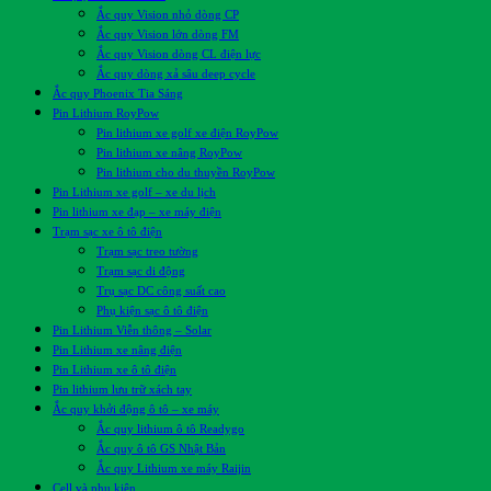
Ắc quy Vision nhỏ dòng CP
Ắc quy Vision lớn dòng FM
Ắc quy Vision dòng CL điện lực
Ắc quy dòng xả sâu deep cycle
Ắc quy Phoenix Tia Sáng
Pin Lithium RoyPow
Pin lithium xe golf xe điện RoyPow
Pin lithium xe nâng RoyPow
Pin lithium cho du thuyền RoyPow
Pin Lithium xe golf – xe du lịch
Pin lithium xe đạp – xe máy điện
Trạm sạc xe ô tô điện
Trạm sạc treo tường
Trạm sạc di động
Trụ sạc DC công suất cao
Phụ kiện sạc ô tô điện
Pin Lithium Viễn thông – Solar
Pin Lithium xe nâng điện
Pin Lithium xe ô tô điện
Pin lithium lưu trữ xách tay
Ắc quy khởi động ô tô – xe máy
Ắc quy lithium ô tô Readygo
Ắc quy ô tô GS Nhật Bản
Ắc quy Lithium xe máy Raijin
Cell và phụ kiện