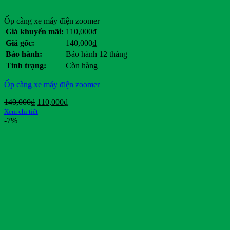
Ốp càng xe máy điện zoomer
Giá khuyến mãi:
110,000
₫
Giá gốc:
140,000
₫
Bảo hành:
Bảo hành 12 tháng
Tình trạng:
Còn hàng
Ốp càng xe máy điện zoomer
Giá
Giá
140,000
₫
110,000
₫
gốc
hiện
Xem chi tiết
là:
tại
-7%
140,000₫.
là:
110,000₫.