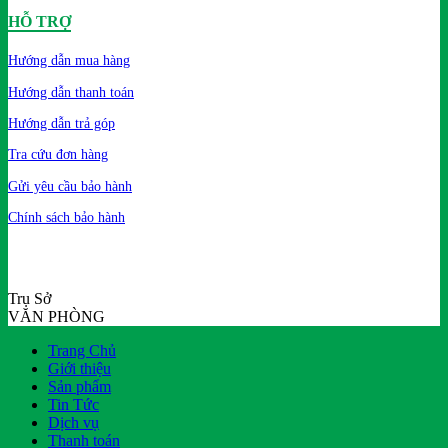
HỖ TRỢ
Hướng dẫn mua hàng
Hướng dẫn thanh toán
Hướng dẫn trả góp
Tra cứu đơn hàng
Gửi yêu cầu bảo hành
Chính sách bảo hành
Trụ Sở
VĂN PHÒNG
Trang Chủ
Giới thiệu
Sản phẩm
Tin Tức
Dịch vụ
Thanh toán