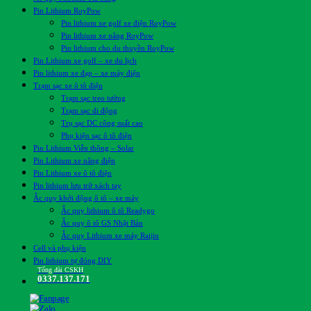
Pin Lithium RoyPow
Pin lithium xe golf xe điện RoyPow
Pin lithium xe nâng RoyPow
Pin lithium cho du thuyền RoyPow
Pin Lithium xe golf – xe du lịch
Pin lithium xe đạp – xe máy điện
Trạm sạc xe ô tô điện
Trạm sạc treo tường
Trạm sạc di động
Trụ sạc DC công suất cao
Phụ kiện sạc ô tô điện
Pin Lithium Viễn thông – Solar
Pin Lithium xe nâng điện
Pin Lithium xe ô tô điện
Pin lithium lưu trữ xách tay
Ắc quy khởi động ô tô – xe máy
Ắc quy lithium ô tô Readygo
Ắc quy ô tô GS Nhật Bản
Ắc quy Lithium xe máy Raijin
Cell và phụ kiện
Pin lithium tự đóng DIY
Tổng đài CSKH
0337.137.171