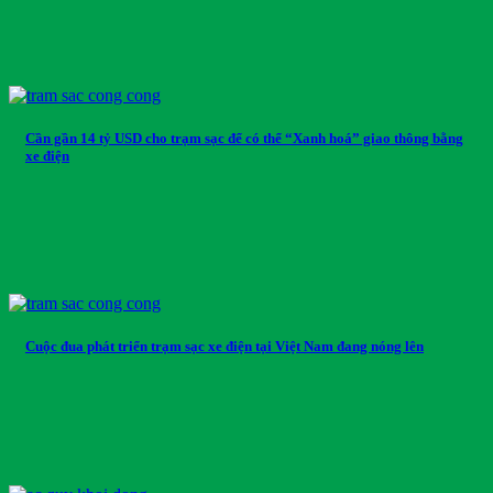
Cần gần 14 tỷ USD cho trạm sạc để có thể “Xanh hoá” giao thông bằng
xe điện
Cuộc đua phát triển trạm sạc xe điện tại Việt Nam đang nóng lên