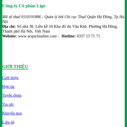
Công ty Cổ phần Ligo
Mã số thuế 0110191886 - Quản lý bởi Chi cục Thuế Quận Hà Đông, Tp Hà
Nội
Địa chỉ:
Số nhà 38, Liền kề 10 Khu đô thị Văn Khê, Phường Hà Đông,
Thành phố Hà Nội, Việt Nam
Website:
www.acquyluudien.com -
Hotline:
0337 13 71 71
GIỚI THIỆU
Giới thiệu
Hợp tác
Tuyển dụng
Tin tức
Khuyến mại
Liên hệ