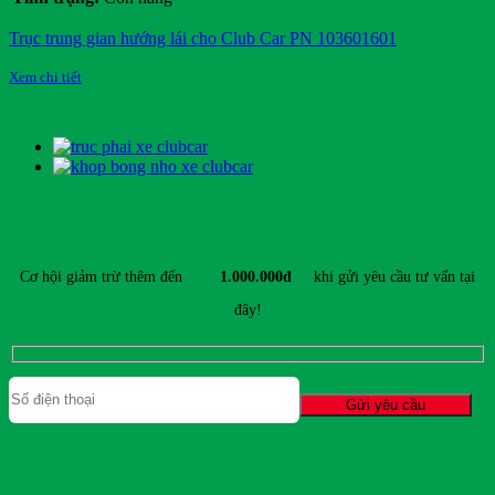
Trục trung gian hướng lái cho Club Car PN 103601601
Xem chi tiết
ĐĂNG KÝ TƯ VẤN & NHẬN ƯU ĐÃI MỚI NHẤT
Cơ hội giảm trừ thêm đến
1.000.000đ
khi gửi yêu cầu tư vấn tại
đây!