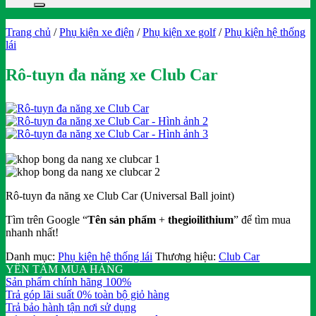
Trang chủ
/
Phụ kiện xe điện
/
Phụ kiện xe golf
/
Phụ kiện hệ thống
lái
Rô-tuyn đa năng xe Club Car
Rô-tuyn đa năng xe Club Car (Universal Ball joint)
Tìm trên Google “
Tên sản phẩm
+
thegioilithium
” để tìm mua
nhanh nhất!
Danh mục:
Phụ kiện hệ thống lái
Thương hiệu:
Club Car
YÊN TÂM MUA HÀNG
Sản phẩm chính hãng 100%
Trả góp lãi suất 0% toàn bộ giỏ hàng
Trả bảo hành tận nơi sử dụng