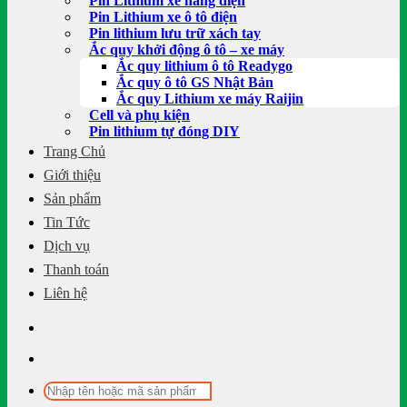
Pin Lithium xe nâng điện
Pin Lithium xe ô tô điện
Pin lithium lưu trữ xách tay
Ắc quy khởi động ô tô – xe máy
Ắc quy lithium ô tô Readygo
Ắc quy ô tô GS Nhật Bản
Ắc quy Lithium xe máy Raijin
Cell và phụ kiện
Pin lithium tự đóng DIY
Trang Chủ
Giới thiệu
Sản phẩm
Tin Tức
Dịch vụ
Thanh toán
Liên hệ
Tìm
kiếm: