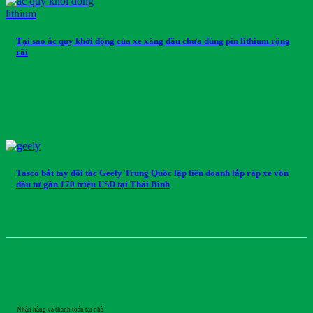
Tại sao ắc quy khởi động của xe xăng dầu chưa dùng pin lithium rộng
rãi
Tasco bắt tay đối tác Geely Trung Quốc lập liên doanh lắp ráp xe vốn
đầu tư gần 170 triệu USD tại Thái Bình
GIAO HÀNG
Nhận hàng và thanh toán tại nhà