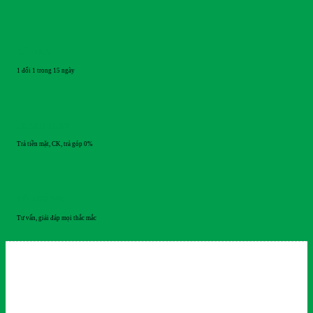
ĐỔI TRẢ
1 đổi 1 trong 15 ngày
THANH TOÁN
Trả tiền mặt, CK, trả góp 0%
HỖ TRỢ 24/7
Tư vấn, giải đáp mọi thắc mắc