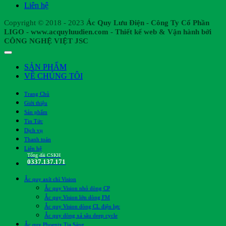
Liên hệ
Copyright © 2018 - 2023
Ác Quy Lưu Điện - Công Ty Cổ Phần
LIGO - www.acquyluudien.com - Thiết kế web & Vận hành bởi
CÔNG NGHỆ VIỆT JSC
SẢN PHẨM
VỀ CHÚNG TÔI
Trang Chủ
Giới thiệu
Sản phẩm
Tin Tức
Dịch vụ
Thanh toán
Liên hệ
Tổng đài CSKH
0337.137.171
Ắc quy axít chì Vision
Ắc quy Vision nhỏ dòng CP
Ắc quy Vision lớn dòng FM
Ắc quy Vision dòng CL điện lực
Ắc quy dòng xả sâu deep cycle
Ắc quy Phoenix Tia Sáng