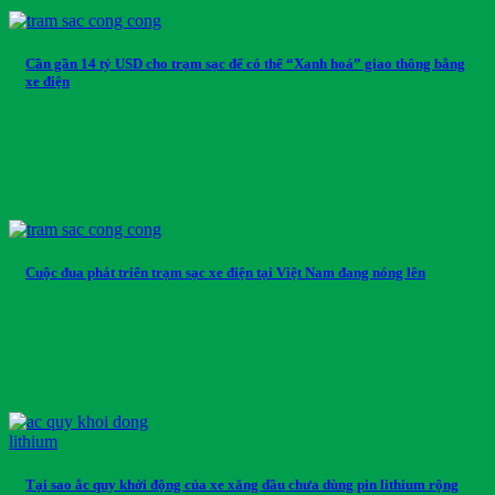
Cần gần 14 tỷ USD cho trạm sạc để có thể “Xanh hoá” giao thông bằng
xe điện
Cuộc đua phát triển trạm sạc xe điện tại Việt Nam đang nóng lên
Tại sao ắc quy khởi động của xe xăng dầu chưa dùng pin lithium rộng