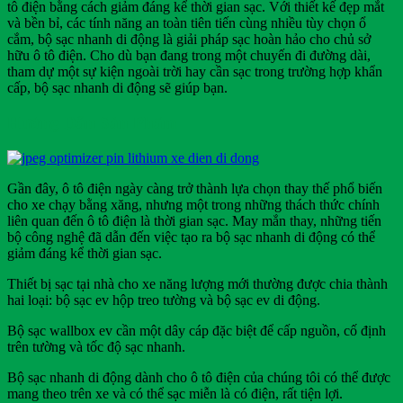
tô điện bằng cách giảm đáng kể thời gian sạc. Với thiết kế đẹp mắt
và bền bỉ, các tính năng an toàn tiên tiến cùng nhiều tùy chọn ổ
cắm, bộ sạc nhanh di động là giải pháp sạc hoàn hảo cho chủ sở
hữu ô tô điện. Cho dù bạn đang trong một chuyến đi đường dài,
tham dự một sự kiện ngoài trời hay cần sạc trong trường hợp khẩn
cấp, bộ sạc nhanh di động sẽ giúp bạn.
Hướng Dẫn Sản Phẩm
Gần đây, ô tô điện ngày càng trở thành lựa chọn thay thế phổ biến
cho xe chạy bằng xăng, nhưng một trong những thách thức chính
liên quan đến ô tô điện là thời gian sạc. May mắn thay, những tiến
bộ công nghệ đã dẫn đến việc tạo ra bộ sạc nhanh di động có thể
giảm đáng kể thời gian sạc.
Thiết bị sạc tại nhà cho xe năng lượng mới thường được chia thành
hai loại: bộ sạc ev hộp treo tường và bộ sạc ev di động.
Bộ sạc wallbox ev cần một dây cáp đặc biệt để cấp nguồn, cố định
trên tường và tốc độ sạc nhanh.
Bộ sạc nhanh di động dành cho ô tô điện của chúng tôi có thể được
mang theo trên xe và có thể sạc miễn là có điện, rất tiện lợi.