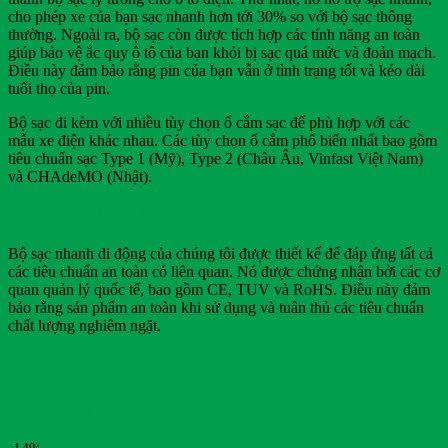
cho phép xe của bạn sạc nhanh hơn tới 30% so với bộ sạc thông
thường. Ngoài ra, bộ sạc còn được tích hợp các tính năng an toàn
giúp bảo vệ ắc quy ô tô của bạn khỏi bị sạc quá mức và đoản mạch.
Điều này đảm bảo rằng pin của bạn vẫn ở tình trạng tốt và kéo dài
tuổi thọ của pin.
Bộ sạc đi kèm với nhiều tùy chọn ổ cắm sạc để phù hợp với các
mẫu xe điện khác nhau. Các tùy chọn ổ cắm phổ biến nhất bao gồm
tiêu chuẩn sạc Type 1 (Mỹ), Type 2 (Châu Âu, Vinfast Việt Nam)
và CHAdeMO (Nhật).
Các Tính Năng An Toàn
Bộ sạc nhanh di động của chúng tôi được thiết kế để đáp ứng tất cả
các tiêu chuẩn an toàn có liên quan. Nó được chứng nhận bởi các cơ
quan quản lý quốc tế, bao gồm CE, TUV và RoHS. Điều này đảm
bảo rằng sản phẩm an toàn khi sử dụng và tuân thủ các tiêu chuẩn
chất lượng nghiêm ngặt.
Sản phẩm tương tự