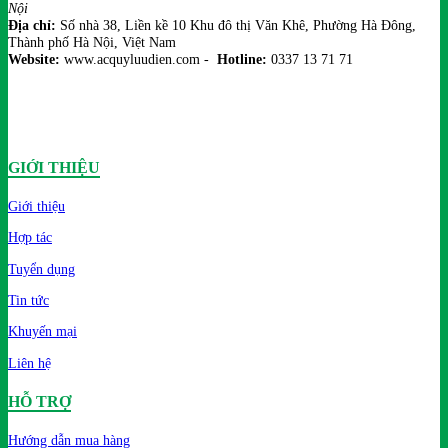
Nội
Địa chỉ:
Số nhà 38, Liền kề 10 Khu đô thị Văn Khê, Phường Hà Đông,
Thành phố Hà Nội, Việt Nam
Website:
www.acquyluudien.com -
Hotline:
0337 13 71 71
GIỚI THIỆU
Giới thiệu
Hợp tác
Tuyển dụng
Tin tức
Khuyến mại
Liên hệ
HỖ TRỢ
Hướng dẫn mua hàng