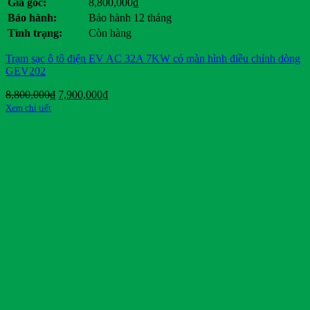
Giá gốc:
8,800,000
₫
Bảo hành:
Bảo hành 12 tháng
Tình trạng:
Còn hàng
Trạm sạc ô tô điện EV AC 32A 7KW có màn hình điều chỉnh dòng
GEV202
Giá
Giá
8,800,000
₫
7,900,000
₫
gốc
hiện
Xem chi tiết
là:
tại
8,800,000₫.
là:
7,900,000₫.