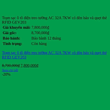
Trạm sạc ô tô điện treo tường AC 32A 7KW có đèn báo và quẹt thẻ
RFID GEV203
Giá khuyến mãi:
7,800,000
₫
Giá gốc:
8,700,000
₫
Bảo hành:
Bảo hành 12 tháng
Tình trạng:
Còn hàng
Trạm sạc ô tô điện treo tường AC 32A 7KW có đèn báo và quẹt thẻ
RFID GEV203
Giá
Giá
8,700,000
₫
7,800,000
₫
gốc
hiện
Xem chi tiết
là:
tại
-20%
8,700,000₫.
là:
7,800,000₫.