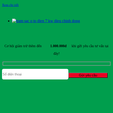
Xem chi tiết
ĐĂNG KÝ TƯ VẤN & NHẬN ƯU ĐÃI MỚI NHẤT
Cơ hội giảm trừ thêm đến
1.000.000đ
khi gửi yêu cầu tư vấn tại
đây!
TIN TỨC & SỰ KIỆN