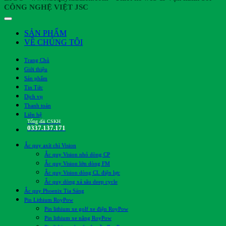
CÔNG NGHỆ VIỆT JSC
SẢN PHẨM
VỀ CHÚNG TÔI
Trang Chủ
Giới thiệu
Sản phẩm
Tin Tức
Dịch vụ
Thanh toán
Liên hệ
Tổng đài CSKH
0337.137.171
Ắc quy axít chì Vision
Ắc quy Vision nhỏ dòng CP
Ắc quy Vision lớn dòng FM
Ắc quy Vision dòng CL điện lực
Ắc quy dòng xả sâu deep cycle
Ắc quy Phoenix Tia Sáng
Pin Lithium RoyPow
Pin lithium xe golf xe điện RoyPow
Pin lithium xe nâng RoyPow