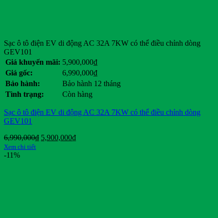
Sạc ô tô điện EV di động AC 32A 7KW có thể điều chỉnh dòng
GEV101
Giá khuyến mãi:
5,900,000
₫
Giá gốc:
6,990,000
₫
Bảo hành:
Bảo hành 12 tháng
Tình trạng:
Còn hàng
Sạc ô tô điện EV di động AC 32A 7KW có thể điều chỉnh dòng
GEV101
Giá
Giá
6,990,000
₫
5,900,000
₫
gốc
hiện
Xem chi tiết
là:
tại
-11%
6,990,000₫.
là:
5,900,000₫.