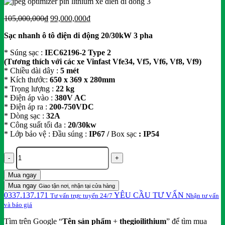
Giá
Giá
105,000,000
₫
99,000,000
₫
gốc
hiện
Sạc nhanh ô tô điện di động 20/30kW 3 pha
là:
tại
105,000,000₫.
là:
* Súng sạc :
IEC62196-2 Type 2
99,000,000₫.
(Tương thích với các xe Vinfast Vfe34, Vf5, Vf6, Vf8, Vf9)
* Chiều dài dây :
5 mét
* Kích thước:
650 x 369 x 280mm
* Trọng lượng :
22 kg
* Điện áp vào :
380V AC
* Điện áp ra :
200-750VDC
* Dòng sạc :
32
A
* Công suất tối đa :
20/30
kw
* Lớp bảo vệ : Đầu súng :
IP67 /
Box sạc
: IP54
Sạc
ô
tô
Mua ngay
điện
Mua ngay
di
Giao tận nơi, nhận tại cửa hàng
0337.137.171
YÊU CẦU TƯ VẤN
động
Tư vấn trực tuyến 24/7
Nhận tư vấn
DC
và báo giá
nhanh
Tìm trên Google “
Tên sản phẩm
+
thegioilithium
” để tìm mua
20/30kw