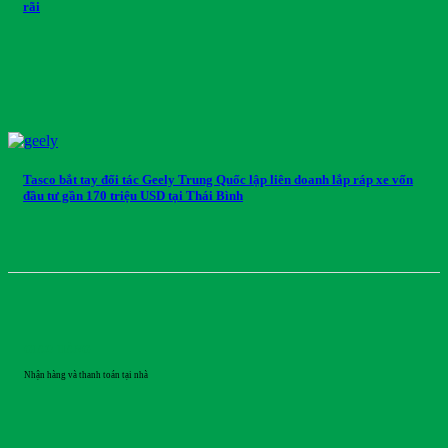
rãi
Tasco bắt tay đối tác Geely Trung Quốc lập liên doanh lắp ráp xe vốn
đầu tư gần 170 triệu USD tại Thái Bình
GIAO HÀNG
Nhận hàng và thanh toán tại nhà