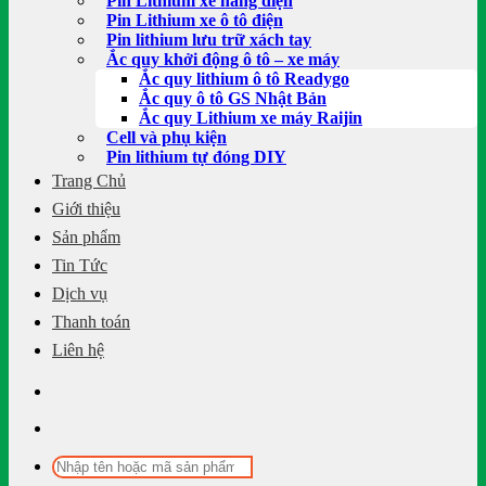
Pin Lithium xe nâng điện
Pin Lithium xe ô tô điện
Pin lithium lưu trữ xách tay
Ắc quy khởi động ô tô – xe máy
Ắc quy lithium ô tô Readygo
Ắc quy ô tô GS Nhật Bản
Ắc quy Lithium xe máy Raijin
Cell và phụ kiện
Pin lithium tự đóng DIY
Trang Chủ
Giới thiệu
Sản phẩm
Tin Tức
Dịch vụ
Thanh toán
Liên hệ
Tìm
kiếm: