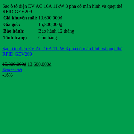
Sạc ô tô điện EV AC 16A 11kW 3 pha có màn hình và quẹt thẻ
RFID GEV209
Giá khuyến mãi:
13,600,000
₫
Giá gốc:
15,800,000
₫
Bảo hành:
Bảo hành 12 tháng
Tình trạng:
Còn hàng
Sạc ô tô điện EV AC 16A 11kW 3 pha có màn hình và quẹt thẻ
RFID GEV209
Giá
Giá
15,800,000
₫
13,600,000
₫
gốc
hiện
Xem chi tiết
là:
tại
-16%
15,800,000₫.
là:
13,600,000₫.