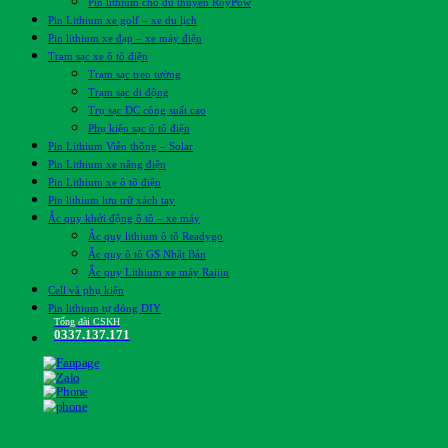
Pin lithium cho du thuyền RoyPow
Pin Lithium xe golf – xe du lịch
Pin lithium xe đạp – xe máy điện
Trạm sạc xe ô tô điện
Trạm sạc treo tường
Trạm sạc di động
Trụ sạc DC công suất cao
Phụ kiện sạc ô tô điện
Pin Lithium Viễn thông – Solar
Pin Lithium xe nâng điện
Pin Lithium xe ô tô điện
Pin lithium lưu trữ xách tay
Ắc quy khởi động ô tô – xe máy
Ắc quy lithium ô tô Readygo
Ắc quy ô tô GS Nhật Bản
Ắc quy Lithium xe máy Raijin
Cell và phụ kiện
Pin lithium tự đóng DIY
Tổng đài CSKH
0337.137.171