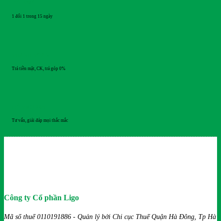
ĐỔI TRẢ
1 đổi 1 trong 15 ngày
THANH TOÁN
Trả tiền mặt, CK, trả góp 0%
HỖ TRỢ 24/7
Tư vấn, giải đáp mọi thắc mắc
Công ty Cổ phần Ligo
Mã số thuế 0110191886 - Quản lý bởi Chi cục Thuế Quận Hà Đông, Tp Hà