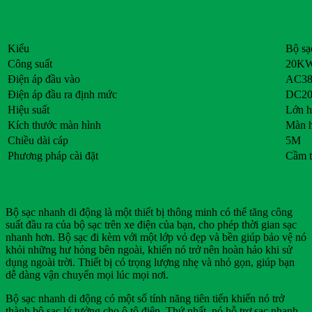
Thông Số Sản Phẩm
Kiểu
Bộ sạ
Công suất
20K
Điện áp đầu vào
AC38
Điện áp đầu ra định mức
DC20
Hiệu suất
Lớn h
Kích thước màn hình
Màn h
Chiều dài cáp
5M
Phương pháp cài đặt
Cầm t
Thông Tin Chi Tiết Sản Phẩm
Bộ sạc nhanh di động là một thiết bị thông minh có thể tăng công
suất đầu ra của bộ sạc trên xe điện của bạn, cho phép thời gian sạc
nhanh hơn. Bộ sạc đi kèm với một lớp vỏ đẹp và bền giúp bảo vệ nó
khỏi những hư hỏng bên ngoài, khiến nó trở nên hoàn hảo khi sử
dụng ngoài trời. Thiết bị có trọng lượng nhẹ và nhỏ gọn, giúp bạn
dễ dàng vận chuyển mọi lúc mọi nơi.
Bộ sạc nhanh di động có một số tính năng tiên tiến khiến nó trở
thành bộ sạc lý tưởng cho ô tô điện. Thứ nhất, nó hỗ trợ sạc nhanh,