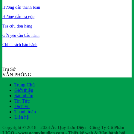
Hướng dẫn thanh toán
Hướng dẫn trả góp
Tra cứu đơn hàng
Gửi yêu cầu bảo hành
Chính sách bảo hành
Trụ Sở
VĂN PHÒNG
Trang Chủ
Giới thiệu
Sản phẩm
Tin Tức
Dịch vụ
Thanh toán
Liên hệ
Copyright © 2018 - 2023
Ác Quy Lưu Điện - Công Ty Cổ Phần
LIGO - www.acquyluudien.com - Thiết kế web & Vận hành bởi