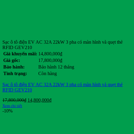
Sạc ô tô điện EV AC 32A 22kW 3 pha có màn hình và quẹt thẻ
RFID GEV210
Giá khuyến mãi:
14,800,000
₫
Giá gốc:
17,800,000
₫
Bảo hành:
Bảo hành 12 tháng
Tình trạng:
Còn hàng
Sạc ô tô điện EV AC 32A 22kW 3 pha có màn hình và quẹt thẻ
RFID GEV210
Giá
Giá
17,800,000
₫
14,800,000
₫
gốc
hiện
Xem chi tiết
là:
tại
-10%
17,800,000₫.
là:
14,800,000₫.