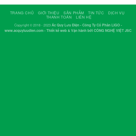
TRANG CHỦ
GIỚI THIỆU
SẢN PHẨM
TIN TỨC
DỊCH VỤ
THANH TOÁN
LIÊN HỆ
Copyright © 2018 - 2023
Ác Quy Lưu Điện - Công Ty Cổ Phần LIGO -
www.acquyluudien.com - Thiết kế web & Vận hành bởi CÔNG NGHỆ VIỆT JSC