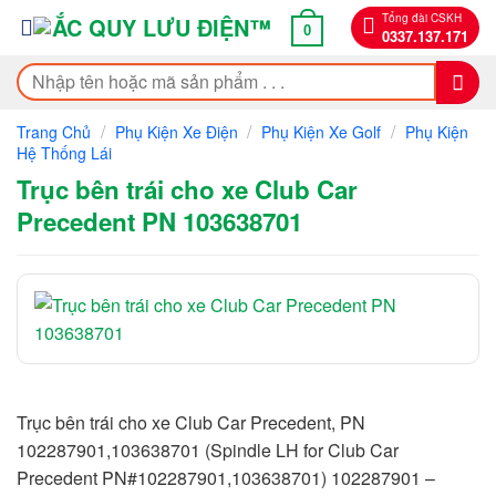
Bỏ
Tổng đài CSKH
0
0337.137.171
qua
nội
Tìm
dung
kiếm:
/
/
/
Trang Chủ
Phụ Kiện Xe Điện
Phụ Kiện Xe Golf
Phụ Kiện
Hệ Thống Lái
Trục bên trái cho xe Club Car
Precedent PN 103638701
Trục bên trái cho xe Club Car Precedent, PN
102287901,103638701 (Spindle LH for Club Car
Precedent PN#102287901,103638701) 102287901 –