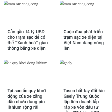
Cần gần 14 tỷ USD
Cuộc đua phát triển
cho trạm sạc để có
trạm sạc xe điện tại
thể “Xanh hoá” giao
Việt Nam đang nóng
thông bằng xe điện
lên
Tại sao ắc quy khởi
Tasco bắt tay đối tác
động của xe xăng
Geely Trung Quốc
dầu chưa dùng pin
lập liên doanh lắp
lithium rộng rãi
ráp xe vốn đầu tư