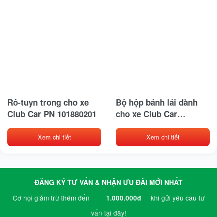
Rô-tuyn trong cho xe
Bộ hộp bánh lái dành
Club Car PN 101880201
cho xe Club Car
Precedent sản xuất từ
2004 thay thế cho mã
Xem chi tiết
Xem chi tiết
phụ tùng gốc (OEM) là
102288601
ĐĂNG KÝ TƯ VẤN & NHẬN ƯU ĐÃI MỚI NHẤT
Cơ hội giảm trừ thêm đến
khi gửi yêu cầu tư
1.000.000đ
vấn tại đây!