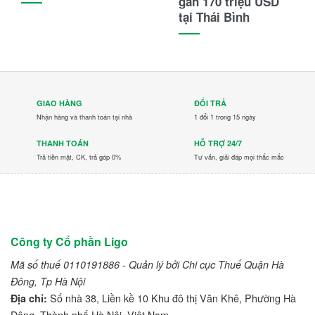
gần 170 triệu USD
tại Thái Bình
GIAO HÀNG
ĐỔI TRẢ
Nhận hàng và thanh toán tại nhà
1 đổi 1 trong 15 ngày
THANH TOÁN
HỖ TRỢ 24/7
Trả tiền mặt, CK, trả góp 0%
Tư vấn, giải đáp mọi thắc mắc
Công ty Cổ phần Ligo
Mã số thuế 0110191886 - Quản lý bởi Chi cục Thuế Quận Hà
Đông, Tp Hà Nội
Số nhà 38, Liền kề 10 Khu đô thị Văn Khê, Phường Hà
Địa chỉ:
Đông, Thành phố Hà Nội, Việt Nam