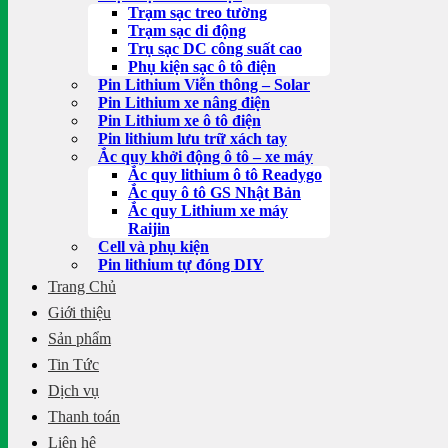
Trạm sạc treo tường
Trạm sạc di động
Trụ sạc DC công suất cao
Phụ kiện sạc ô tô điện
Pin Lithium Viễn thông – Solar
Pin Lithium xe nâng điện
Pin Lithium xe ô tô điện
Pin lithium lưu trữ xách tay
Ắc quy khởi động ô tô – xe máy
Ắc quy lithium ô tô Readygo
Ắc quy ô tô GS Nhật Bản
Ắc quy Lithium xe máy
Raijin
Cell và phụ kiện
Pin lithium tự đóng DIY
Trang Chủ
Giới thiệu
Sản phẩm
Tin Tức
Dịch vụ
Thanh toán
Liên hệ