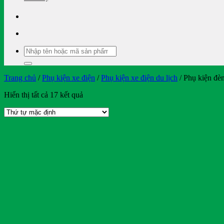
Tìm
kiếm:
Trang chủ
/
Phụ kiện xe điện
/
Phụ kiện xe điện du lịch
/
Phụ kiện đèn
Hiển thị tất cả 17 kết quả
On sale
Text search
Bendi
BMW
Bridgestone
BYD
Casumina
CATL
Club Car
Crown