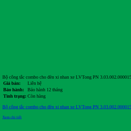
Vision
Volkswagen Group
Wuling
Xmen
Yadea
Yale
Yamaha
Yokohama
Thẻ sản phẩm
Thẻ sản phẩm
Bộ công tắc combo cho đèn xi nhan xe LVTong PN 3.03.002.00001
Giá bán:
Liên hệ
Bảo hành:
Bảo hành 12 tháng
Tình trạng:
Còn hàng
Bộ công tắc combo cho đèn xi nhan xe LVTong PN 3.03.002.00001
Xem chi tiết