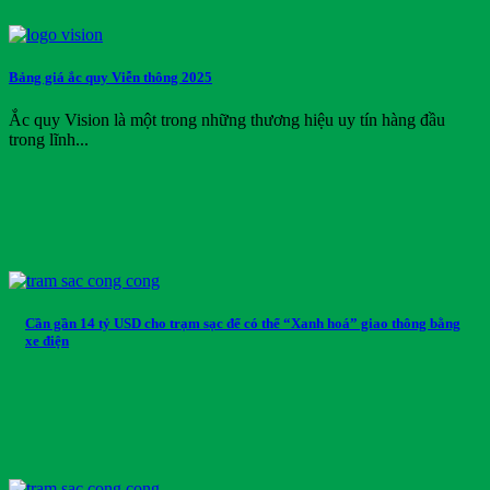
Vision
Volkswagen Group
Wuling
Bảng giá ắc quy Viễn thông 2025
Xmen
Yadea
Ắc quy Vision là một trong những thương hiệu uy tín hàng đầu
Yale
trong lĩnh...
Yamaha
Yokohama
Danh mục sản phẩm
Danh mục sản phẩm
Thẻ sản phẩm
Cần gần 14 tỷ USD cho trạm sạc để có thể “Xanh hoá” giao thông bằng
xe điện
Thẻ sản phẩm