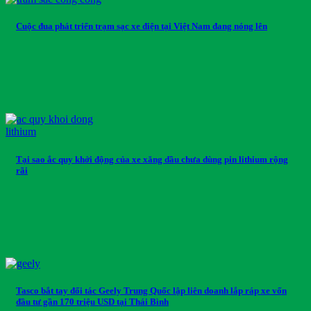
Cuộc đua phát triển trạm sạc xe điện tại Việt Nam đang nóng lên
Tại sao ắc quy khởi động của xe xăng dầu chưa dùng pin lithium rộng
rãi
Tasco bắt tay đối tác Geely Trung Quốc lập liên doanh lắp ráp xe vốn
đầu tư gần 170 triệu USD tại Thái Bình