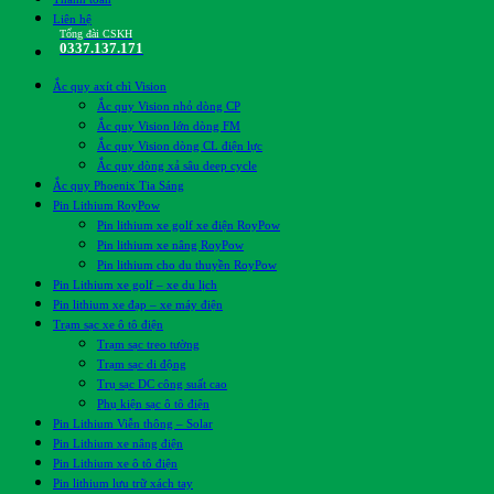
Liên hệ
Tổng đài CSKH
0337.137.171
Ắc quy axít chì Vision
Ắc quy Vision nhỏ dòng CP
Ắc quy Vision lớn dòng FM
Ắc quy Vision dòng CL điện lực
Ắc quy dòng xả sâu deep cycle
Ắc quy Phoenix Tia Sáng
Pin Lithium RoyPow
Pin lithium xe golf xe điện RoyPow
Pin lithium xe nâng RoyPow
Pin lithium cho du thuyền RoyPow
Pin Lithium xe golf – xe du lịch
Pin lithium xe đạp – xe máy điện
Trạm sạc xe ô tô điện
Trạm sạc treo tường
Trạm sạc di động
Trụ sạc DC công suất cao
Phụ kiện sạc ô tô điện
Pin Lithium Viễn thông – Solar
Pin Lithium xe nâng điện
Pin Lithium xe ô tô điện
Pin lithium lưu trữ xách tay