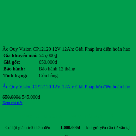
Dunlop
Eagle
Ezgo
Ford
General Motors
Genie
Giant
Hancook
Ắc Quy Vision CP12120 12V 12Ah: Giải Pháp lưu điện hoàn hảo
Hangcha
Giá khuyến mãi:
545,000
₫
Heli
Giá gốc:
650,000
₫
HKBike
Bảo hành:
Bảo hành 12 tháng
Honda
Tình trạng:
Còn hàng
Hyster
Hyundai
Ắc Quy Vision CP12120 12V 12Ah: Giải Pháp lưu điện hoàn hảo
Jili
JLG
Giá
Giá
650,000
₫
545,000
₫
JVCEco
gốc
hiện
Xem chi tiết
Kings Tire
là:
tại
Komatsu
650,000₫.
là:
ĐĂNG KÝ TƯ VẤN & NHẬN ƯU ĐÃI MỚI NHẤT
545,000₫.
Kymco
Linde
Cơ hội giảm trừ thêm đến
1.000.000đ
khi gửi yêu cầu tư vấn tại
Lonking