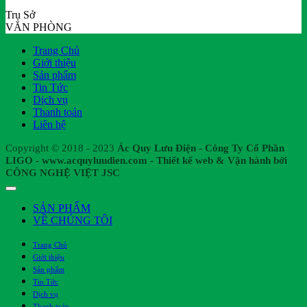
Trụ Sở
VĂN PHÒNG
Trang Chủ
Giới thiệu
Sản phẩm
Tin Tức
Dịch vụ
Thanh toán
Liên hệ
Copyright © 2018 - 2023
Ác Quy Lưu Điện - Công Ty Cổ Phần
LIGO - www.acquyluudien.com - Thiết kế web & Vận hành bởi
CÔNG NGHỆ VIỆT JSC
SẢN PHẨM
VỀ CHÚNG TÔI
Trang Chủ
Giới thiệu
Sản phẩm
Tin Tức
Dịch vụ
Thanh toán