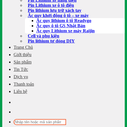
Pin Lithium xe nâng điện
Pin Lithium xe ô tô điện
Pin lithium lưu trữ xách tay
Ắc quy khởi động ô tô – xe máy
Ắc quy lithium ô tô Readygo
Ắc quy ô tô GS Nhật Bản
Ắc quy Lithium xe máy Raijin
Cell và phụ kiện
Pin lithium tự đóng DIY
Trang Chủ
Giới thiệu
Sản phẩm
Tin Tức
Dịch vụ
Thanh toán
Liên hệ
Tìm
kiếm: