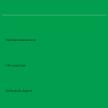
GIAO HÀNG
Nhận hàng và thanh toán tại nhà
ĐỔI TRẢ
1 đổi 1 trong 15 ngày
THANH TOÁN
Trả tiền mặt, CK, trả góp 0%