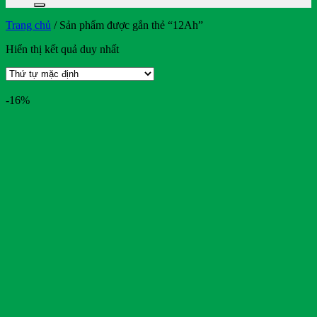
Trang chủ
/
Sản phẩm được gắn thẻ “12Ah”
Hiển thị kết quả duy nhất
-16%
On sale
Text search
Bendi
BMW
Bridgestone
BYD
Casumina
CATL
Club Car
Crown
CTS
Deestone
Detech
Dibao
Doosan