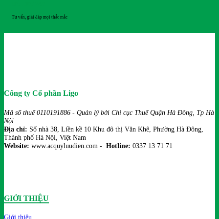
HỖ TRỢ 24/7
Tư vấn, giải đáp mọi thắc mắc
Công ty Cổ phần Ligo
Mã số thuế 0110191886 - Quản lý bởi Chi cục Thuế Quận Hà Đông, Tp Hà
Nội
Địa chỉ:
Số nhà 38, Liền kề 10 Khu đô thị Văn Khê, Phường Hà Đông,
Thành phố Hà Nội, Việt Nam
Website:
www.acquyluudien.com -
Hotline:
0337 13 71 71
GIỚI THIỆU
Giới thiệu