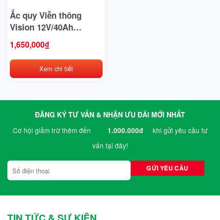
Bridgestone
Ắc quy Viễn thông
Vision 12V/40Ah
BYD
6FM40E-X
1,650,000
₫
Casumina
Xem chi tiết
CATL
Club Car
Crown
ĐĂNG KÝ TƯ VẤN & NHẬN ƯU ĐÃI MỚI NHẤT
Cơ hội giảm trừ thêm đến
khi gửi yêu cầu tư
1.000.000đ
CTS
vấn tại đây!
Deestone
Detech
Dibao
Doosan
TIN TỨC & SỰ KIỆN