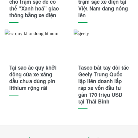
cho trạm sạc để có
trạm sạc xe điện tại
Honda
thể “Xanh hoá” giao
Việt Nam đang nóng
thông bằng xe điện
lên
Hyster
Hyundai
Jili
JLG
Tại sao ắc quy khởi
Tasco bắt tay đối tác
JVCEco
động của xe xăng
Geely Trung Quốc
dầu chưa dùng pin
lập liên doanh lắp
Kings Tire
lithium rộng rãi
ráp xe vốn đầu tư
gần 170 triệu USD
Komatsu
tại Thái Bình
Kymco
Linde
Lonking