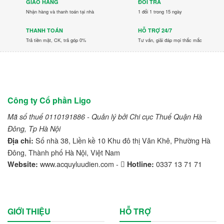
GIAO HÀNG
ĐỔI TRẢ
LVTong
Nhận hàng và thanh toán tại nhà
1 đổi 1 trong 15 ngày
THANH TOÁN
HỖ TRỢ 24/7
Maxxis
Trả tiền mặt, CK, trả góp 0%
Tư vấn, giải đáp mọi thắc mắc
Michelin
Mitsubishi
Nichiyu
Công ty Cổ phần Ligo
Ninja
Mã số thuế 0110191886 - Quản lý bởi Chi cục Thuế Quận Hà
Đông, Tp Hà Nội
Nissan
Số nhà 38, Liền kề 10 Khu đô thị Văn Khê, Phường Hà
Địa chỉ:
Đông, Thành phố Hà Nội, Việt Nam
Noblelift
www.acquyluudien.com -
0337 13 71 71
Website:
Hotline:
PEGA
Pirelli
GIỚI THIỆU
HỖ TRỢ
Readygo