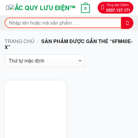
Bỏ
Tổng đài CSKH
0
0337.137.171
qua
nội
Tìm
dung
kiếm:
TRANG CHỦ
/
SẢN PHẨM ĐƯỢC GẮN THẺ “6FM40E-
X”
On sale
Bendi
BMW