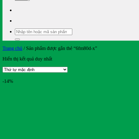
Tìm
kiếm:
Trang chủ
/
Sản phẩm được gắn thẻ “6fm80d-x”
Hiển thị kết quả duy nhất
-14%
On sale
Text search
Bendi
BMW
Bridgestone
BYD
Casumina
CATL
Club Car