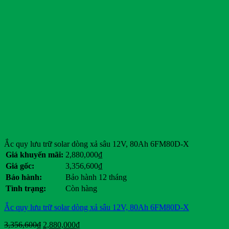
Toyota
Tran E-car
Tùng Lâm
Veloce
Vespa
Vinfast
Vision
Volkswagen Group
Wuling
Xmen
Yadea
Yale
Yamaha
Yokohama
Ắc quy lưu trữ solar dòng xả sâu 12V, 80Ah 6FM80D-X
Giá khuyến mãi:
2,880,000
₫
Danh mục sản phẩm
Giá gốc:
3,356,600
₫
Bảo hành:
Bảo hành 12 tháng
Danh mục sản phẩm
Tình trạng:
Còn hàng
Thẻ sản phẩm
Ắc quy lưu trữ solar dòng xả sâu 12V, 80Ah 6FM80D-X
Thẻ sản phẩm
Giá
Giá
3,356,600
₫
2,880,000
₫