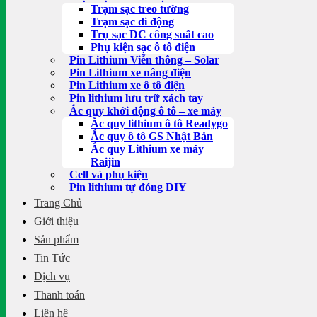
Trạm sạc treo tường
Trạm sạc di động
Trụ sạc DC công suất cao
Phụ kiện sạc ô tô điện
Pin Lithium Viễn thông – Solar
Pin Lithium xe nâng điện
Pin Lithium xe ô tô điện
Pin lithium lưu trữ xách tay
Ắc quy khởi động ô tô – xe máy
Ắc quy lithium ô tô Readygo
Ắc quy ô tô GS Nhật Bản
Ắc quy Lithium xe máy
Raijin
Cell và phụ kiện
Pin lithium tự đóng DIY
Trang Chủ
Giới thiệu
Sản phẩm
Tin Tức
Dịch vụ
Thanh toán
Liên hệ