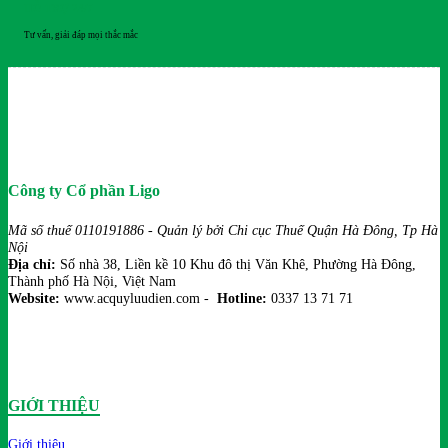
HỖ TRỢ 24/7
Tư vấn, giải đáp mọi thắc mắc
Công ty Cổ phần Ligo
Mã số thuế 0110191886 - Quản lý bởi Chi cục Thuế Quận Hà Đông, Tp Hà
Nội
Địa chỉ:
Số nhà 38, Liền kề 10 Khu đô thị Văn Khê, Phường Hà Đông,
Thành phố Hà Nội, Việt Nam
Website:
www.acquyluudien.com -
Hotline:
0337 13 71 71
GIỚI THIỆU
Giới thiệu