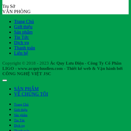
Trụ Sở
VĂN PHÒNG
Trang Chủ
Giới thiệu
Sản phẩm
Tin Tức
Dịch vụ
Thanh toán
Liên hệ
Copyright © 2018 - 2023
Ác Quy Lưu Điện - Công Ty Cổ Phần
LIGO - www.acquyluudien.com - Thiết kế web & Vận hành bởi
CÔNG NGHỆ VIỆT JSC
SẢN PHẨM
VỀ CHÚNG TÔI
Trang Chủ
Giới thiệu
Sản phẩm
Tin Tức
Dịch vụ
Thanh toán