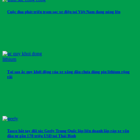
Cuộc đua phát triển trạm sạc xe điện tại Việt Nam đang nóng lên
Tại sao ắc quy khởi động của xe xăng dầu chưa dùng pin lithium rộng
rãi
Tasco bắt tay đối tác Geely Trung Quốc lập liên doanh lắp ráp xe vốn
đầu tư gần 170 triệu USD tại Thái Bình