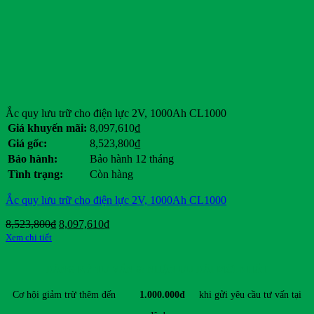
Dunlop
Eagle
Ezgo
Ford
General Motors
Genie
Giant
Hancook
Ắc quy lưu trữ cho điện lực 2V, 1000Ah CL1000
Hangcha
Giá khuyến mãi:
8,097,610
₫
Heli
Giá gốc:
8,523,800
₫
HKBike
Bảo hành:
Bảo hành 12 tháng
Honda
Tình trạng:
Còn hàng
Hyster
Hyundai
Ắc quy lưu trữ cho điện lực 2V, 1000Ah CL1000
Jili
JLG
Giá
Giá
8,523,800
₫
8,097,610
₫
JVCEco
gốc
hiện
Xem chi tiết
Kings Tire
là:
tại
Komatsu
8,523,800₫.
là:
ĐĂNG KÝ TƯ VẤN & NHẬN ƯU ĐÃI MỚI NHẤT
8,097,610₫.
Kymco
Linde
Cơ hội giảm trừ thêm đến
1.000.000đ
khi gửi yêu cầu tư vấn tại
Lonking