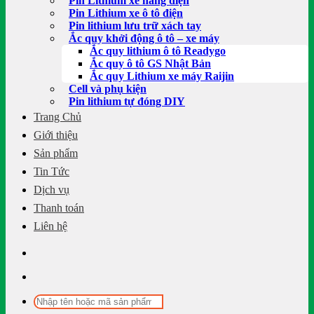
Pin Lithium xe nâng điện
Pin Lithium xe ô tô điện
Pin lithium lưu trữ xách tay
Ắc quy khởi động ô tô – xe máy
Ắc quy lithium ô tô Readygo
Ắc quy ô tô GS Nhật Bản
Ắc quy Lithium xe máy Raijin
Cell và phụ kiện
Pin lithium tự đóng DIY
Trang Chủ
Giới thiệu
Sản phẩm
Tin Tức
Dịch vụ
Thanh toán
Liên hệ
Tìm
kiếm: