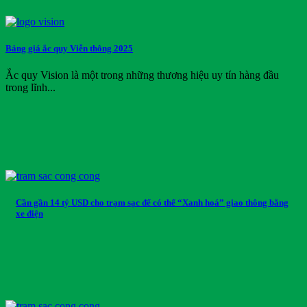
Vision
Volkswagen Group
Wuling
Bảng giá ắc quy Viễn thông 2025
Xmen
Yadea
Ắc quy Vision là một trong những thương hiệu uy tín hàng đầu
Yale
trong lĩnh...
Yamaha
Yokohama
Danh mục sản phẩm
Danh mục sản phẩm
Thẻ sản phẩm
Cần gần 14 tỷ USD cho trạm sạc để có thể “Xanh hoá” giao thông bằng
xe điện
Thẻ sản phẩm