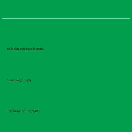
GIAO HÀNG
Nhận hàng và thanh toán tại nhà
ĐỔI TRẢ
1 đổi 1 trong 15 ngày
THANH TOÁN
Trả tiền mặt, CK, trả góp 0%