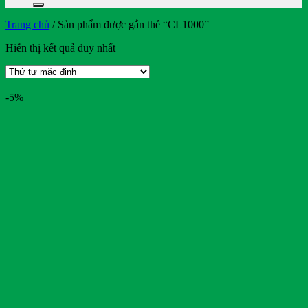
Trang chủ
/
Sản phẩm được gắn thẻ “CL1000”
Hiển thị kết quả duy nhất
-5%
On sale
Text search
Bendi
BMW
Bridgestone
BYD
Casumina
CATL
Club Car
Crown
CTS
Deestone
Detech
Dibao
Doosan