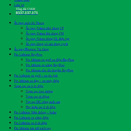
Liên hệ
Tổng đài CSKH
0337.137.171
Ắc quy axít chì Vision
Ắc quy Vision nhỏ dòng CP
Ắc quy Vision lớn dòng FM
Ắc quy Vision dòng CL điện lực
Ắc quy dòng xả sâu deep cycle
Ắc quy Phoenix Tia Sáng
Pin Lithium RoyPow
Pin lithium xe golf xe điện RoyPow
Pin lithium xe nâng RoyPow
Pin lithium cho du thuyền RoyPow
Pin Lithium xe golf – xe du lịch
Pin lithium xe đạp – xe máy điện
Trạm sạc xe ô tô điện
Trạm sạc treo tường
Trạm sạc di động
Trụ sạc DC công suất cao
Phụ kiện sạc ô tô điện
Pin Lithium Viễn thông – Solar
Pin Lithium xe nâng điện
Pin Lithium xe ô tô điện
Pin lithium lưu trữ xách tay