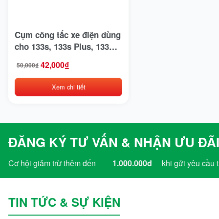
Bridgestone
BYD
Cụm công tắc xe điện dùng
cho 133s, 133s Plus, 133m
Casumina
/Xe bò – bộ giắc chuẩn
42,000
₫
50,000
₫
Giá
Giá
CATL
gốc
hiện
là:
tại
Xem chi tiết
50,000₫.
là:
Club Car
42,000₫.
Crown
CTS
ĐĂNG KÝ TƯ VẤN & NHẬN ƯU ĐÃI
Deestone
Cơ hội giảm trừ thêm đến
1.000.000đ
khi gửi yêu cầu t
Detech
Dibao
TIN TỨC & SỰ KIỆN
Doosan