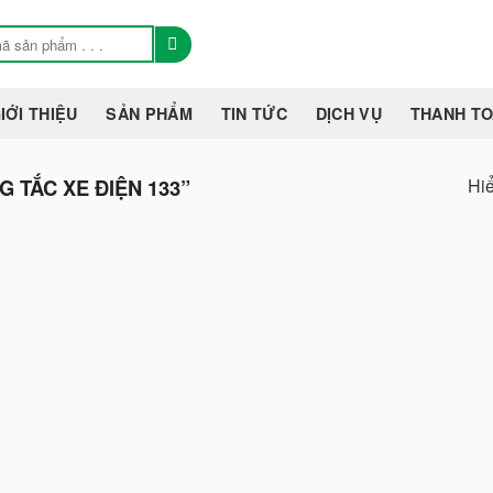
IỚI THIỆU
SẢN PHẨM
TIN TỨC
DỊCH VỤ
THANH T
Hiể
TẮC XE ĐIỆN 133”