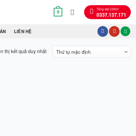
Tổng đài CSKH
0
0337.137.171
OÁN
LIÊN HỆ
n thị kết quả duy nhất