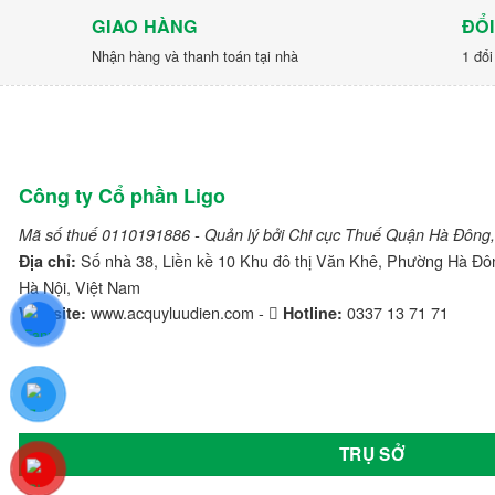
Honda
GIAO HÀNG
ĐỔI
Nhận hàng và thanh toán tại nhà
1 đổi
Hyster
Hyundai
Jili
Công ty Cổ phần Ligo
JLG
Mã số thuế 0110191886 - Quản lý bởi Chi cục Thuế Quận Hà Đông,
JVCEco
Số nhà 38, Liền kề 10 Khu đô thị Văn Khê, Phường Hà Đô
Địa chỉ:
Hà Nội, Việt Nam
Kings Tire
www.acquyluudien.com -
0337 13 71 71
Website:
Hotline:
Komatsu
Kymco
Linde
TRỤ SỞ
Lonking