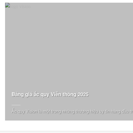
Dunlop
Eagle
Ezgo
Ford
General Motors
Genie
Giant
Hancook
Bảng giá ắc quy Viễn thông 2025
Hangcha
Ắc quy Vision là một trong những thương hiệu uy tín hàng đầu tro
Heli
HKBike