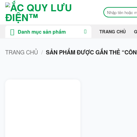
Bỏ
Tìm
qua
kiếm:
nội
dung
Danh mục sản phẩm
TRANG CHỦ
G
TRANG CHỦ
/
SẢN PHẨM ĐƯỢC GẮN THẺ “CÔNG 
On sale
Bendi
BMW