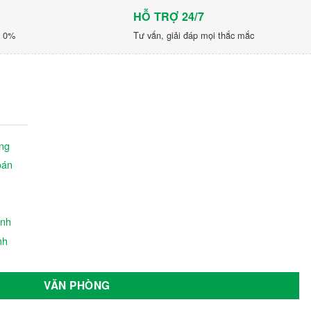
HỖ TRỢ 24/7
p 0%
Tư vấn, giải đáp mọi thắc mắc
ng
oán
ành
nh
VĂN PHÒNG