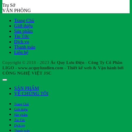
Trụ Sở
VĂN PHÒNG
Trang Chủ
Giới thiệu
Sản phẩm
Tin Tức
Dịch vụ
Thanh toán
Liên hệ
Copyright © 2018 - 2023
Ác Quy Lưu Điện - Công Ty Cổ Phần
LIGO - www.acquyluudien.com - Thiết kế web & Vận hành bởi
CÔNG NGHỆ VIỆT JSC
SẢN PHẨM
VỀ CHÚNG TÔI
Trang Chủ
Giới thiệu
Sản phẩm
Tin Tức
Dịch vụ
Thanh toán