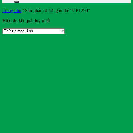
Trang chủ
/
Sản phẩm được gắn thẻ “CP1250”
Hiển thị kết quả duy nhất
On sale
Text search
Bendi
BMW
Bridgestone
BYD
Casumina
CATL
Club Car
Crown
CTS
Deestone
Detech
Dibao
Doosan