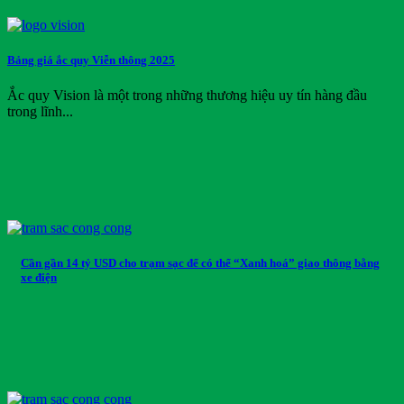
Vision
Volkswagen Group
Wuling
Bảng giá ắc quy Viễn thông 2025
Xmen
Yadea
Ắc quy Vision là một trong những thương hiệu uy tín hàng đầu
Yale
trong lĩnh...
Yamaha
Yokohama
Danh mục sản phẩm
Danh mục sản phẩm
Thẻ sản phẩm
Cần gần 14 tỷ USD cho trạm sạc để có thể “Xanh hoá” giao thông bằng
xe điện
Thẻ sản phẩm