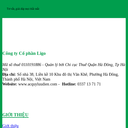
HỖ TRỢ 24/7
Tư vấn, giải đáp mọi thắc mắc
Công ty Cổ phần Ligo
Mã số thuế 0110191886 - Quản lý bởi Chi cục Thuế Quận Hà Đông, Tp Hà
Nội
Địa chỉ:
Số nhà 38, Liền kề 10 Khu đô thị Văn Khê, Phường Hà Đông,
Thành phố Hà Nội, Việt Nam
Website:
www.acquyluudien.com -
Hotline:
0337 13 71 71
GIỚI THIỆU
Giới thiệu