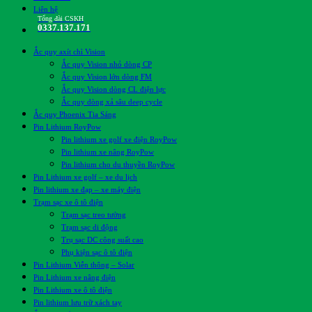
Liên hệ
Tổng đài CSKH
0337.137.171
Ắc quy axít chì Vision
Ắc quy Vision nhỏ dòng CP
Ắc quy Vision lớn dòng FM
Ắc quy Vision dòng CL điện lực
Ắc quy dòng xả sâu deep cycle
Ắc quy Phoenix Tia Sáng
Pin Lithium RoyPow
Pin lithium xe golf xe điện RoyPow
Pin lithium xe nâng RoyPow
Pin lithium cho du thuyền RoyPow
Pin Lithium xe golf – xe du lịch
Pin lithium xe đạp – xe máy điện
Trạm sạc xe ô tô điện
Trạm sạc treo tường
Trạm sạc di động
Trụ sạc DC công suất cao
Phụ kiện sạc ô tô điện
Pin Lithium Viễn thông – Solar
Pin Lithium xe nâng điện
Pin Lithium xe ô tô điện
Pin lithium lưu trữ xách tay