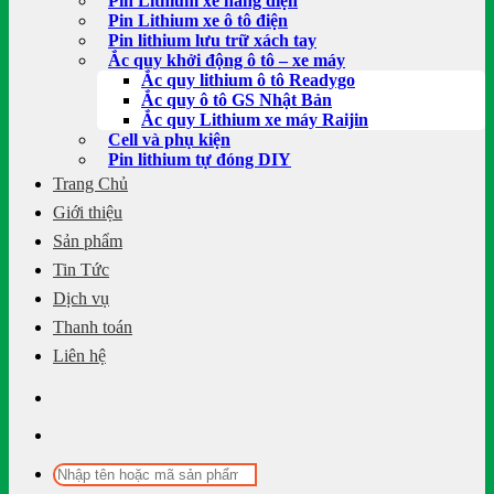
Pin Lithium xe nâng điện
Pin Lithium xe ô tô điện
Pin lithium lưu trữ xách tay
Ắc quy khởi động ô tô – xe máy
Ắc quy lithium ô tô Readygo
Ắc quy ô tô GS Nhật Bản
Ắc quy Lithium xe máy Raijin
Cell và phụ kiện
Pin lithium tự đóng DIY
Trang Chủ
Giới thiệu
Sản phẩm
Tin Tức
Dịch vụ
Thanh toán
Liên hệ
Tìm
kiếm: