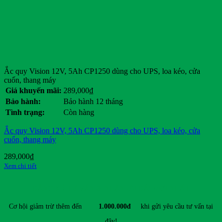
Dunlop
Eagle
Ezgo
Ford
General Motors
Genie
Giant
Ắc quy Vision 12V, 5Ah CP1250 dùng cho UPS, loa kéo, cửa
Hancook
cuốn, thang máy
Hangcha
Giá khuyến mãi:
289,000
₫
Heli
Bảo hành:
Bảo hành 12 tháng
HKBike
Tình trạng:
Còn hàng
Honda
Hyster
Ắc quy Vision 12V, 5Ah CP1250 dùng cho UPS, loa kéo, cửa
Hyundai
cuốn, thang máy
Jili
JLG
289,000
₫
JVCEco
Xem chi tiết
Kings Tire
Komatsu
ĐĂNG KÝ TƯ VẤN & NHẬN ƯU ĐÃI MỚI NHẤT
Kymco
Linde
Cơ hội giảm trừ thêm đến
1.000.000đ
khi gửi yêu cầu tư vấn tại
Lonking
đây!