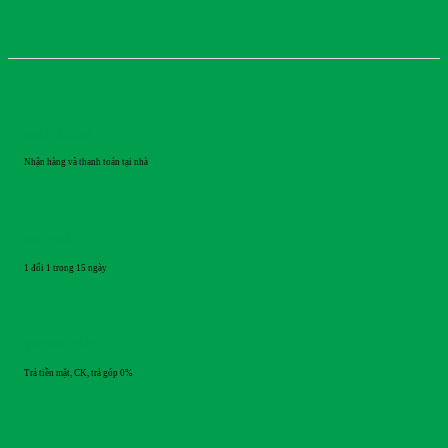
GIAO HÀNG
Nhận hàng và thanh toán tại nhà
ĐỔI TRẢ
1 đổi 1 trong 15 ngày
THANH TOÁN
Trả tiền mặt, CK, trả góp 0%