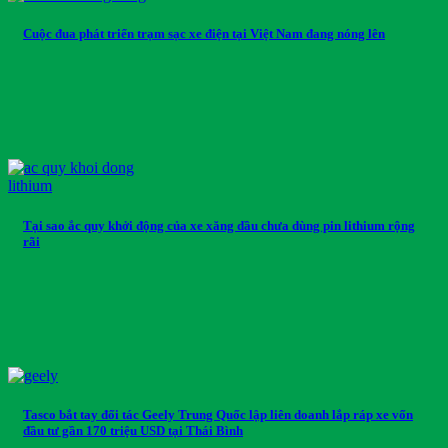
Cuộc đua phát triển trạm sạc xe điện tại Việt Nam đang nóng lên
Tại sao ắc quy khởi động của xe xăng dầu chưa dùng pin lithium rộng
rãi
Tasco bắt tay đối tác Geely Trung Quốc lập liên doanh lắp ráp xe vốn
đầu tư gần 170 triệu USD tại Thái Bình