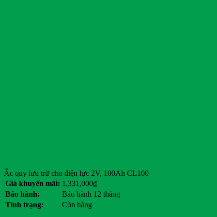
Lonking
LVTong
Maxxis
Michelin
Mitsubishi
Nichiyu
Ninja
Nissan
Noblelift
PEGA
Pirelli
Readygo
RoyPow
SAIC-GM-Wuling Motors
Sumitomo
TCSN
Tesla
Tia Sáng
Ắc quy lưu trữ cho điện lực 2V, 100Ah CL100
Toyota
Giá khuyến mãi:
1,331,000
₫
Tran E-car
Bảo hành:
Bảo hành 12 tháng
Tùng Lâm
Tình trạng:
Còn hàng
Veloce
Vespa