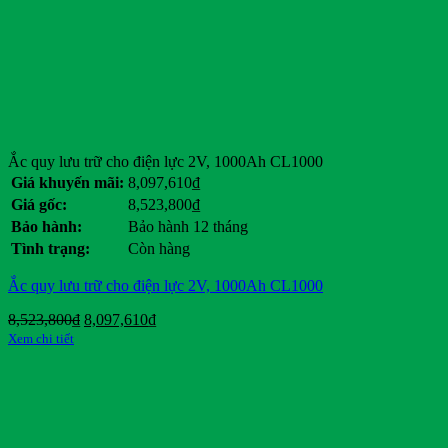
Doosan
Dunlop
Eagle
Ezgo
Ford
General Motors
Genie
Giant
Ắc quy lưu trữ cho điện lực 2V, 1000Ah CL1000
Hancook
Giá khuyến mãi:
8,097,610
₫
Hangcha
Giá gốc:
8,523,800
₫
Heli
Bảo hành:
Bảo hành 12 tháng
HKBike
Tình trạng:
Còn hàng
Honda
Hyster
Ắc quy lưu trữ cho điện lực 2V, 1000Ah CL1000
Hyundai
Jili
Giá
Giá
8,523,800
₫
8,097,610
₫
JLG
gốc
hiện
Xem chi tiết
JVCEco
là:
tại
Kings Tire
8,523,800₫.
là:
8,097,610₫.
Komatsu
Kymco
Linde