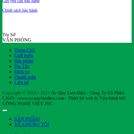
Gửi yêu cầu bảo hành
Chính sách bảo hành
Trụ Sở
VĂN PHÒNG
Trang Chủ
Giới thiệu
Sản phẩm
Tin Tức
Dịch vụ
Thanh toán
Liên hệ
Copyright © 2018 - 2023
Ác Quy Lưu Điện - Công Ty Cổ Phần
LIGO - www.acquyluudien.com - Thiết kế web & Vận hành bởi
CÔNG NGHỆ VIỆT JSC
SẢN PHẨM
VỀ CHÚNG TÔI