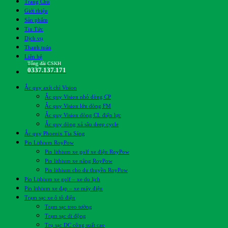
Trang Chủ
Giới thiệu
Sản phẩm
Tin Tức
Dịch vụ
Thanh toán
Liên hệ
Tổng đài CSKH
0337.137.171
Ắc quy axít chì Vision
Ắc quy Vision nhỏ dòng CP
Ắc quy Vision lớn dòng FM
Ắc quy Vision dòng CL điện lực
Ắc quy dòng xả sâu deep cycle
Ắc quy Phoenix Tia Sáng
Pin Lithium RoyPow
Pin lithium xe golf xe điện RoyPow
Pin lithium xe nâng RoyPow
Pin lithium cho du thuyền RoyPow
Pin Lithium xe golf – xe du lịch
Pin lithium xe đạp – xe máy điện
Trạm sạc xe ô tô điện
Trạm sạc treo tường
Trạm sạc di động
Trụ sạc DC công suất cao