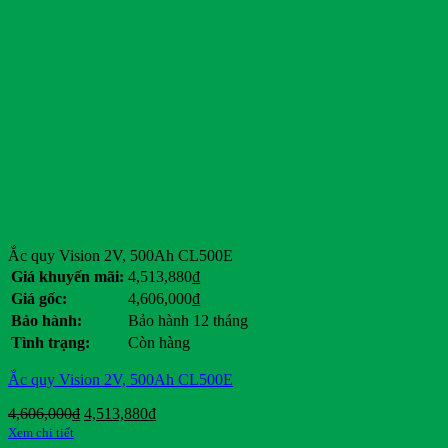
Ắc quy Vision 2V, 500Ah CL500E
Giá khuyến mãi:
4,513,880
₫
Giá gốc:
4,606,000
₫
Bảo hành:
Bảo hành 12 tháng
Tình trạng:
Còn hàng
Ắc quy Vision 2V, 500Ah CL500E
Giá
Giá
4,606,000
₫
4,513,880
₫
gốc
hiện
Xem chi tiết