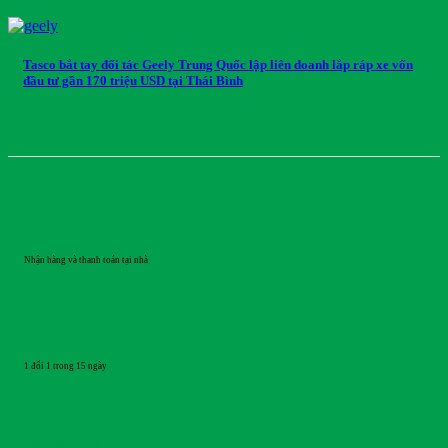
Tasco bắt tay đối tác Geely Trung Quốc lập liên doanh lắp ráp xe vốn
đầu tư gần 170 triệu USD tại Thái Bình
GIAO HÀNG
Nhận hàng và thanh toán tại nhà
ĐỔI TRẢ
1 đổi 1 trong 15 ngày
THANH TOÁN