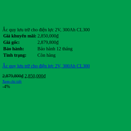
Ắc quy lưu trữ cho điện lực 2V, 300Ah CL300
Giá khuyến mãi:
2,850,000
₫
Giá gốc:
2,879,800
₫
Bảo hành:
Bảo hành 12 tháng
Tình trạng:
Còn hàng
Ắc quy lưu trữ cho điện lực 2V, 300Ah CL300
Giá
Giá
2,879,800
₫
2,850,000
₫
gốc
hiện
Xem chi tiết
là:
tại
-4%
2,879,800₫.
là:
2,850,000₫.