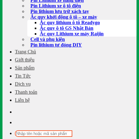
Pin Lithium xe nâng điện
Pin Lithium xe ô tô điện
Pin lithium lưu trữ xách tay
Ắc quy khởi động ô tô – xe máy
Ắc quy lithium ô tô Readygo
Ắc quy ô tô GS Nhật Bản
Ắc quy Lithium xe máy Raijin
Cell và phụ kiện
Pin lithium tự đóng DIY
Trang Chủ
Giới thiệu
Sản phẩm
Tin Tức
Dịch vụ
Thanh toán
Liên hệ
Tìm
kiếm: