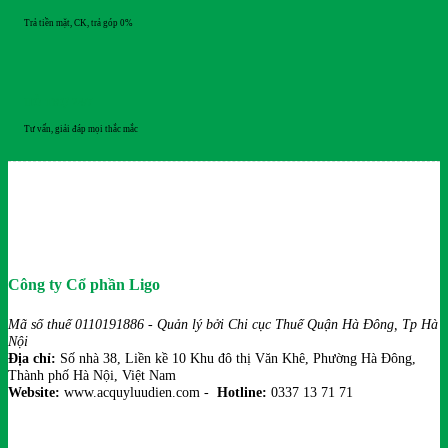
Trả tiền mặt, CK, trả góp 0%
HỖ TRỢ 24/7
Tư vấn, giải đáp mọi thắc mắc
Công ty Cổ phần Ligo
Mã số thuế 0110191886 - Quản lý bởi Chi cục Thuế Quận Hà Đông, Tp Hà
Nội
Địa chỉ:
Số nhà 38, Liền kề 10 Khu đô thị Văn Khê, Phường Hà Đông,
Thành phố Hà Nội, Việt Nam
Website:
www.acquyluudien.com -
Hotline:
0337 13 71 71