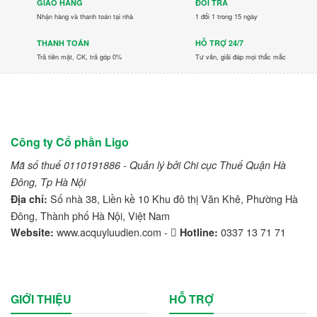
GIAO HÀNG
ĐỔI TRẢ
LVTong
Nhận hàng và thanh toán tại nhà
1 đổi 1 trong 15 ngày
THANH TOÁN
HỖ TRỢ 24/7
Maxxis
Trả tiền mặt, CK, trả góp 0%
Tư vấn, giải đáp mọi thắc mắc
Michelin
Mitsubishi
Nichiyu
Công ty Cổ phần Ligo
Ninja
Mã số thuế 0110191886 - Quản lý bởi Chi cục Thuế Quận Hà
Đông, Tp Hà Nội
Nissan
Số nhà 38, Liền kề 10 Khu đô thị Văn Khê, Phường Hà
Địa chỉ:
Đông, Thành phố Hà Nội, Việt Nam
Noblelift
www.acquyluudien.com -
0337 13 71 71
Website:
Hotline:
PEGA
Pirelli
GIỚI THIỆU
HỖ TRỢ
Readygo