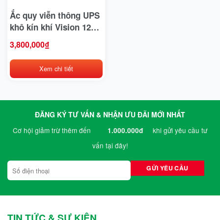
Bridgestone
Ắc quy viễn thông UPS
khô kín khí Vision 12V,
BYD
100Ah HFS12-420WR-X
3,800,000
₫
Casumina
Xem chi tiết
CATL
Club Car
Crown
ĐĂNG KÝ TƯ VẤN & NHẬN ƯU ĐÃI MỚI NHẤT
Cơ hội giảm trừ thêm đến
khi gửi yêu cầu tư
1.000.000đ
CTS
vấn tại đây!
Deestone
Detech
Dibao
Doosan
TIN TỨC & SỰ KIỆN