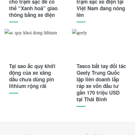
cho trạm sạc để có
trạm sạc xe điện tại
Honda
thể “Xanh hoá” giao
Việt Nam đang nóng
thông bằng xe điện
lên
Hyster
Hyundai
Jili
JLG
Tại sao ắc quy khởi
Tasco bắt tay đối tác
JVCEco
động của xe xăng
Geely Trung Quốc
dầu chưa dùng pin
lập liên doanh lắp
Kings Tire
lithium rộng rãi
ráp xe vốn đầu tư
gần 170 triệu USD
Komatsu
tại Thái Bình
Kymco
Linde
Lonking