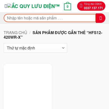
Bỏ
Tổng đài CSKH
0
0337.137.171
qua
nội
Tìm
dung
kiếm:
TRANG CHỦ
/
SẢN PHẨM ĐƯỢC GẮN THẺ “HFS12-
420WR-X”
On sale
Bendi
BMW