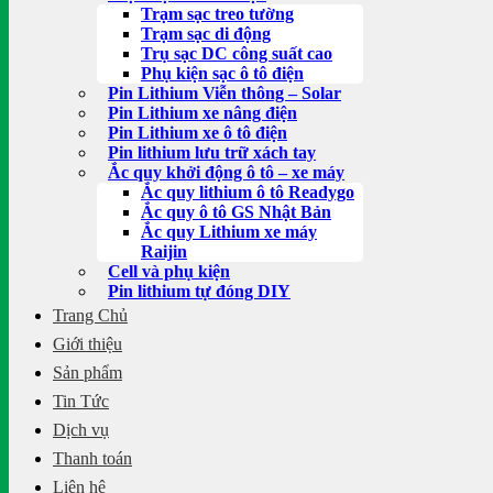
Trạm sạc treo tường
Trạm sạc di động
Trụ sạc DC công suất cao
Phụ kiện sạc ô tô điện
Pin Lithium Viễn thông – Solar
Pin Lithium xe nâng điện
Pin Lithium xe ô tô điện
Pin lithium lưu trữ xách tay
Ắc quy khởi động ô tô – xe máy
Ắc quy lithium ô tô Readygo
Ắc quy ô tô GS Nhật Bản
Ắc quy Lithium xe máy
Raijin
Cell và phụ kiện
Pin lithium tự đóng DIY
Trang Chủ
Giới thiệu
Sản phẩm
Tin Tức
Dịch vụ
Thanh toán
Liên hệ