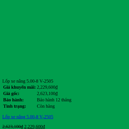
Tia Sáng
Toyota
Tran E-car
Tùng Lâm
Veloce
Vespa
Vinfast
Vision
Volkswagen Group
Wuling
Xmen
Yadea
Yale
Yamaha
Lốp xe nâng 5.00-8 V-2505
Yokohama
Giá khuyến mãi:
2,229,600
₫
Giá gốc:
2,623,100
₫
Danh mục sản phẩm
Bảo hành:
Bảo hành 12 tháng
Tình trạng:
Còn hàng
Danh mục sản phẩm
Lốp xe nâng 5.00-8 V-2505
Thẻ sản phẩm
Giá
Giá
2,623,100
₫
2,229,600
₫