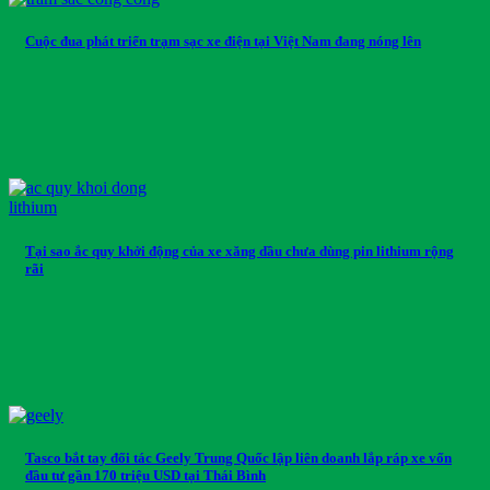
Cuộc đua phát triển trạm sạc xe điện tại Việt Nam đang nóng lên
Tại sao ắc quy khởi động của xe xăng dầu chưa dùng pin lithium rộng
rãi
Tasco bắt tay đối tác Geely Trung Quốc lập liên doanh lắp ráp xe vốn
đầu tư gần 170 triệu USD tại Thái Bình