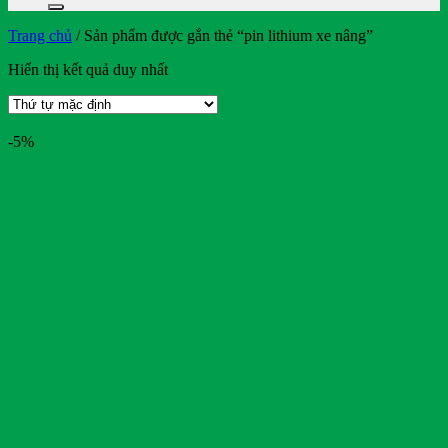
Trang chủ
/
Sản phẩm được gắn thẻ “pin lithium xe nâng”
Hiển thị kết quả duy nhất
-5%
On sale
Text search
Bendi
BMW
Bridgestone
BYD
Casumina
CATL
Club Car
Crown
CTS
Deestone
Detech
Dibao
Doosan