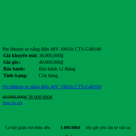
Dunlop
Eagle
Ezgo
Ford
General Motors
Genie
Giant
Hancook
Pin lithium xe nâng điện 48V 100Ah CTS-G48100
Hangcha
Giá khuyến mãi:
38,000,000
₫
Heli
Giá gốc:
40,000,000
₫
HKBike
Bảo hành:
Bảo hành 12 tháng
Honda
Tình trạng:
Còn hàng
Hyster
Hyundai
Pin lithium xe nâng điện 48V 100Ah CTS-G48100
Jili
JLG
Giá
Giá
40,000,000
₫
38,000,000
₫
JVCEco
gốc
hiện
Xem chi tiết
Kings Tire
là:
tại
Komatsu
40,000,000₫.
là:
ĐĂNG KÝ TƯ VẤN & NHẬN ƯU ĐÃI MỚI NHẤT
38,000,000₫.
Kymco
Linde
Cơ hội giảm trừ thêm đến
1.000.000đ
khi gửi yêu cầu tư vấn tại
Lonking