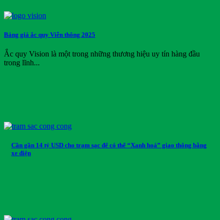
Vision
Volkswagen Group
Wuling
Bảng giá ắc quy Viễn thông 2025
Xmen
Yadea
Ắc quy Vision là một trong những thương hiệu uy tín hàng đầu
Yale
trong lĩnh...
Yamaha
Yokohama
Danh mục sản phẩm
Danh mục sản phẩm
Thẻ sản phẩm
Cần gần 14 tỷ USD cho trạm sạc để có thể “Xanh hoá” giao thông bằng
xe điện
Thẻ sản phẩm