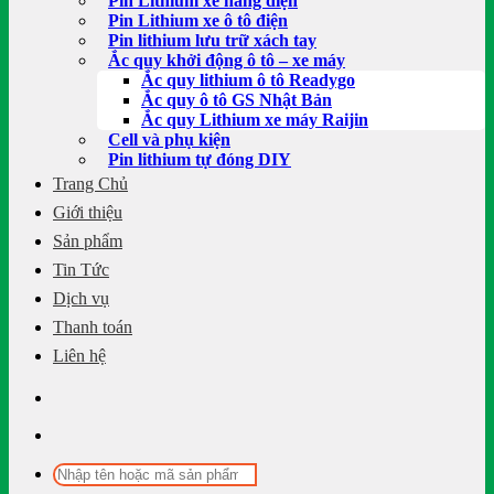
Pin Lithium xe nâng điện
Pin Lithium xe ô tô điện
Pin lithium lưu trữ xách tay
Ắc quy khởi động ô tô – xe máy
Ắc quy lithium ô tô Readygo
Ắc quy ô tô GS Nhật Bản
Ắc quy Lithium xe máy Raijin
Cell và phụ kiện
Pin lithium tự đóng DIY
Trang Chủ
Giới thiệu
Sản phẩm
Tin Tức
Dịch vụ
Thanh toán
Liên hệ
Tìm
kiếm: