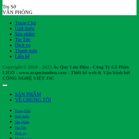
Trụ Sở
VĂN PHÒNG
Trang Chủ
Giới thiệu
Sản phẩm
Tin Tức
Dịch vụ
Thanh toán
Liên hệ
Copyright © 2018 - 2023
Ác Quy Lưu Điện - Công Ty Cổ Phần
LIGO - www.acquyluudien.com - Thiết kế web & Vận hành bởi
CÔNG NGHỆ VIỆT JSC
SẢN PHẨM
VỀ CHÚNG TÔI
Trang Chủ
Giới thiệu
Sản phẩm
Tin Tức
Dịch vụ
Thanh toán