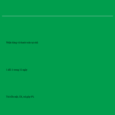
GIAO HÀNG
Nhận hàng và thanh toán tại nhà
ĐỔI TRẢ
1 đổi 1 trong 15 ngày
THANH TOÁN
Trả tiền mặt, CK, trả góp 0%