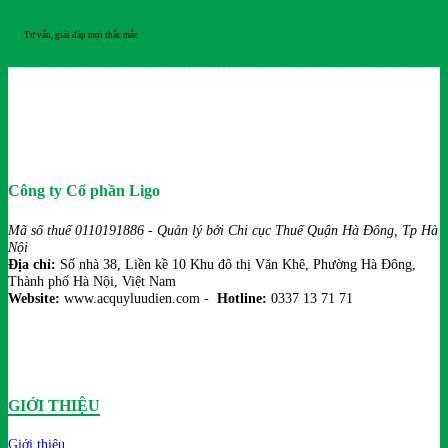
HỖ TRỢ 24/7
Tư vấn, giải đáp mọi thắc mắc
Công ty Cổ phần Ligo
Mã số thuế 0110191886 - Quản lý bởi Chi cục Thuế Quận Hà Đông, Tp Hà
Nội
Địa chỉ:
Số nhà 38, Liền kề 10 Khu đô thị Văn Khê, Phường Hà Đông,
Thành phố Hà Nội, Việt Nam
Website:
www.acquyluudien.com -
Hotline:
0337 13 71 71
GIỚI THIỆU
Giới thiệu