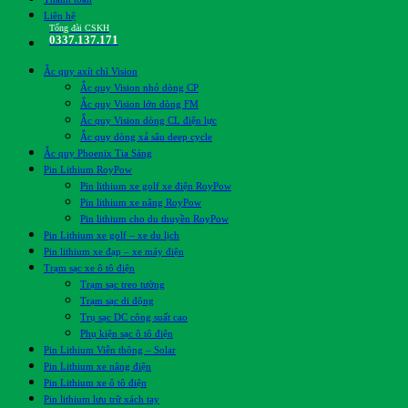
Liên hệ
Tổng đài CSKH
0337.137.171
Ắc quy axít chì Vision
Ắc quy Vision nhỏ dòng CP
Ắc quy Vision lớn dòng FM
Ắc quy Vision dòng CL điện lực
Ắc quy dòng xả sâu deep cycle
Ắc quy Phoenix Tia Sáng
Pin Lithium RoyPow
Pin lithium xe golf xe điện RoyPow
Pin lithium xe nâng RoyPow
Pin lithium cho du thuyền RoyPow
Pin Lithium xe golf – xe du lịch
Pin lithium xe đạp – xe máy điện
Trạm sạc xe ô tô điện
Trạm sạc treo tường
Trạm sạc di động
Trụ sạc DC công suất cao
Phụ kiện sạc ô tô điện
Pin Lithium Viễn thông – Solar
Pin Lithium xe nâng điện
Pin Lithium xe ô tô điện
Pin lithium lưu trữ xách tay