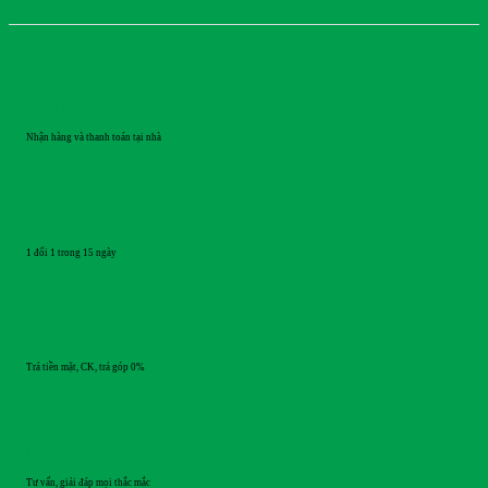
GIAO HÀNG
Nhận hàng và thanh toán tại nhà
ĐỔI TRẢ
1 đổi 1 trong 15 ngày
THANH TOÁN
Trả tiền mặt, CK, trả góp 0%
HỖ TRỢ 24/7
Tư vấn, giải đáp mọi thắc mắc