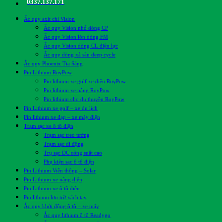
0337.137.171
Ắc quy axít chì Vision
Ắc quy Vision nhỏ dòng CP
Ắc quy Vision lớn dòng FM
Ắc quy Vision dòng CL điện lực
Ắc quy dòng xả sâu deep cycle
Ắc quy Phoenix Tia Sáng
Pin Lithium RoyPow
Pin lithium xe golf xe điện RoyPow
Pin lithium xe nâng RoyPow
Pin lithium cho du thuyền RoyPow
Pin Lithium xe golf – xe du lịch
Pin lithium xe đạp – xe máy điện
Trạm sạc xe ô tô điện
Trạm sạc treo tường
Trạm sạc di động
Trụ sạc DC công suất cao
Phụ kiện sạc ô tô điện
Pin Lithium Viễn thông – Solar
Pin Lithium xe nâng điện
Pin Lithium xe ô tô điện
Pin lithium lưu trữ xách tay
Ắc quy khởi động ô tô – xe máy
Ắc quy lithium ô tô Readygo