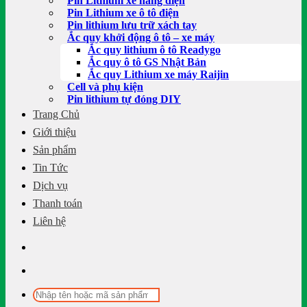
Pin Lithium xe nâng điện
Pin Lithium xe ô tô điện
Pin lithium lưu trữ xách tay
Ắc quy khởi động ô tô – xe máy
Ắc quy lithium ô tô Readygo
Ắc quy ô tô GS Nhật Bản
Ắc quy Lithium xe máy Raijin
Cell và phụ kiện
Pin lithium tự đóng DIY
Trang Chủ
Giới thiệu
Sản phẩm
Tin Tức
Dịch vụ
Thanh toán
Liên hệ
Tìm
kiếm: