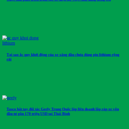
Tại sao ắc quy khởi động của xe xăng dầu chưa dùng pin lithium rộng
rãi
Tasco bắt tay đối tác Geely Trung Quốc lập liên doanh lắp ráp xe vốn
đầu tư gần 170 triệu USD tại Thái Bình