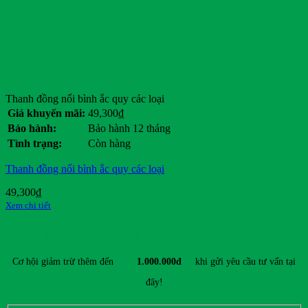
Dunlop
Eagle
Ezgo
Ford
General Motors
Genie
Giant
Thanh đồng nối bình ắc quy các loại
Hancook
Giá khuyến mãi:
49,300
₫
Hangcha
Bảo hành:
Bảo hành 12 tháng
Heli
Tình trạng:
Còn hàng
HKBike
Honda
Thanh đồng nối bình ắc quy các loại
Hyster
Hyundai
49,300
₫
Jili
Xem chi tiết
JLG
JVCEco
ĐĂNG KÝ TƯ VẤN & NHẬN ƯU ĐÃI MỚI NHẤT
Kings Tire
Komatsu
Cơ hội giảm trừ thêm đến
1.000.000đ
khi gửi yêu cầu tư vấn tại
Kymco
Linde
đây!
Lonking