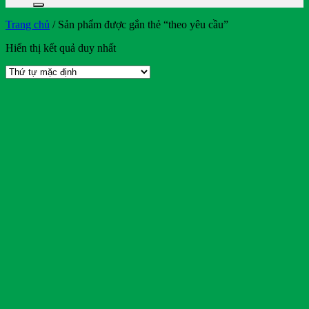
Trang chủ
/
Sản phẩm được gắn thẻ “theo yêu cầu”
Hiển thị kết quả duy nhất
On sale
Text search
Bendi
BMW
Bridgestone
BYD
Casumina
CATL
Club Car
Crown
CTS
Deestone
Detech
Dibao
Doosan