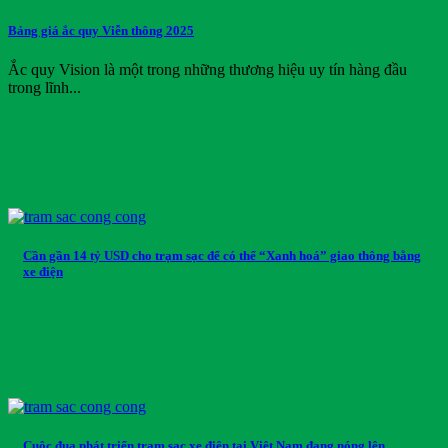
Vision
Bảng giá ắc quy Viễn thông 2025
Volkswagen Group
Wuling
Ắc quy Vision là một trong những thương hiệu uy tín hàng đầu
Xmen
trong lĩnh...
Yadea
Yale
Yamaha
Yokohama
Danh mục sản phẩm
Danh mục sản phẩm
Cần gần 14 tỷ USD cho trạm sạc để có thể “Xanh hoá” giao thông bằng
xe điện
Thẻ sản phẩm
Thẻ sản phẩm
Cuộc đua phát triển trạm sạc xe điện tại Việt Nam đang nóng lên