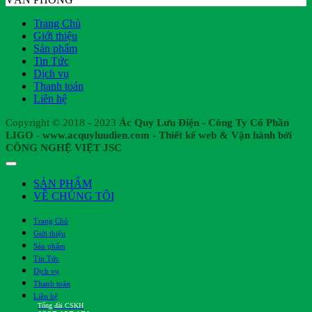
Trang Chủ
Giới thiệu
Sản phẩm
Tin Tức
Dịch vụ
Thanh toán
Liên hệ
Copyright © 2018 - 2023
Ác Quy Lưu Điện - Công Ty Cổ Phần
LIGO - www.acquyluudien.com - Thiết kế web & Vận hành bởi
CÔNG NGHỆ VIỆT JSC
SẢN PHẨM
VỀ CHÚNG TÔI
Trang Chủ
Giới thiệu
Sản phẩm
Tin Tức
Dịch vụ
Thanh toán
Liên hệ
Tổng đài CSKH