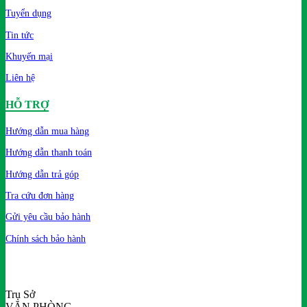
Tuyển dụng
Tin tức
Khuyến mại
Liên hệ
HỖ TRỢ
Hướng dẫn mua hàng
Hướng dẫn thanh toán
Hướng dẫn trả góp
Tra cứu đơn hàng
Gửi yêu cầu bảo hành
Chính sách bảo hành
Trụ Sở
VĂN PHÒNG