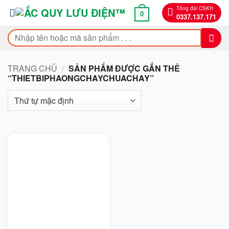
Bỏ
Tổng đài CSKH
0
0337.137.171
qua
nội
Tìm
dung
kiếm:
TRANG CHỦ
/
SẢN PHẨM ĐƯỢC GẮN THẺ
“THIETBIPHAONGCHAYCHUACHAY”
On sale
Bendi
BMW