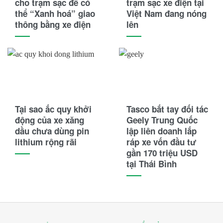
cho trạm sạc để có
trạm sạc xe điện tại
Honda
thể “Xanh hoá” giao
Việt Nam đang nóng
thông bằng xe điện
lên
Hyster
Hyundai
Jili
JLG
Tại sao ắc quy khởi
Tasco bắt tay đối tác
JVCEco
động của xe xăng
Geely Trung Quốc
dầu chưa dùng pin
lập liên doanh lắp
Kings Tire
lithium rộng rãi
ráp xe vốn đầu tư
gần 170 triệu USD
Komatsu
tại Thái Bình
Kymco
Linde
Lonking