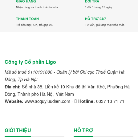
GIAO HÀNG
ĐỔI TRẢ
LVTong
Nhận hàng và thanh toán tại nhà
1 đổi 1 trong 15 ngày
THANH TOÁN
HỖ TRỢ 24/7
Maxxis
Trả tiền mặt, CK, trả góp 0%
Tư vấn, giải đáp mọi thắc mắc
Michelin
Mitsubishi
Nichiyu
Công ty Cổ phần Ligo
Ninja
Mã số thuế 0110191886 - Quản lý bởi Chi cục Thuế Quận Hà
Đông, Tp Hà Nội
Nissan
Số nhà 38, Liền kề 10 Khu đô thị Văn Khê, Phường Hà
Địa chỉ:
Đông, Thành phố Hà Nội, Việt Nam
Noblelift
www.acquyluudien.com -
0337 13 71 71
Website:
Hotline:
PEGA
Pirelli
GIỚI THIỆU
HỖ TRỢ
Readygo