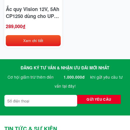
Bridgestone
Ắc quy Vision 12V, 5Ah
CP1250 dùng cho UPS,
BYD
loa kéo, cửa cuốn,
289,000
₫
thang máy
Casumina
Xem chi tiết
CATL
Club Car
Crown
ĐĂNG KÝ TƯ VẤN & NHẬN ƯU ĐÃI MỚI NHẤT
Cơ hội giảm trừ thêm đến
khi gửi yêu cầu tư
1.000.000đ
CTS
vấn tại đây!
Deestone
Detech
Dibao
Doosan
TIN TỨC & SỰ KIỆN