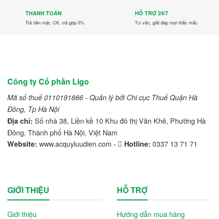
THANH TOÁN
HỖ TRỢ 24/7
Trả tiền mặt, CK, trả góp 0%
Tư vấn, giải đáp mọi thắc mắc
Công ty Cổ phần Ligo
Mã số thuế 0110191886 - Quản lý bởi Chi cục Thuế Quận Hà
Đông, Tp Hà Nội
Số nhà 38, Liền kề 10 Khu đô thị Văn Khê, Phường Hà
Địa chỉ:
Đông, Thành phố Hà Nội, Việt Nam
www.acquyluudien.com -
0337 13 71 71
Website:
Hotline:
GIỚI THIỆU
HỖ TRỢ
Giới thiệu
Hướng dẫn mua hàng