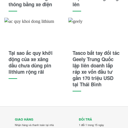
thông bằng xe điện
lên
Tại sao ắc quy khởi
Tasco bắt tay đối tác
động của xe xăng
Geely Trung Quốc
dầu chưa dùng pin
lập liên doanh lắp
lithium rộng rãi
ráp xe vốn đầu tư
gần 170 triệu USD
tại Thái Bình
GIAO HÀNG
ĐỔI TRẢ
Nhận hàng và thanh toán tại nhà
1 đổi 1 trong 15 ngày