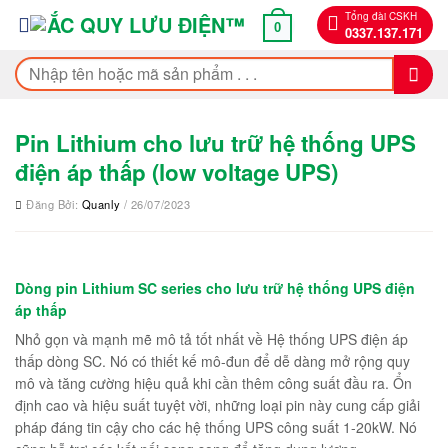
Bỏ
Tổng đài CSKH
0
0337.137.171
qua
nội
Tìm
dung
kiếm:
Pin Lithium cho lưu trữ hệ thống UPS
điện áp thấp (low voltage UPS)
Đăng Bởi:
Quanly
/ 26/07/2023
Dòng pin Lithium SC series cho lưu trữ hệ thống UPS điện
áp thấp
Nhỏ gọn và mạnh mẽ mô tả tốt nhất về Hệ thống UPS điện áp
thấp dòng SC. Nó có thiết kế mô-đun để dễ dàng mở rộng quy
mô và tăng cường hiệu quả khi cần thêm công suất đầu ra. Ổn
định cao và hiệu suất tuyệt vời, những loại pin này cung cấp giải
pháp đáng tin cậy cho các hệ thống UPS công suất 1-20kW. Nó