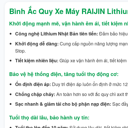
Bình Ắc Quy Xe Máy RAIJIN Lithi
Khởi động mạnh mẽ, vận hành êm ái, tiết kiệm nh
Công nghệ Lithium Nhật Bản tiên tiến:
Đảm bảo hiệu s
Khởi động dễ dàng:
Cung cấp nguồn năng lượng mạnh mẽ
Stop.
Tiết kiệm nhiên liệu:
Giúp xe vận hành êm ái, tiết kiệm
Bảo vệ hệ thống điện, tăng tuổi thọ động cơ:
Ổn định điện áp:
Duy trì điện áp luôn ổn định ở mức 12V
Chống chập cháy:
An toàn hơn so với ắc quy chì axit
Sạc nhanh & giảm tải cho bộ phận nạp điện:
Sạc đầy 
Tuổi thọ dài lâu, bảo hành uy tín:
Tuổi thọ lên đến 10 năm:
Sử dụng lâu dài, tiết kiệm chi