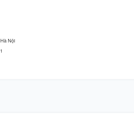
 Hà Nội
71