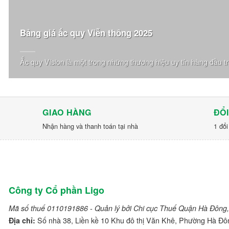
Bảng giá ắc quy Viễn thông 2025
Ắc quy Vision là một trong những thương hiệu uy tín hàng đầu tro
GIAO HÀNG
ĐỔI
Nhận hàng và thanh toán tại nhà
1 đổi
Công ty Cổ phần Ligo
Mã số thuế 0110191886 - Quản lý bởi Chi cục Thuế Quận Hà Đông,
Số nhà 38, Liền kề 10 Khu đô thị Văn Khê, Phường Hà Đô
Địa chỉ: