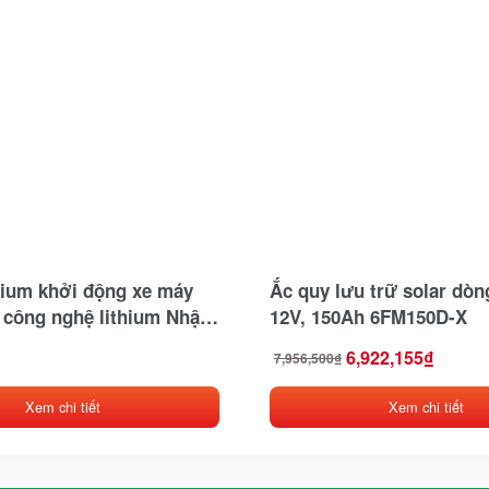
hium khởi động xe máy
Ắc quy lưu trữ solar dòn
 công nghệ lithium Nhật
12V, 150Ah 6FM150D-X
ijin
6,922,155
₫
7,956,500
₫
Giá
Giá
gốc
hiện
là:
tại
Xem chi tiết
Xem chi tiết
7,956,500₫.
là:
6,922,155₫.