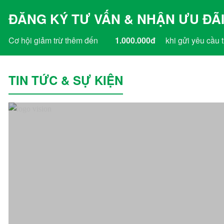
ĐĂNG KÝ TƯ VẤN & NHẬN ƯU ĐÃI
Cơ hội giảm trừ thêm đến
1.000.000đ
khi gửi yêu cầu t
TIN TỨC & SỰ KIỆN