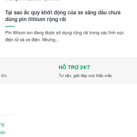
Tại sao ắc quy khởi động của xe xăng dầu chưa
dùng pin lithium rộng rãi
Pin lithium-ion đang được sử dụng rộng rãi trong các lĩnh vực
điện tử và xe điện. Nhưng...
HỖ TRỢ 24/7
p 0%
Tư vấn, giải đáp mọi thắc mắc
ng
oán