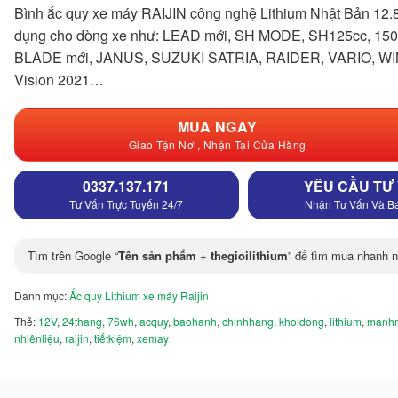
Bình ắc quy xe máy RAIJIN công nghệ Lithium Nhật Bản 12.
dụng cho dòng xe như: LEAD mới, SH MODE, SH125cc, 150c
BLADE mới, JANUS, SUZUKI SATRIA, RAIDER, VARIO, W
Vision 2021…
MUA NGAY
Giao Tận Nơi, Nhận Tại Cửa Hàng
0337.137.171
YÊU CẦU TƯ
Tư Vấn Trực Tuyến 24/7
Nhận Tư Vấn Và B
Tìm trên Google “
Tên sản phẩm
+
thegioilithium
” để tìm mua nhanh n
Danh mục:
Ắc quy Lithium xe máy Raijin
Thẻ:
12V
,
24thang
,
76wh
,
acquy
,
baohanh
,
chinhhang
,
khoidong
,
lithium
,
manh
nhiênliệu
,
raijin
,
tiếtkiệm
,
xemay