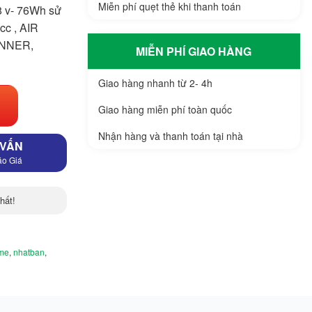
Miễn phí quẹt thẻ khi thanh toán
8 v- 76Wh sử
c , AIR
INNER,
MIỄN PHÍ GIAO HÀNG
Giao hàng nhanh từ 2- 4h
Giao hàng miễn phí toàn quốc
Nhận hàng và thanh toán tại nhà
 VẤN
áo Giá
hất!
me
,
nhatban
,