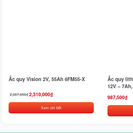
Ắc quy Vision 2V, 55Ah 6FM55-X
Ắc quy lit
12V – 7Ah,
Bản của Ra
2,310,000
₫
2,367,000
₫
Giá
Giá
987,500
₫
gốc
hiện
là:
tại
Xem chi tiết
2,367,000₫.
là:
2,310,000₫.