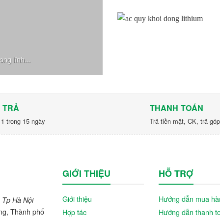
ng lĩnh...
 TRẢ
THANH TOÁN
 1 trong 15 ngày
Trả tiền mặt, CK, trả gó
GIỚI THIỆU
HỖ TRỢ
Giới thiệu
Hướng dẫn mua hà
 Tp Hà Nội
ng, Thành phố
Hợp tác
Hướng dẫn thanh t