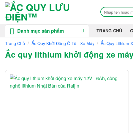
Bỏ
Tìm
qua
kiếm:
nội
dung
Danh mục sản phẩm
TRANG CHỦ
G
/
/
Trang Chủ
Ắc Quy Khởi Động Ô Tô - Xe Máy
Ắc Quy Lithium X
Ắc quy lithium khởi động xe máy