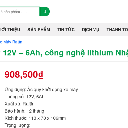
IỚI THIỆU
SẢN PHẨM
TIN TỨC
DỊCH VỤ
THANH T
e Máy Raijin
 12V – 6Ah, công nghệ lithium Nhậ
908,500
₫
Ứng dụng
: Ắc quy khởi động xe máy
Thông số
: 12V, 6Ah
Xuất xứ
: Raijin
Bảo hành
: 12 tháng
Kích thước
: 113 x 70 x 106mm
Trọng lượng
: