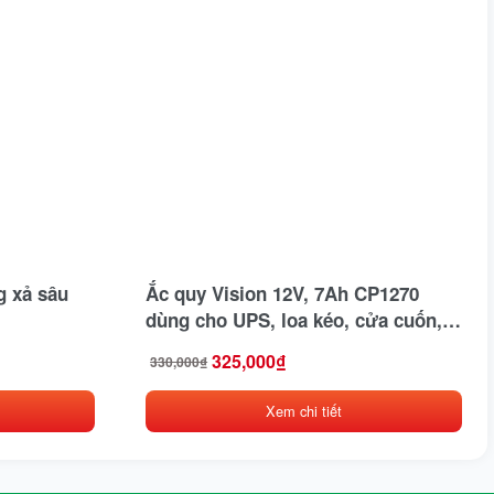
g xả sâu
Ắc quy Vision 12V, 7Ah CP1270
dùng cho UPS, loa kéo, cửa cuốn,
thang máy
325,000
₫
330,000
₫
Giá
Giá
gốc
hiện
là:
tại
Xem chi tiết
330,000₫.
là:
325,000₫.