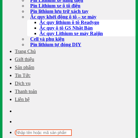
Pin Lithium xe nâng điện
Pin Lithium xe ô tô điện
Pin lithium lưu trữ xách tay
Ắc quy khởi động ô tô – xe máy
Ắc quy lithium ô tô Readygo
Ắc quy ô tô GS Nhật Bản
Ắc quy Lithium xe máy Raijin
Cell và phụ kiện
Pin lithium tự đóng DIY
Trang Chủ
Giới thiệu
Sản phẩm
Tin Tức
Dịch vụ
Thanh toán
Liên hệ
Tìm
kiếm: