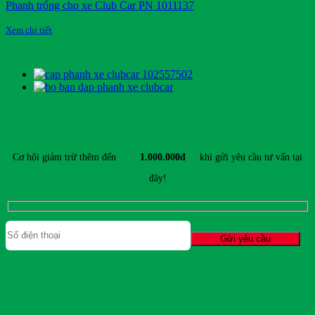
Phanh trống cho xe Club Car PN 1011137
Xem chi tiết
ĐĂNG KÝ TƯ VẤN & NHẬN ƯU ĐÃI MỚI NHẤT
Cơ hội giảm trừ thêm đến
1.000.000đ
khi gửi yêu cầu tư vấn tại
đây!
TIN TỨC & SỰ KIỆN