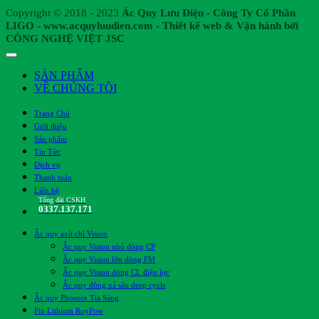
Copyright © 2018 - 2023
Ác Quy Lưu Điện - Công Ty Cổ Phần
LIGO - www.acquyluudien.com - Thiết kế web & Vận hành bởi
CÔNG NGHỆ VIỆT JSC
SẢN PHẨM
VỀ CHÚNG TÔI
Trang Chủ
Giới thiệu
Sản phẩm
Tin Tức
Dịch vụ
Thanh toán
Liên hệ
Tổng đài CSKH
0337.137.171
Ắc quy axít chì Vision
Ắc quy Vision nhỏ dòng CP
Ắc quy Vision lớn dòng FM
Ắc quy Vision dòng CL điện lực
Ắc quy dòng xả sâu deep cycle
Ắc quy Phoenix Tia Sáng
Pin Lithium RoyPow