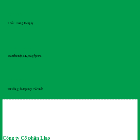
ĐỔI TRẢ
1 đổi 1 trong 15 ngày
THANH TOÁN
Trả tiền mặt, CK, trả góp 0%
HỖ TRỢ 24/7
Tư vấn, giải đáp mọi thắc mắc
Công ty Cổ phần Ligo