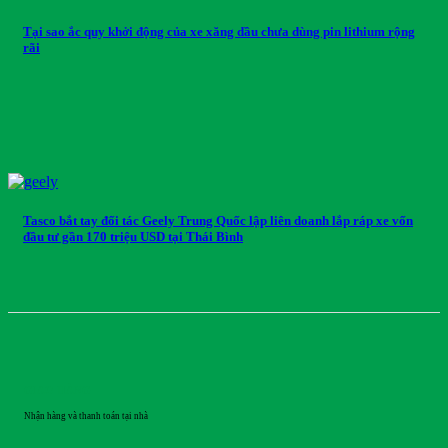
Tại sao ắc quy khởi động của xe xăng dầu chưa dùng pin lithium rộng
rãi
Tasco bắt tay đối tác Geely Trung Quốc lập liên doanh lắp ráp xe vốn
đầu tư gần 170 triệu USD tại Thái Bình
GIAO HÀNG
Nhận hàng và thanh toán tại nhà