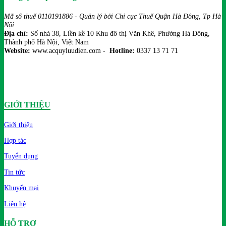
Mã số thuế 0110191886 - Quản lý bởi Chi cục Thuế Quận Hà Đông, Tp Hà
Nội
Địa chỉ:
Số nhà 38, Liền kề 10 Khu đô thị Văn Khê, Phường Hà Đông,
Thành phố Hà Nội, Việt Nam
Website:
www.acquyluudien.com -
Hotline:
0337 13 71 71
GIỚI THIỆU
Giới thiệu
Hợp tác
Tuyển dụng
Tin tức
Khuyến mại
Liên hệ
HỖ TRỢ