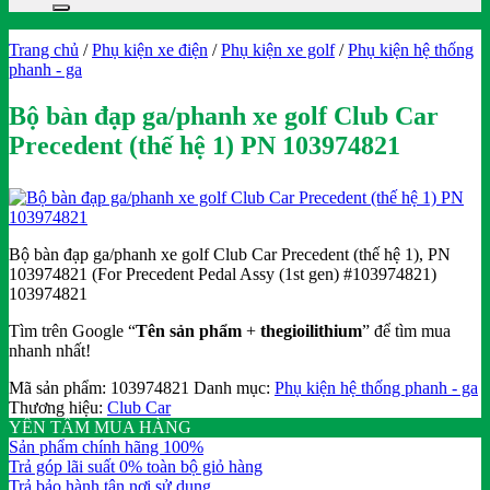
Trang chủ
/
Phụ kiện xe điện
/
Phụ kiện xe golf
/
Phụ kiện hệ thống
phanh - ga
Bộ bàn đạp ga/phanh xe golf Club Car
Precedent (thế hệ 1) PN 103974821
Bộ bàn đạp ga/phanh xe golf Club Car Precedent (thế hệ 1), PN
103974821 (For Precedent Pedal Assy (1st gen) #103974821)
103974821
Tìm trên Google “
Tên sản phẩm
+
thegioilithium
” để tìm mua
nhanh nhất!
Mã sản phẩm:
103974821
Danh mục:
Phụ kiện hệ thống phanh - ga
Thương hiệu:
Club Car
YÊN TÂM MUA HÀNG
Sản phẩm chính hãng 100%
Trả góp lãi suất 0% toàn bộ giỏ hàng
Trả bảo hành tận nơi sử dụng