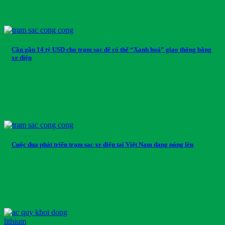
Cần gần 14 tỷ USD cho trạm sạc để có thể “Xanh hoá” giao thông bằng
xe điện
Cuộc đua phát triển trạm sạc xe điện tại Việt Nam đang nóng lên