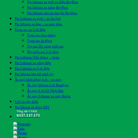
Pin lithium xe golf xe điện RoyPow
Pin lithium xe nâng RoyPow
Pin lithium cho du thuyền RoyPow
Pin Lithium xe golf – xe du lịch
Pin lithium xe đạp – xe máy điện
Trạm sạc xe ô tô điện
Trạm sạc treo tường
Trạm sạc di động
Trụ sạc DC công suất cao
Phụ kiện sạc ô tô điện
Pin Lithium Viễn thông – Solar
Pin Lithium xe nâng điện
Pin Lithium xe ô tô điện
Pin lithium lưu trữ xách tay
Ắc quy khởi động ô tô – xe máy
Ắc quy lithium ô tô Readygo
Ắc quy ô tô GS Nhật Bản
Ắc quy Lithium xe máy Raijin
Cell và phụ kiện
Pin lithium tự đóng DIY
Tổng đài CSKH
0337.137.171