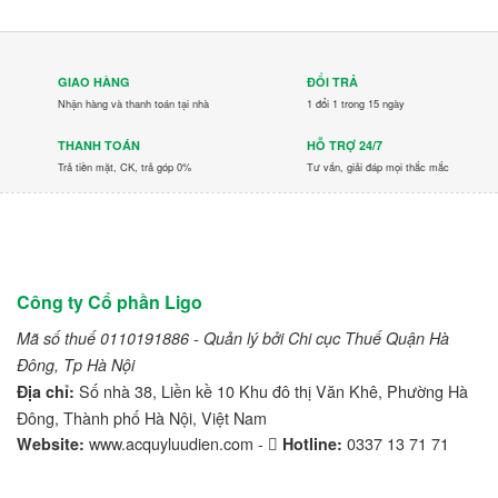
GIAO HÀNG
ĐỔI TRẢ
Nhận hàng và thanh toán tại nhà
1 đổi 1 trong 15 ngày
THANH TOÁN
HỖ TRỢ 24/7
Trả tiền mặt, CK, trả góp 0%
Tư vấn, giải đáp mọi thắc mắc
Công ty Cổ phần Ligo
Mã số thuế 0110191886 - Quản lý bởi Chi cục Thuế Quận Hà
Đông, Tp Hà Nội
Số nhà 38, Liền kề 10 Khu đô thị Văn Khê, Phường Hà
Địa chỉ:
Đông, Thành phố Hà Nội, Việt Nam
www.acquyluudien.com -
0337 13 71 71
Website:
Hotline: