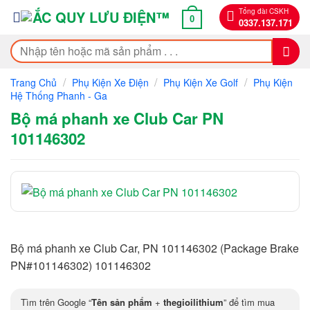
Bỏ
Tổng đài CSKH
0
0337.137.171
qua
nội
Tìm
dung
kiếm:
/
/
/
Trang Chủ
Phụ Kiện Xe Điện
Phụ Kiện Xe Golf
Phụ Kiện
Hệ Thống Phanh - Ga
Bộ má phanh xe Club Car PN
101146302
Bộ má phanh xe Club Car, PN 101146302 (Package Brake
PN#101146302) 101146302
Tìm trên Google “
Tên sản phẩm
+
thegioilithium
” để tìm mua