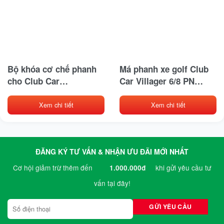
Bộ khóa cơ chế phanh
Má phanh xe golf Club
cho Club Car
Car Villager 6/8 PN
PrecedentPN 1033205-
101823201
01
Xem chi tiết
Xem chi tiết
ĐĂNG KÝ TƯ VẤN & NHẬN ƯU ĐÃI MỚI NHẤT
Cơ hội giảm trừ thêm đến
khi gửi yêu cầu tư
1.000.000đ
vấn tại đây!