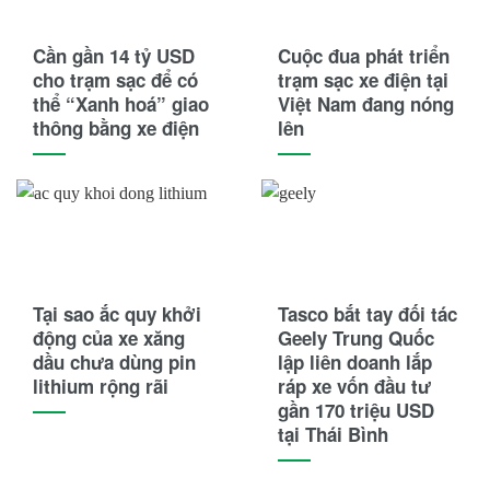
Cần gần 14 tỷ USD
Cuộc đua phát triển
cho trạm sạc để có
trạm sạc xe điện tại
thể “Xanh hoá” giao
Việt Nam đang nóng
thông bằng xe điện
lên
Tại sao ắc quy khởi
Tasco bắt tay đối tác
động của xe xăng
Geely Trung Quốc
dầu chưa dùng pin
lập liên doanh lắp
lithium rộng rãi
ráp xe vốn đầu tư
gần 170 triệu USD
tại Thái Bình