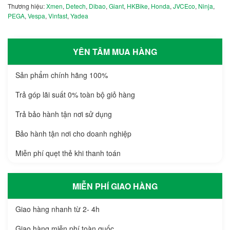
Thương hiệu:
Xmen
,
Detech
,
Dibao
,
Giant
,
HKBike
,
Honda
,
JVCEco
,
Ninja
,
PEGA
,
Vespa
,
Vinfast
,
Yadea
YÊN TÂM MUA HÀNG
Sản phẩm chính hãng 100%
Trả góp lãi suất 0% toàn bộ giỏ hàng
Trả bảo hành tận nơi sử dụng
Bảo hành tận nơi cho doanh nghiệp
Miễn phí quẹt thẻ khi thanh toán
MIỄN PHÍ GIAO HÀNG
Giao hàng nhanh từ 2- 4h
Giao hàng miễn phí toàn quốc