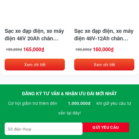
Sạc xe đạp điện, xe máy
Sạc xe đạp điện, xe máy
điện 48V 20Ah chân
điện 48V-12Ah chân
chụp cao cấp
vuông cao cấp
165,000
₫
160,000
₫
190,000
₫
190,000
₫
Giá
Giá
Giá
Giá
gốc
hiện
gốc
hiện
là:
tại
là:
tại
190,000₫.
là:
190,000₫.
là:
165,000₫.
160,000₫.
Xem chi tiết
Xem chi tiết
ĐĂNG KÝ TƯ VẤN & NHẬN ƯU ĐÃI MỚI NHẤT
Cơ hội giảm trừ thêm đến
khi gửi yêu cầu tư
1.000.000đ
vấn tại đây!