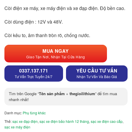
gốc
hiện
là:
tại
59,000₫.
là:
Còi điện xe máy, xe máy điện và xe đạp điện. Độ bền cao.
36,000₫.
Còi dùng điện : 12V và 48V.
Còi kêu to, âm thanh tròn rõ, chống nước.
MUA NGAY
Giao Tận Nơi, Nhận Tại Cửa Hàng
0337.137.171
YÊU CẦU TƯ VẤN
Tư Vấn Trực Tuyến 24/7
Nhận Tư Vấn Và Báo Giá
Tìm trên Google “
Tên sản phẩm
+
thegioilithium
” để tìm mua
nhanh nhất!
Danh mục:
Phụ tùng khác
Thẻ:
sạc xe đạp điện
,
sạc xe điện bảo hành 12 tháng
,
sạc xe điện cao cấp
,
sạc xe máy điện