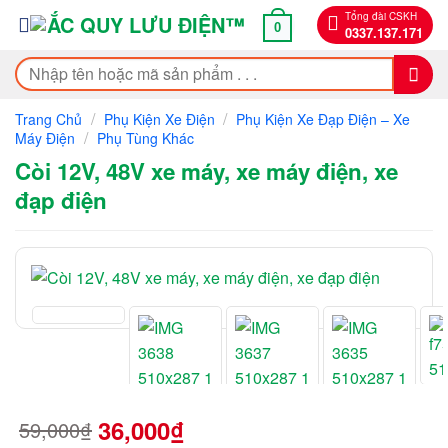
Bỏ
Tổng đài CSKH
0
0337.137.171
qua
nội
Tìm
dung
kiếm:
/
/
Trang Chủ
Phụ Kiện Xe Điện
Phụ Kiện Xe Đạp Điện – Xe
/
Máy Điện
Phụ Tùng Khác
Còi 12V, 48V xe máy, xe máy điện, xe
đạp điện
36,000
₫
59,000
₫
Giá
Giá