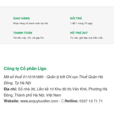
GIAO HÀNG
ĐỔI TRẢ
Nhận hàng và thanh toán tại nhà
1 đổi 1 trong 15 ngày
THANH TOÁN
HỖ TRỢ 24/7
Trả tiền mặt, CK, trả góp 0%
Tư vấn, giải đáp mọi thắc mắc
Công ty Cổ phần Ligo
Mã số thuế 0110191886 - Quản lý bởi Chi cục Thuế Quận Hà
Đông, Tp Hà Nội
Số nhà 38, Liền kề 10 Khu đô thị Văn Khê, Phường Hà
Địa chỉ:
Đông, Thành phố Hà Nội, Việt Nam
www.acquyluudien.com -
0337 13 71 71
Website:
Hotline: