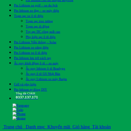
Pin lithium cho du thuyền RoyPow
Pin Lithium xe golf – xe du lịch
Pin lithium xe đạp – xe máy điện
Trạm sạc xe ô tô điện
Trạm sạc treo tường
Trạm sạc di động
Trụ sạc DC công suất cao
Phụ kiện sạc ô tô điện
Pin Lithium Viễn thông – Solar
Pin Lithium xe nâng điện
Pin Lithium xe ô tô điện
Pin lithium lưu trữ xách tay
Ắc quy khởi động ô tô – xe máy
Ắc quy lithium ô tô Readygo
Ắc quy ô tô GS Nhật Bản
Ắc quy Lithium xe máy Raijin
Cell và phụ kiện
Pin lithium tự đóng DIY
Tổng đài CSKH
0337.137.171
Trang chủ
Danh mục
Khuyến mãi
Giỏ hàng
Tài khoản