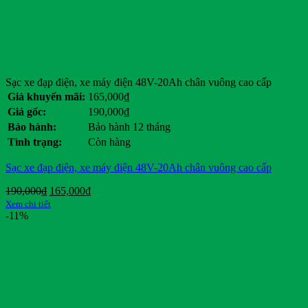
Sạc xe đạp điện, xe máy điện 48V-20Ah chân vuông cao cấp
Giá khuyến mãi:
165,000
₫
Giá gốc:
190,000
₫
Bảo hành:
Bảo hành 12 tháng
Tình trạng:
Còn hàng
Sạc xe đạp điện, xe máy điện 48V-20Ah chân vuông cao cấp
Giá
Giá
190,000
₫
165,000
₫
gốc
hiện
Xem chi tiết
là:
tại
-11%
190,000₫.
là:
165,000₫.