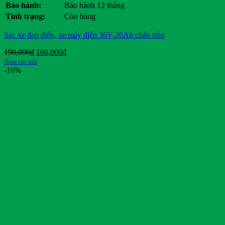
Bảo hành:
Bảo hành 12 tháng
Vespa
Tình trạng:
Còn hàng
Vinfast
Vision
Sạc xe đạp điện, xe máy điện 36V-20Ah chân tròn
Volkswagen Group
Wuling
Giá
Giá
190,000
₫
160,000
₫
Xmen
gốc
hiện
Xem chi tiết
Yadea
là:
tại
-16%
Yale
190,000₫.
là:
Yamaha
160,000₫.
Yokohama
Danh mục sản phẩm
Danh mục sản phẩm
Thẻ sản phẩm
Thẻ sản phẩm