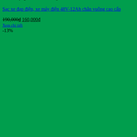
Sạc xe đạp điện, xe máy điện 48V-12Ah chân vuông cao cấp
Giá
Giá
190,000
₫
160,000
₫
gốc
hiện
Xem chi tiết
là:
tại
-13%
190,000₫.
là:
160,000₫.