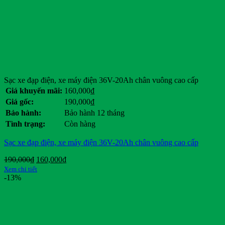
Sạc xe đạp điện, xe máy điện 36V-20Ah chân vuông cao cấp
Giá khuyến mãi:
160,000
₫
Giá gốc:
190,000
₫
Bảo hành:
Bảo hành 12 tháng
Tình trạng:
Còn hàng
Sạc xe đạp điện, xe máy điện 36V-20Ah chân vuông cao cấp
Giá
Giá
190,000
₫
160,000
₫
gốc
hiện
Xem chi tiết
là:
tại
-13%
190,000₫.
là:
160,000₫.