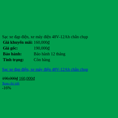
Sạc xe đạp điện, xe máy điện 48V-12Ah chân chụp
Giá khuyến mãi:
160,000
₫
Giá gốc:
190,000
₫
Bảo hành:
Bảo hành 12 tháng
Tình trạng:
Còn hàng
Sạc xe đạp điện, xe máy điện 48V-12Ah chân chụp
Giá
Giá
190,000
₫
160,000
₫
gốc
hiện
Xem chi tiết
là:
tại
-16%
190,000₫.
là:
160,000₫.