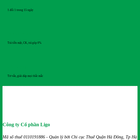
ĐỔI TRẢ
1 đổi 1 trong 15 ngày
THANH TOÁN
Trả tiền mặt, CK, trả góp 0%
HỖ TRỢ 24/7
Tư vấn, giải đáp mọi thắc mắc
Công ty Cổ phần Ligo
Mã số thuế 0110191886 - Quản lý bởi Chi cục Thuế Quận Hà Đông, Tp Hà