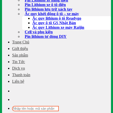
Pin Lithium xe nâng điện
Pin Lithium xe ô tô điện
Pin lithium lưu trữ xách tay
Ắc quy khởi động ô tô – xe máy
Ắc quy lithium ô tô Readygo
Ắc quy ô tô GS Nhật Bản
Ắc quy Lithium xe máy Raijin
Cell và phụ kiện
Pin lithium tự đóng DIY
Trang Chủ
Giới thiệu
Sản phẩm
Tin Tức
Dịch vụ
Thanh toán
Liên hệ
Tìm
kiếm: