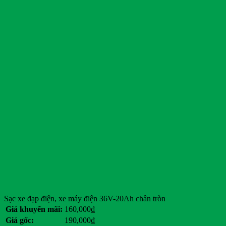
Linde
Lonking
LVTong
Maxxis
Michelin
Mitsubishi
Nichiyu
Ninja
Nissan
Noblelift
PEGA
Pirelli
Readygo
RoyPow
SAIC-GM-Wuling Motors
Sumitomo
TCSN
Tesla
Tia Sáng
Toyota
Sạc xe đạp điện, xe máy điện 36V-20Ah chân tròn
Tran E-car
Giá khuyến mãi:
160,000
₫
Tùng Lâm
Giá gốc:
190,000
₫
Veloce