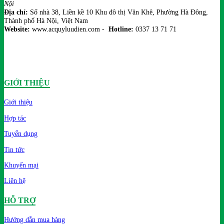
Nội
Địa chỉ:
Số nhà 38, Liền kề 10 Khu đô thị Văn Khê, Phường Hà Đông,
Thành phố Hà Nội, Việt Nam
Website:
www.acquyluudien.com -
Hotline:
0337 13 71 71
GIỚI THIỆU
Giới thiệu
Hợp tác
Tuyển dụng
Tin tức
Khuyến mại
Liên hệ
HỖ TRỢ
Hướng dẫn mua hàng