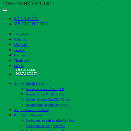
CÔNG NGHỆ VIỆT JSC
SẢN PHẨM
VỀ CHÚNG TÔI
Trang Chủ
Giới thiệu
Sản phẩm
Tin Tức
Dịch vụ
Thanh toán
Liên hệ
Tổng đài CSKH
0337.137.171
Ắc quy axít chì Vision
Ắc quy Vision nhỏ dòng CP
Ắc quy Vision lớn dòng FM
Ắc quy Vision dòng CL điện lực
Ắc quy dòng xả sâu deep cycle
Ắc quy Phoenix Tia Sáng
Pin Lithium RoyPow
Pin lithium xe golf xe điện RoyPow
Pin lithium xe nâng RoyPow