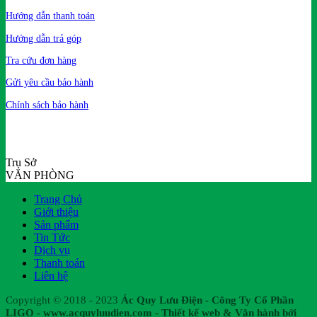
Hướng dẫn thanh toán
Hướng dẫn trả góp
Tra cứu đơn hàng
Gửi yêu cầu bảo hành
Chính sách bảo hành
Trụ Sở
VĂN PHÒNG
Trang Chủ
Giới thiệu
Sản phẩm
Tin Tức
Dịch vụ
Thanh toán
Liên hệ
Copyright © 2018 - 2023
Ác Quy Lưu Điện - Công Ty Cổ Phần
LIGO - www.acquyluudien.com - Thiết kế web & Vận hành bởi