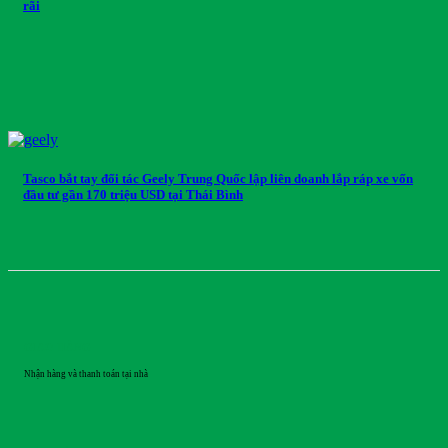
rãi
Tasco bắt tay đối tác Geely Trung Quốc lập liên doanh lắp ráp xe vốn
đầu tư gần 170 triệu USD tại Thái Bình
GIAO HÀNG
Nhận hàng và thanh toán tại nhà