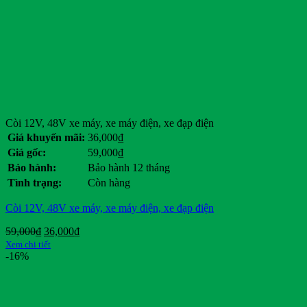
Dibao
Doosan
Dunlop
Eagle
Ezgo
Ford
General Motors
Genie
Giant
Còi 12V, 48V xe máy, xe máy điện, xe đạp điện
Hancook
Giá khuyến mãi:
36,000
₫
Hangcha
Giá gốc:
59,000
₫
Heli
Bảo hành:
Bảo hành 12 tháng
HKBike
Tình trạng:
Còn hàng
Honda
Hyster
Còi 12V, 48V xe máy, xe máy điện, xe đạp điện
Hyundai
Jili
Giá
Giá
59,000
₫
36,000
₫
JLG
gốc
hiện
Xem chi tiết
JVCEco
là:
tại
-16%
59,000₫.
Kings Tire
là:
36,000₫.
Komatsu
Kymco