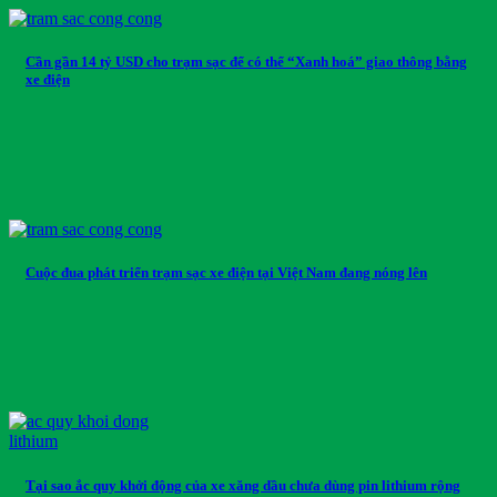
Cần gần 14 tỷ USD cho trạm sạc để có thể “Xanh hoá” giao thông bằng
xe điện
Cuộc đua phát triển trạm sạc xe điện tại Việt Nam đang nóng lên
Tại sao ắc quy khởi động của xe xăng dầu chưa dùng pin lithium rộng