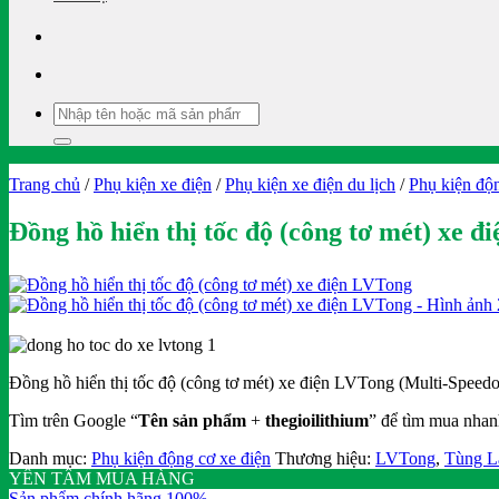
Tìm
kiếm:
Trang chủ
/
Phụ kiện xe điện
/
Phụ kiện xe điện du lịch
/
Phụ kiện độn
Đồng hồ hiển thị tốc độ (công tơ mét) xe 
Đồng hồ hiển thị tốc độ (công tơ mét) xe điện LVTong (Multi-Speedo
Tìm trên Google “
Tên sản phẩm
+
thegioilithium
” để tìm mua nhan
Danh mục:
Phụ kiện động cơ xe điện
Thương hiệu:
LVTong
,
Tùng 
YÊN TÂM MUA HÀNG
Sản phẩm chính hãng 100%