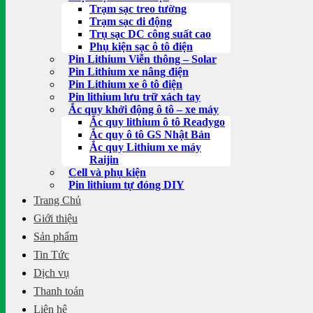
Trạm sạc treo tường
Trạm sạc di động
Trụ sạc DC công suất cao
Phụ kiện sạc ô tô điện
Pin Lithium Viễn thông – Solar
Pin Lithium xe nâng điện
Pin Lithium xe ô tô điện
Pin lithium lưu trữ xách tay
Ắc quy khởi động ô tô – xe máy
Ắc quy lithium ô tô Readygo
Ắc quy ô tô GS Nhật Bản
Ắc quy Lithium xe máy
Raijin
Cell và phụ kiện
Pin lithium tự đóng DIY
Trang Chủ
Giới thiệu
Sản phẩm
Tin Tức
Dịch vụ
Thanh toán
Liên hệ