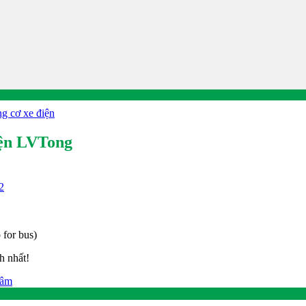
g cơ xe điện
điện LVTong
 for bus)
h nhất!
Lâm