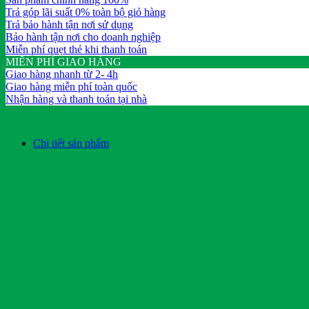
Trả góp lãi suất 0% toàn bộ giỏ hàng
Trả bảo hành tận nơi sử dụng
Bảo hành tận nơi cho doanh nghiệp
Miễn phí quẹt thẻ khi thanh toán
MIỄN PHÍ GIAO HÀNG
Giao hàng nhanh từ 2- 4h
Giao hàng miễn phí toàn quốc
Nhận hàng và thanh toán tại nhà
Chi tiết sản phẩm
Sản phẩm tương tự