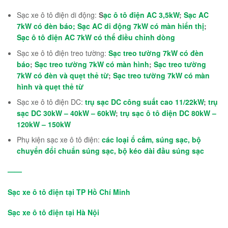
Sạc xe ô tô điện di động:
S
ạc ô tô điện AC 3,5kW
;
Sạc AC
7kW có đèn báo; Sạc AC di động 7kW có màn hiển thị
;
Sạc ô tô điện AC 7kW có thể điều chỉnh dòng
Sạc xe ô tô điện treo tường:
Sạc treo tường 7kW có đèn
báo
;
Sạc treo tường 7kW có màn hình
;
Sạc treo tường
7kW có đèn và quẹt thẻ từ
;
Sạc treo tường 7kW có màn
hình và quẹt thẻ từ
Sạc xe ô tô điện DC:
trụ sạc DC công suất cao 11/22kW
;
trụ
sạc DC 30kW – 40kW – 60kW
;
trụ sạc ô tô điện DC 80kW –
120kW – 150kW
Phụ kiện sạc xe ô tô điện:
các loại ổ cắm, súng sạc, bộ
chuyển đổi chuẩn súng sạc, bộ kéo dài đầu súng sạc
——
Sạc xe ô tô điện tại TP Hồ Chí Minh
Sạc xe ô tô điện tại Hà Nội