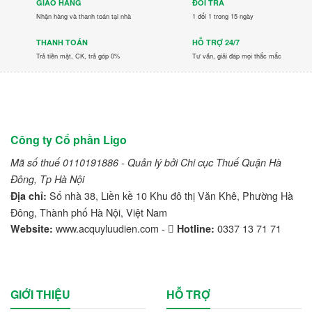
GIAO HÀNG
ĐỔI TRẢ
Nhận hàng và thanh toán tại nhà
1 đổi 1 trong 15 ngày
THANH TOÁN
HỖ TRỢ 24/7
Trả tiền mặt, CK, trả góp 0%
Tư vấn, giải đáp mọi thắc mắc
Công ty Cổ phần Ligo
Mã số thuế 0110191886 - Quản lý bởi Chi cục Thuế Quận Hà
Đông, Tp Hà Nội
Số nhà 38, Liền kề 10 Khu đô thị Văn Khê, Phường Hà
Địa chỉ:
Đông, Thành phố Hà Nội, Việt Nam
www.acquyluudien.com -
0337 13 71 71
Website:
Hotline:
GIỚI THIỆU
HỖ TRỢ