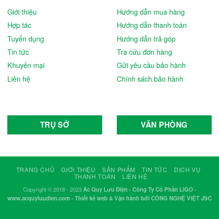
Giới thiệu
Hướng dẫn mua hàng
Hợp tác
Hướng dẫn thanh toán
Tuyển dụng
Hướng dẫn trả góp
Tin tức
Tra cứu đơn hàng
Khuyến mại
Gửi yêu cầu bảo hành
Liên hệ
Chính sách bảo hành
TRỤ SỞ
VĂN PHÒNG
TRANG CHỦ
GIỚI THIỆU
SẢN PHẨM
TIN TỨC
DỊCH VỤ
THANH TOÁN
LIÊN HỆ
Copyright © 2018 - 2023
Ác Quy Lưu Điện - Công Ty Cổ Phần LIGO -
www.acquyluudien.com - Thiết kế web & Vận hành bởi CÔNG NGHỆ VIỆT JSC