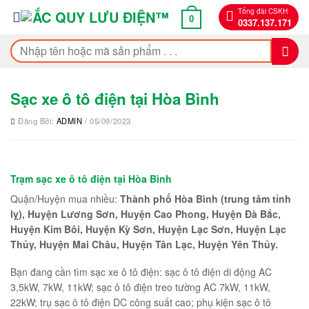
Bỏ
Tổng đài CSKH
0
0337.137.171
qua
nội
Tìm
dung
kiếm:
Sạc xe ô tô điện tại Hòa Bình
Đăng Bởi:
ADMIN
/ 05/09/2023
Trạm sạc xe ô tô điện tại Hòa Bình
Quận/Huyện mua nhiều:
Thành phố Hòa Bình (trung tâm tỉnh
lỵ), Huyện Lương Sơn, Huyện Cao Phong, Huyện Đà Bắc,
Huyện Kim Bôi, Huyện Kỳ Sơn, Huyện Lạc Sơn, Huyện Lạc
Thủy, Huyện Mai Châu, Huyện Tân Lạc, Huyện Yên Thủy.
Bạn đang cần tìm sạc xe ô tô điện: sạc ô tô điện di động AC
3,5kW, 7kW, 11kW; sạc ô tô điện treo tường AC 7kW, 11kW,
22kW; trụ sạc ô tô điện DC công suất cao; phụ kiện sạc ô tô