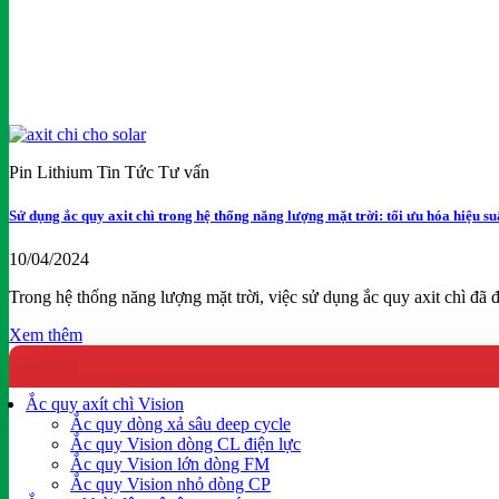
Pin Lithium Tin Tức Tư vấn
Sử dụng ắc quy axit chì trong hệ thống năng lượng mặt trời: tối ưu hóa hiệu suấ
10/04/2024
Trong hệ thống năng lượng mặt trời, việc sử dụng ắc quy axit chì đã
Xem thêm
Ắc quy axít chì Vision
Ắc quy dòng xả sâu deep cycle
Ắc quy Vision dòng CL điện lực
Ắc quy Vision lớn dòng FM
Ắc quy Vision nhỏ dòng CP