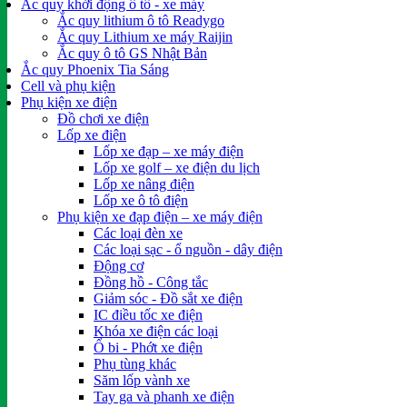
Ắc quy khởi động ô tô - xe máy
Ắc quy lithium ô tô Readygo
Ắc quy Lithium xe máy Raijin
Ắc quy ô tô GS Nhật Bản
Ắc quy Phoenix Tia Sáng
Cell và phụ kiện
Phụ kiện xe điện
Đồ chơi xe điện
Lốp xe điện
Lốp xe đạp – xe máy điện
Lốp xe golf – xe điện du lịch
Lốp xe nâng điện
Lốp xe ô tô điện
Phụ kiện xe đạp điện – xe máy điện
Các loại đèn xe
Các loại sạc - ổ nguồn - dây điện
Động cơ
Đồng hồ - Công tắc
Giảm sóc - Đồ sắt xe điện
IC điều tốc xe điện
Khóa xe điện các loại
Ổ bi - Phớt xe điện
Phụ tùng khác
Săm lốp vành xe
Tay ga và phanh xe điện