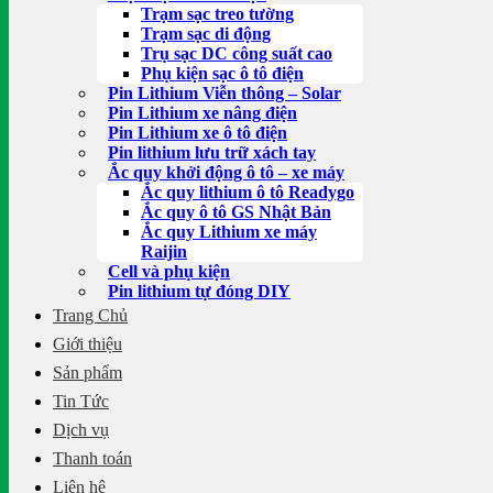
Trạm sạc treo tường
Trạm sạc di động
Trụ sạc DC công suất cao
Phụ kiện sạc ô tô điện
Pin Lithium Viễn thông – Solar
Pin Lithium xe nâng điện
Pin Lithium xe ô tô điện
Pin lithium lưu trữ xách tay
Ắc quy khởi động ô tô – xe máy
Ắc quy lithium ô tô Readygo
Ắc quy ô tô GS Nhật Bản
Ắc quy Lithium xe máy
Raijin
Cell và phụ kiện
Pin lithium tự đóng DIY
Trang Chủ
Giới thiệu
Sản phẩm
Tin Tức
Dịch vụ
Thanh toán
Liên hệ