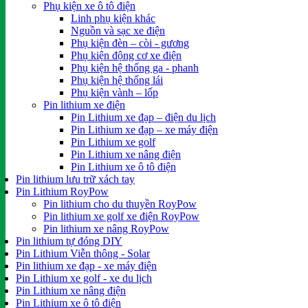
Phụ kiện xe ô tô điện
Linh phụ kiện khác
Nguồn và sạc xe điện
Phụ kiện đèn – còi - gương
Phụ kiện động cơ xe điện
Phụ kiện hệ thống ga - phanh
Phụ kiện hệ thống lái
Phụ kiện vành – lốp
Pin lithium xe điện
Pin Lithium xe đạp – điện du lịch
Pin Lithium xe đạp – xe máy điện
Pin Lithium xe golf
Pin Lithium xe nâng điện
Pin Lithium xe ô tô điện
Pin lithium lưu trữ xách tay
Pin Lithium RoyPow
Pin lithium cho du thuyền RoyPow
Pin lithium xe golf xe điện RoyPow
Pin lithium xe nâng RoyPow
Pin lithium tự đóng DIY
Pin Lithium Viễn thông - Solar
Pin lithium xe đạp - xe máy điện
Pin Lithium xe golf - xe du lịch
Pin Lithium xe nâng điện
Pin Lithium xe ô tô điện