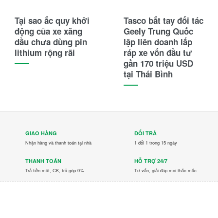
Tại sao ắc quy khởi
Tasco bắt tay đối tác
động của xe xăng
Geely Trung Quốc
dầu chưa dùng pin
lập liên doanh lắp
lithium rộng rãi
ráp xe vốn đầu tư
gần 170 triệu USD
tại Thái Bình
GIAO HÀNG
ĐỔI TRẢ
Nhận hàng và thanh toán tại nhà
1 đổi 1 trong 15 ngày
THANH TOÁN
HỖ TRỢ 24/7
Trả tiền mặt, CK, trả góp 0%
Tư vấn, giải đáp mọi thắc mắc