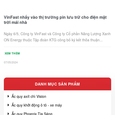
VinFast nhẩy vào thị trường pin lưu trữ cho điện mặt
trời mái nhà
Ngày 6/5, Công ty VinFast và Công ty Cổ phần Năng Lượng Xanh
ON Energy thuộc Tập đoàn KTG công bố ký kết thỏa thuận...
XEM THÊM
07/05/2024
DANH MỤC SẢN PHẨM
Ắc quy axít chì Vision
Ắc quy khởi động ô tô - xe máy
Ắc quy Phoenix Tia Sáng