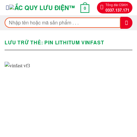
Bỏ
Tổng đài CSKH
0
0337.137.171
qua
nội
Tìm
dung
kiếm:
LƯU TRỮ THẺ:
PIN LITHITUM VINFAST