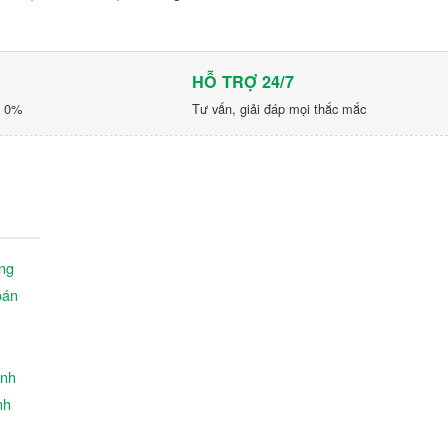
HỖ TRỢ 24/7
p 0%
Tư vấn, giải đáp mọi thắc mắc
ng
oán
ành
nh