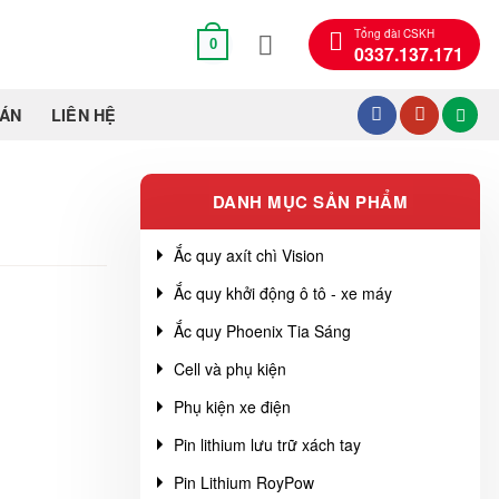
Tổng đài CSKH
0
0337.137.171
OÁN
LIÊN HỆ
DANH MỤC SẢN PHẨM
Ắc quy axít chì Vision
Ắc quy khởi động ô tô - xe máy
Ắc quy Phoenix Tia Sáng
Cell và phụ kiện
Phụ kiện xe điện
Pin lithium lưu trữ xách tay
Pin Lithium RoyPow