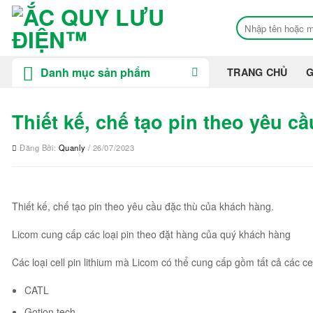
Bỏ
Tìm
qua
kiếm:
nội
dung
Danh mục sản phẩm
TRANG CHỦ
G
Thiết kế, chế tạo pin theo yêu c
Đăng Bởi:
Quanly
/ 26/07/2023
Thiết kế, chế tạo pin theo yêu cầu đặc thù của khách hàng.
Licom cung cấp các loại pin theo đặt hàng của quý khách hàng
Các loại cell pin lithium mà Licom có thể cung cấp gồm tất cả các ce
CATL
Gotion tech