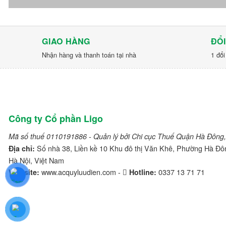
GIAO HÀNG
ĐỔI
Nhận hàng và thanh toán tại nhà
1 đổi
Công ty Cổ phần Ligo
Mã số thuế 0110191886 - Quản lý bởi Chi cục Thuế Quận Hà Đông,
Số nhà 38, Liền kề 10 Khu đô thị Văn Khê, Phường Hà Đô
Địa chỉ:
Hà Nội, Việt Nam
www.acquyluudien.com -
0337 13 71 71
Website:
Hotline: